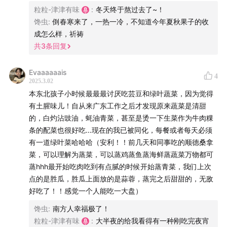
【关于「津津有味」】
粒粒-津津有味
:
冬天终于熬过去了~！
馋虫
:
倒春寒来了，一热一冷，不知道今年夏秋果子的收
热爱生活的吃货们，不得不在信息爆炸的时代左奔右突，
成怎么样，祈祷
共
3
条回复
在满是陷阱雷区的韭菜地里辛苦摸索，所以，当你发现并
关注了「津津有味」，也许是你未来生活中最明智的决定
Evaaaaaais
之一。
4
2025.3.02
本东北孩子小时候最最最讨厌吃芸豆和绿叶蔬菜，因为觉得
​​讲原理我们专业，讲技巧我们擅长。运动营养师、食品博
有土腥味儿！自从来广东工作之后才发现原来蔬菜是清甜
士、健身教练三强联手，讲一讲饮食男女关心的健康生
的，白灼沾豉油，蚝油青菜，甚至是烫一下生菜作为牛肉粿
活、食品安全、运动营养、科学减肥的硬道理，聊一聊与
条的配菜也很好吃...现在的我已被同化，每餐或者每天必须
有一道绿叶菜哈哈哈（安利！！前几天和同事吃的顺德桑拿
口味、习惯、偏爱、禁忌、困惑、执念有关的食事。
菜，可以理解为蒸菜，可以蒸鸡蒸鱼蒸海鲜蒸蔬菜万物都可
蒸hhh最开始吃肉吃到有点腻的时候开始蒸青菜，我们上次
​​识食务者为俊杰，让你听得津津有味，就是「津津有味」
点的是胜瓜，胜瓜上面放的是蒜蓉，蒸完之后甜甜的，无敌
每一期的意义。
好吃了！！感觉一个人能吃一大盘）
【关于「津津乐道播客网络」】
馋虫
:
南方人幸福极了！
粒粒-津津有味
:
大半夜的给我看得有一种刚吃完夜宵