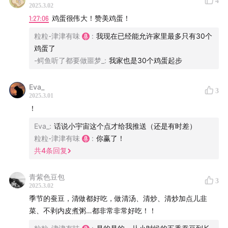
4
2025.3.02
hi@dao.fm |
版权声明
|
RSS订阅
1:27:06
鸡蛋很伟大！赞美鸡蛋！
本节目由「
粒粒-津津有味
声湃 WavPub
:
我现在已经能允许家里最多只有30个
」提供内容托管和数据服务支
鸡蛋了
持。
-鳄鱼听了都要做噩梦_
:
我家也是30个鸡蛋起步
Eva_
3
2025.3.01
！
Eva_
:
话说小宇宙这个点才给我推送（还是有时差）
粒粒-津津有味
:
你赢了！
共
4
条回复
青紫色豆包
3
2025.3.02
季节的蚕豆，清做都好吃，做清汤、清炒、清炒加点儿韭
菜、不剥内皮煮粥…都非常非常好吃！！