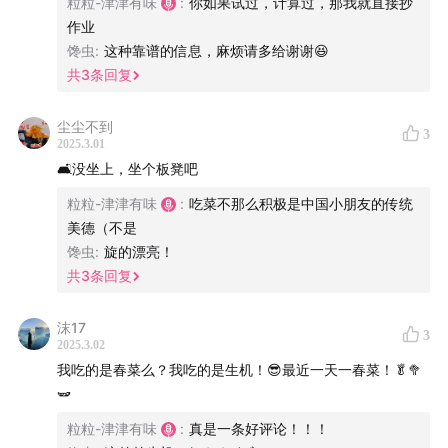
粒粒-津津有味
:
你如果试过，计算过，那我就直接抄
作业
馋虫
:
这种靠谱的信息，麻烦请多给谢谢😆
共
3
条回复
尘尘不到
3
2025.3.01
🛋️没坐上，坐个板凳吧
粒粒-津津有味
:
吃菜不那么积极是中国小朋友的传统
美德（不是
馋虫
:
旋的漂亮！
共
3
条回复
沫17
3
2025.3.02
我吃的是春菜么？我吃的是生机！😎最近一天一春菜！🥬🥦
🫛
粒粒-津津有味
:
真是一条好评论！！！