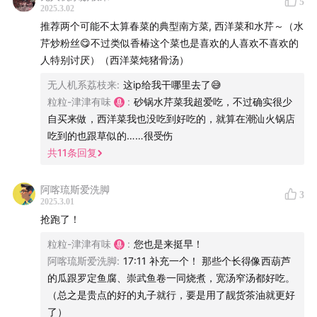
5
2025.3.02
01:07:00
蚕豆
推荐两个可能不太算春菜的典型南方菜, 西洋菜和水芹～（水
01:08:15
毛豆
芹炒粉丝😋不过类似香椿这个菜也是喜欢的人喜欢不喜欢的
01:10:45
西葫芦
人特别讨厌）（西洋菜炖猪骨汤）
01:15:02
水果芹菜
无人机系荔枝来
:
这ip给我干哪里去了😅
01:15:49
秋葵
粒粒-津津有味
:
砂锅水芹菜我超爱吃，不过确实很少
01:18:25
四季豆
自买来做，西洋菜我也没吃到好吃的，就算在潮汕火锅店
01:19:54
玻璃豆（请所有知道这个菜的广西人给我们留
吃到的也跟草似的……很受伤
共
11
条回复
言）
【本期主播】
阿喀琉斯爱洗脚
3
2025.3.01
抢跑了！
粒粒：健康管理项目「吃较瘦」创始人，运动营养师
（公众号：吃较瘦），干货输出狂人，答疑解惑深入浅
粒粒-津津有味
:
您也是来挺早！
阿喀琉斯爱洗脚
:
17:11 补充一个！ 那些个长得像西葫芦
出，破除迷思一针见血
的瓜跟罗定鱼腐、崇武鱼卷一同烧煮，宽汤窄汤都好吃。
馋虫：软质高蛋白食品「软食尚」创始人，食品微生物
（总之是贵点的好的丸子就行，要是用了靓货茶油就更好
学博士，大健康行业历练数年，归来仍是食品人，希望
了）