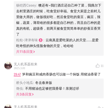
杨铠西Casey
:
噢还有~我们酒庄还自己种了菜，我偶尔下
00:20:14
油菜薹
去村里酒庄的时候，吃食堂好幸福。食堂大厨是之前村儿
00:23:05
菜心
里做大席的，做饭很好吃，然后食堂吃的蚕豆，豌豆，辣
00:25:30
豌豆苗
椒，蔬菜，薄荷啥的很多都是自己种的，而且自己种的是
00:28:19
笋
真的有机，超级香，前两天被食堂简简单单的炒蚕豆香哭
00:33:30
芦笋
了
00:37:11
荠菜
粒粒-津津有味
:
云南真是爱吃菜的人的天堂……是爱
吃奇怪的神头怪脸食物的天堂，哈哈哈
00:44:16
春菜
共
11
条回复
00:45:15
香椿
00:48:02
雪里蕻/雪菜
无人机系荔枝来
11
00:49:35
韭黄
2025.3.01
00:53:41
韭菜
29:47
笋和豌豆和咸肉香肠也可以做一个焖饭 用猪油香晕了
00:57:45
茉莉花
桥头小地瓜
:
冬去春来饭
00:58:49
婆婆丁（蒲公英）
馋虫
:
不用猪油也足够把我香晕！亲测过🤣
01:00:48
马齿苋
共
3
条回复
01:04:09
马兰头
01:06:04
无人机系荔枝来
草头