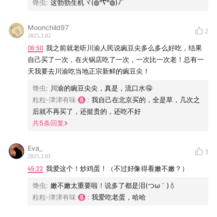
馋虫
:
这勃勃生机ヾ(◍°∇°◍)ﾉﾞ
Moonchild97
2
2025.3.02
06:50
我之前就老听川渝人民说豌豆尖多么多么好吃，结果
自己买了一次，在火锅店吃了一次，一次比一次老！总有一
天我要去川渝吃当地正宗新鲜的豌豆尖！
馋虫
:
川渝的豌豆尖尖，真是，流口水🤤
粒粒-津津有味
:
我自己在北京买的，全是草，几次之
后就不再买了，还挺贵的，还吃不好
共
5
条回复
Eva_
3
2025.3.01
45:22
我爱这个！炒鸡蛋！（不过好像得看嫩不嫩？）
馋虫
:
嫩不嫩太重要啦！说多了都是泪(つω｀)💧
粒粒-津津有味
:
我爱吃老蛋，哈哈