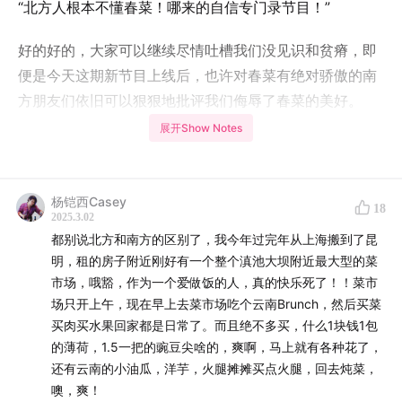
“北方人根本不懂春菜！哪来的自信专门录节目！”
好的好的，大家可以继续尽情吐槽我们没见识和贫瘠，即
便是今天这期新节目上线后，也许对春菜有绝对骄傲的南
方朋友们依旧可以狠狠地批评我们侮辱了春菜的美好。
展开Show Notes
所以，与其说这是一期美食分享节目，不如说是一期“在陌
生领域的个人成长汇报”，说说我们这四年都吃过什么好吃
的春菜，都怎么努力提升了技艺把春菜做好吃。
杨铠西Casey
18
2025.3.02
坦然接受大家继续说我们俩没吃过没见过，但更希望大家
都别说北方和南方的区别了，我今年过完年从上海搬到了昆
多多分享，大家一起吃好的，才是硬道理啊！
明，租的房子附近刚好有一个整个滇池大坝附近最大型的菜
市场，哦豁，作为一个爱做饭的人，真的快乐死了！！菜市
【本期节目你将听到以下内容】
场只开上午，现在早上去菜市场吃个云南Brunch，然后买菜
买肉买水果回家都是日常了。而且绝不多买，什么1块钱1包
00:11:20
的薄荷，1.5一把的豌豆尖啥的，爽啊，马上就有各种花了，
不同生鲜平台的春菜入口
还有云南的小油瓜，洋芋，火腿摊摊买点火腿，回去炖菜，
00:12:32
板蓝根
噢，爽！
00:18:04
西兰苔