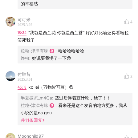
在一派纷繁芜杂里，我们为愉悦双耳而生。科技、教育、
的幸福感
文化、美食、生活、技能、情绪……严肃认真却不刻板，
拒绝空泛浮夸。与专业且有趣的人携手缔造清流，分享经
可可米
4
2025.3.02
历，传播体验，厘清世界与你的关系。
18:34
“我就是西兰花 你就是西兰苔” 好好好比喻还得看粒粒
笑死我了
津津乐道
|
科技乱炖
|
津津有味
|
记者下班
|
不叁不
粒粒-津津有味
:
哈哈哈哈哈哈
肆
|
厂长来了
|
编码人声
|
沸腾客厅
|
拼娃时代
馋虫
:
她说要我愣了一下😳
收听平台
付胜昔
2
2025.3.01
苹果播客 | 小宇宙App | Spotify | 喜马拉雅 | 网易云音乐
43:18
ko lei（万物皆可蒸）😋
| QQ音乐 | 荔枝FM | 央广云听 | 听听FM | Sure竖耳App |
半夏微凉_m4Qa
:
蒸过后伴着蒜汁吃，绝了！！
Bilibili | YouTube
粒粒-津津有味
:
看来还是这个发音的地方更多，我从
小说的是na gou
联系我们
共
11
条回复
津津乐道播客官网
| 公众号：津津乐道播客 | 微信：
Moonchild97
dao160301 | 微博：
津津乐道播客
| 商业合作：