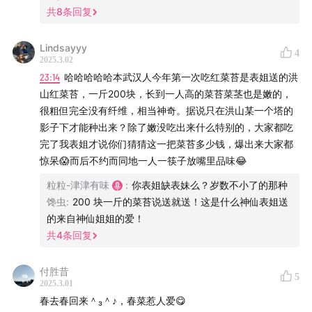
通过食品解决营养问题，让食物回归食物。欢迎关注微
共
8
条回复
信公众号「软食尚 SoftFeast」下单购买软质高蛋白产
品。
Lindsayyy
4
2025.3.02
【制作团队】
23:14
哈哈哈哈哈本武汉人今年第一次吃红菜苔是表姐送的洪
山红菜苔，一斤200块，长到一人高的菜苔菜茎也是嫩的，
后期 / 卷圈
很粗但完全没有纤维，相当神奇。据说只在洪山某一个塔的
运营 / Sand, 卷圈
影子下才能种出来？除了嫩没吃出来什么特别的，大家都吃
完了我表姐才说你们猜猜这一把菜苔多少钱，爆出来大家都
监制 / 姝琦
惊呆😱而后不约而同地一人一筷子放嘴里品味😂
封面 / 姝琦@midjourney
粒粒-津津有味
:
你表姐缺表妹么？岁数不小了的那种
产品统筹 / bobo
馋虫
:
200 块一斤的菜苔说送就送！这是什么神仙表姐送
的来自神仙姐姐的爱！
【联系我们】
共
4
条回复
希望大家在听友群和评论区多多反馈收听感受，这对我们
付胜昔
来说十分重要。欢迎添加津津乐道小助手微信：
5
2025.3.01
dao160301，加入听友群
春去春回来＾₃＾♪，春菜惹人爱😋