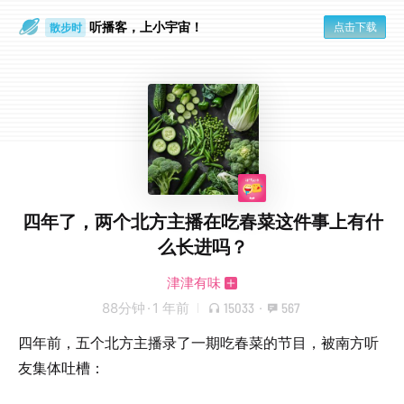
听播客，上小宇宙！
点击下载
散步时
通勤路上
四年了，两个北方主播在吃春菜这件事上有什
么长进吗？
津津有味
88分钟
·
1 年前
15033
·
567
四年前，五个北方主播录了一期吃春菜的节目，被南方听
友集体吐槽：