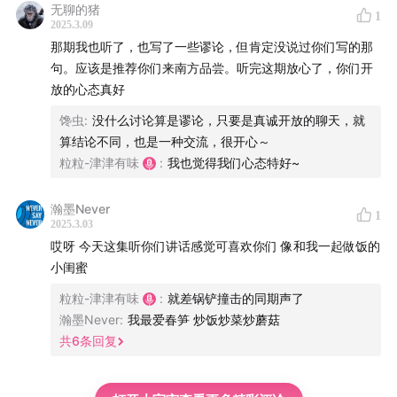
无聊的猪
1
2025.3.09
那期我也听了，也写了一些谬论，但肯定没说过你们写的那
句。应该是推荐你们来南方品尝。听完这期放心了，你们开
放的心态真好
馋虫
:
没什么讨论算是谬论，只要是真诚开放的聊天，就
算结论不同，也是一种交流，很开心～
粒粒-津津有味
:
我也觉得我们心态特好~
瀚墨Never
1
2025.3.03
哎呀 今天这集听你们讲话感觉可喜欢你们 像和我一起做饭的
小闺蜜
粒粒-津津有味
:
就差锅铲撞击的同期声了
瀚墨Never
:
我最爱春笋 炒饭炒菜炒蘑菇
共
6
条回复