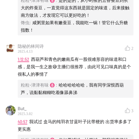
粒粒-津津有味
:
是的是的，从小时候的五香蚕豆到长
大的炸蚕豆，一直觉得这东西就是固定的味道，后来接触
南方做法，才发现它可以更好吃的！
馋虫
:
咸粥里如果有嫩蚕豆，我能吃一锅！管它什么升糖
指数！
隐秘的林间诗
2
2025.4.13
1:12:52
西葫芦和青色的嫩南瓜有一股很难形容的味道和口
感，是我一生之敌😅主播们很推荐，由此可见口味真的是个
很私人的事情了
粒粒-津津有味
:
哈哈哈哈哈哈，我有同学深恨西葫
芦，说黏黏糊糊吃着像舔鼻涕
But_
3
2025.3.02
40:57
我试过 盒马的纯羽衣甘蓝叶子比带梗的 出货率多多了
更实惠