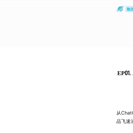
散
通
EP0
从Cha
品飞速