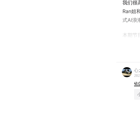
我们很高
Ran
式AI
本期节
🟢 Pa
04:29
A
心
202
12:58
借
41:
者
17:38
发
21:55
人
🟢 Pa