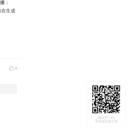
主播：
与在生成
的心路历程
0
独立开发
微信扫一扫
手机收听更方便