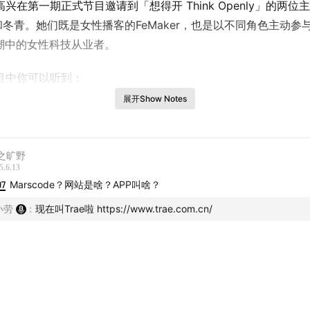
兴在第一期正式节目邀请到「想得开 Think Openly」的两位
姐和冬青。她们既是女性播客的FeMaker，也是以不同角色主动参
浪潮中的女性科技从业者。
目中你可以听到：
展开Show Notes
rt 1 五位主播与AI的亲密接触
I Infra-云厂商-应用层，Lisa, Ran, Laura作为AI行业从业者
之旷野
5.6.13
助AI编程，零基础文科生冬青也能成为App Store榜上有名的
07
Marscode？网站是啥？APP叫啥？
小劳
:
现在叫Trae啦 https://www.trae.com.cn/
现微需求，新手小白的AI编程经验谈
文视角的AI行业观察，有可为有不可为
rt 2 好用AI产品大种草