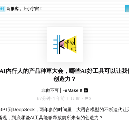
听播客，上小宇宙！
步时
勤路上
1. AI内行人的产品种草大会，哪些AI好工具可以让
创造力？
非做不可 | FeMake It
67分钟
·
1 年前
161
·
2
tGPT到DeepSeek，两年多的时间里，大语言模型的不断迭代让
涌现，到底哪些AI工具能够释放前所未有的创造力？