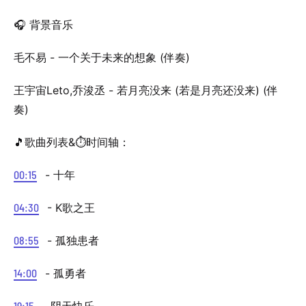
🎧 背景音乐
毛不易 - 一个关于未来的想象 (伴奏)
王宇宙Leto,乔浚丞 - 若月亮没来 (若是月亮还没来) (伴
奏)
🎵歌曲列表&⏱️时间轴：
00:15
- 十年
04:30
- K歌之王
08:55
- 孤独患者
14:00
- 孤勇者
19:15