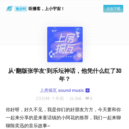
散步时
听播客，上小宇宙！
点击下载
通勤路上
从‘翻版张学友’到乐坛神话，他凭什么红了30
年？
上房揭瓦 sound music
23分钟
·
1 年前
246
·
0
你好呀，好久不见，我是你们的好朋友方方，今天要和你
一起来分享的是来童话镇的小阿花的推荐，我们一起来聊
聊陈奕迅的音乐故事~