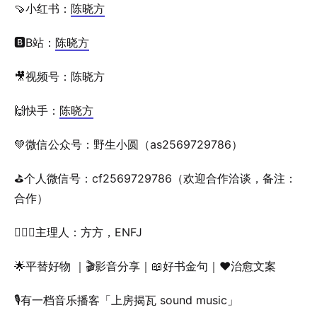
🍠小红书：
陈晓方
🅱️B站：
陈晓方
🎥视频号：陈晓方
🙌快手：
陈晓方
💚微信公众号：野生小圆（as2569729786）
⛳️个人微信号：cf2569729786（欢迎合作洽谈，备注：
合作）
🙆🏻‍♀主理人：方方，ENFJ
🌟平替好物 ｜🎬影音分享｜📖好书金句｜❤️治愈文案
🎙有一档音乐播客「上房揭瓦 sound music」