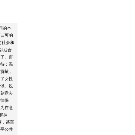
间的本
国认可的
的社会和
以迎合
耻了。而
期待：温
和贡献，
糊了女性
一谈。说
种刻意去
法律保
因为在意
和抹
度，甚至
关乎公共