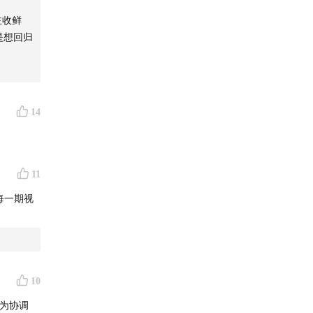
主收鲜
是想回归
14
11
每一期视
10
为协调