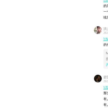
的
一
续
洪
202
1:1
的
M
碧
202
1:3
掰
有
有