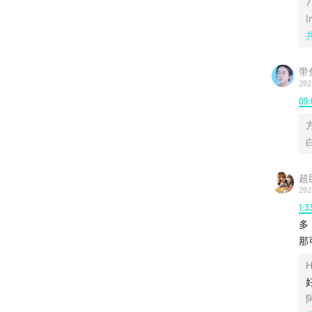
7
I
00:27
荒
05:08
竹
带鱼
不能寐
202
09:
25:45
韩
置，给
33:32
揭
超
202
45:55
竹
1:3
同身受
多
那
57:17
韩
生”。
01:06:59