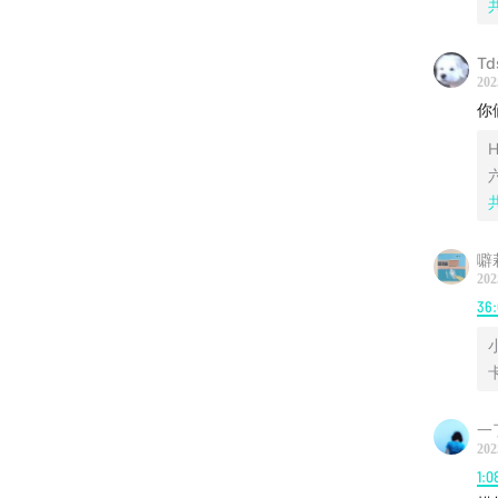
竹子怎
Td
01:13:16
202
你
01:09:50
01:30:08
01:36:03
噼
椅？—
202
36
01:37:33
了。
BGM
一
202
Thirty
1:0