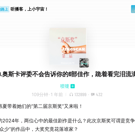
听播客，上小宇宙！
勤路上
睛好累
79.奥斯卡评委不会告诉你的6部佳作，跪着看完泪流
喷嚏
109分钟
·
1 年前
132899
·
432
韩夏带着她们的“第二届京斯奖”又来啦！
的2024年，两位心中的最佳剧作是什么？此次京斯奖可谓是竞
“众少”的作品中，大奖究竟花落谁家？