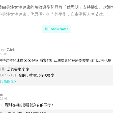
嚏由关注女性健康的短效避孕药品牌「优思明」支持播出。欢迎
起关注女性健康，优思明守护内外平衡，自由掌握人生节律。
代女性，避孕的各种措施给了我们更多掌握自己身体的权利。而
展开Show Notes
，短效避孕药是WHO推荐的日常避孕方式，在国外很常见。多年
次尝试短效避孕药，甚至在马拉松前，还会服用优思明来调整经
vine_ZJnL
5.3.08
效避孕药已经发展到第四代了，成分是屈螺酮，会更接近女性自
保持这样的速度😭😭好嘛 播客的听众朋友真的好需要喷嚏 你们没有代餐
，更好吸收与代谢。科学避孕的同时，还能平衡我们女性体内激
澜莫
:
是的😢😢😢😢
体也有个好的状态。
D141718s
:
是的，喷嚏没有代餐🥹
共
3
条回复
性的一生其实都在被激素影响，优思明也希望帮助平衡女性健康
现健康和自在的生活方式，同时，也让更多女性掌握生育主动权
lm
5.3.08
由。
:00
看到这期的标题就兴奋的不行！
：