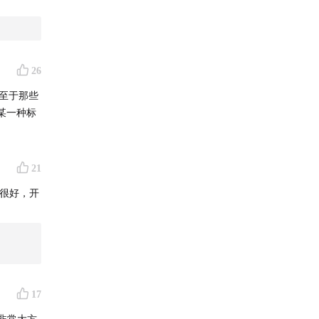
26
至于那些
某一种标
21
，很好，开
17
非常大方