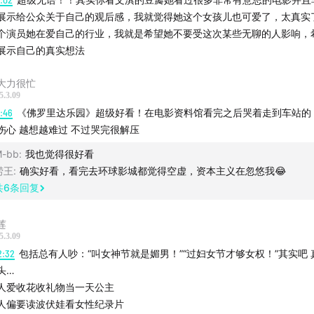
展示给公众关于自己的观后感，我就觉得她这个女孩儿也可爱了，太真实
个演员她在爱自己的行业，我就是希望她不要受这次某些无聊的人影响，
展示自己的真实想法
大力很忙
5.3.09
4:46
《佛罗里达乐园》超级好看！在电影资料馆看完之后哭着走到车站的
伤心 越想越难过 不过哭完很解压
-bb
:
我也觉得很好看
捞王
:
确实好看，看完去环球影城都觉得空虚，资本主义在忽悠我😂
共
6
条回复
莲
5.3.09
2:32
包括总有人吵：“叫女神节就是媚男！”“过妇女节才够女权！”其实吧 
头…
人爱收花收礼物当一天公主
人偏要读波伏娃看女性纪录片