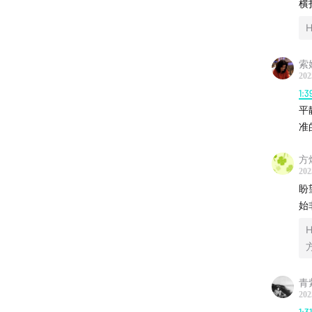
横
M83 - 
Audioma
索
BRONCH
202
1:3
平
Take Th
准
Rework
方
本期节
202
盼
《为全人类
始
青
202
1:3