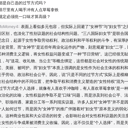
都是自己选的过节方式吗？
啡厅里有人喝手冲有人点草莓拿铁
规定必须统一口味才算高级？
MoMoney4
:
表面上看似多元包容，但实际上回避了“女神节”与“妇女节”之
质区别，也淡化了性别议题的社会结构性问题。“三八国际妇女节”是联合
纪念日，起源于女性争取劳动权利、政治权利和平等权利的斗争，有深厚
历史背景。而“女神节”是近些年商业化运作的产物，刻意规避“妇女”二字，
某种消费主义逻辑，将女性权益问题变成了一种“节日营销”。这已经很无
且，与“送花、收礼物、当公主”等概念绑定，这些都是社会对女性的传统
柔、美丽、被呵护。而“妇女节”本质上强调的是女性作为社会主体的权利
关乎劳动、政治和社会公平。因此，说“只是不同的过节方式”实际上是模
在社会结构中的不同位置，把争取平权和消费主义塑造的“女性特权”混为
“过节方式是个人选择，就像有人喜欢手冲咖啡，有人喜欢草莓拿铁”是一
军》（ Shōgun）
政治化的比喻，女性权益的争取不是“口味”问题，而是涉及到社会公平、
护、职场待遇、家庭分工等一系列现实议题。许多人反对“女神节”并不是
个人如何过节，而是因为“女神节”的推广伴随着对“妇女节”原本意义的弱化
除。这种商业包装和大众话语的转变，会影响社会对女性权利议题的关注
让女性的斗争成果被消费主义收编。因此，这不仅仅是“个人选择”，而是