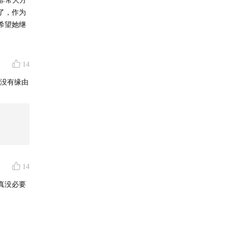
了，作为
希望她继
14
 没有缘由
14
真没必要