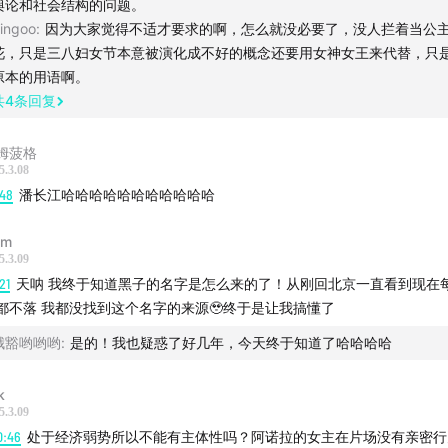
舆论和社会结构的问题。
ingoo
:
因为大家觉得不适才要求的啊，怎么就没必要了，没人拦着当公
花，只是三八妇女节本意被演化成不好的概念还要用女神女王来代替，只
原本的用语啊。
共
4
条回复
姆菠格
5.3.08
:48
潘长江哈哈哈哈哈哈哈哈哈哈哈
lm
5.3.09
21
天呐 我终于知道黑子的名字是怎么来的了！从刚回北京一直看到现在
都不落 我都没找到这个名字的来源🥹终于是让我搞懂了
哦豁哟哟哟
:
是的！我也疑惑了好几年，今天终于知道了哈哈哈哈
k
5.3.09
0:46
处于经济弱势所以不能有主体性吗？阿诺拉的女主在片场没有亲密行