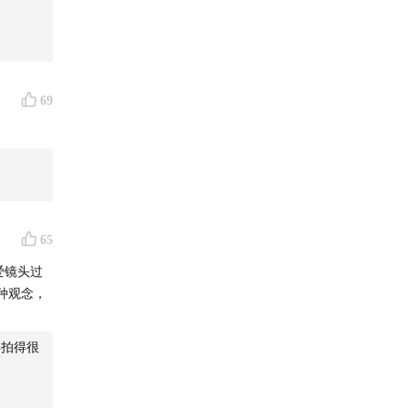
这部剧夜
69
，剧情设
65
喜，我感
爱镜头过
种观念，
治愈系医
得拍得很
，韩夏和