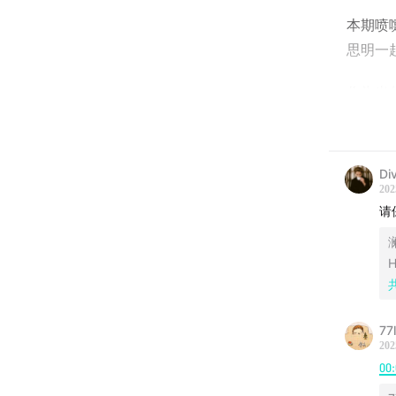
本期喷
思明一
作为当
不了解
子第一
赛期。
Di
202
目前短
请
孕激素
们的身
H
我们女
真正实
77
202
正的自
00
时间码