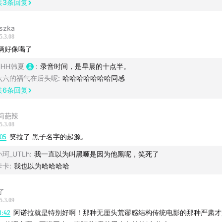
共
3
条回复
么看待它？
szka
韩夏：肖恩贝克在我心里是一个始终关注“人”的导演，没有变过
5.3.08
俩好像喝了
竹子：但凡还有人在现在相信灰姑娘叙事，《阿诺拉》就应该
HHH韩夏
:
录音时间，是早晨的十点半。
六六的福气在后头呢
:
哈哈哈哈哈哈哈同感
韩夏：“看个电影，我们哭哭乐乐。但别因为看电影就绝交啊！
共
6
条回复
韩夏“中年人选择奖”：是什么让韩夏看《完美的日子》时，哭
莉葩辣
—“某一部分没能实现的生活在电影里具像化了”。
5.3.08
:05
笑拉了 黑子名字的起源。
韩夏讨论《完美的日子》中的“丧文化”，现代人或许把“丧”用
小珂_UTLh
:
我一直以为叫黑咂是因为他黑呢，笑死了
卡卡
:
我也以为哈哈哈哈
了
5.3.09
 Seconds To Mars - Great Wide Open
8:42
阿诺拉就是特别好啊！那种无厘头荒谬感结构传统电影的那种严肃才