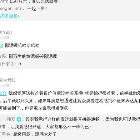
7lm
:
正好片荒，复试完我就看
mogen_SraU
:
一起上岸！
唐！第二届“京斯奖”隆重开奖！
共
5
条回复
子心中的最佳剧集：《为全人类》，我不是科幻迷，可我为了
Yuyi
！
5.3.08
01
邵泥螺哈哈哈哈哈
夏心中最佳剧集：《幕府将军》，没想到历史剧可以如此好看
方煜
:
邵万生的黄泥螺🤣邵泥螺
跪！
白日梦由
:
lp
秘“黑子”这个名字到底怎么来的？
巨大考拉
5.3.08
子“暖水袋奖”：《保留地之犬》，美国原住民青年的眼泪和悲
3:33
我感觉阿诺拉难看跟价值观没啥关系😂 就是拍得很难看，前半截做
。
，后半截吵到头疼，如果导演是想通过让观众观看过程感到不适来表达某
可能做到了，但是观众表示很难受😣
夏“最佳治愈奖”：《匹茨堡医护前线》，韩夏心中“每周必见的
HHH韩夏
:
其实我觉得这样的表达就很直接很通畅 ，因为我也可以觉
好看，让我观感很舒适，大家都那么不一样而已～
阿卷卷
:
超级同意，观感太差了
“最佳话题奖”：《阿诺拉》。评价极为两极的奥斯卡最佳影片