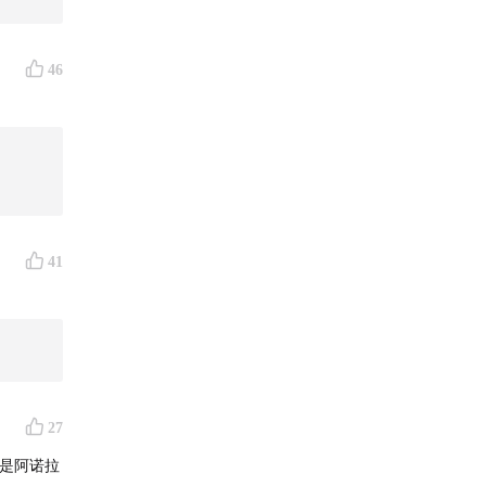
46
。
存在！
”。
湿按摩
41
得太廉价
27
是阿诺拉