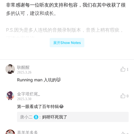
非常感谢每一位听友的支持和包容，我们在其中收获了很
多的认可，建议和成长。
P.S.因为是多人连线的音频录制版本，音质上稍有瑕疵，
还请大家见谅。
展开Show Notes
【主播】
耿醒醒
1
小二：30+裸辞欧洲留学中（视频号/小红书/抖音：小二
2025.3.26
二二在欧洲）
Running man 入坑的😽
宇山：影视行业从业者
金字塔烂尾_
0
2025.3.30
第一眼看成了百年特辑😂
【听友嘉宾】
唐小二
:
妈呀吓死我了
吴苏唯，sarah，喜羊羊多多，小安
喜羊羊多多