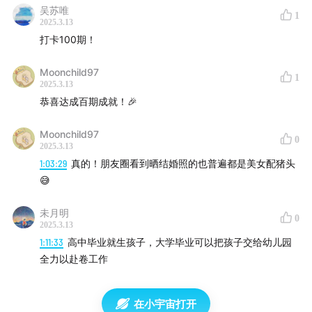
欢迎各位综艺粉丝、电视儿童，或者任何喜好听我们唠嗑
吴苏唯
1
2025.3.13
的朋友进群互动。
打卡100期！
Moonchild97
1
【收听方式】
2025.3.13
恭喜达成百期成就！🎉
你可以在小宇宙、喜马拉雅、Apple Podcast、Pocket
Casts找到我们，订阅收听【不上不下】
Moonchild97
0
2025.3.13
1:03:29
真的！朋友圈看到晒结婚照的也普遍都是美女配猪头
😅
未月明
0
2025.3.13
1:11:33
高中毕业就生孩子，大学毕业可以把孩子交给幼儿园
全力以赴卷工作
在小宇宙打开