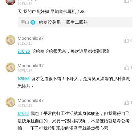
0
2025.3.18
天 我的声音好糊 早知道带耳机了🙏
【时间轴】
02:27
听友们自我介绍以及和不上不下的缘分
宇山
:
哈哈没关系 一回生二回熟
14:00
不上不下创办的源起
Moonchild97
21:00
疫情之后大家的变化
0
2025.3.15
48:00
目前生活最满意和不满意的部分
2:10:26
哈哈哈哈哈很无奈，每次追星都搞到顶流
70:00
在海外生活的困难
88:00
听友们的影视剧安利
Moonchild97
1
2025.3.13
113:00
开麦吐槽环节
1:29:59
诡才之道很不错！不吓人，是搞笑又温馨的那种喜剧
恐怖片~
Moonchild97
1
【互动方式】
2025.3.13
1:17:40
我也！平常的打工生活就算身体疲惫，但我觉得自己
微博@不上不下_Betwixt
是快乐且自由的，只要一跟我妈视频，不是催婚就是考公考
编，一下子把我拉到现实的沼泽里就很烦很心累
搜索wx：shirleyxiaoling并标记听众，即可加入听友群。