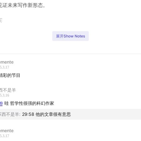
见证未来写作新形态。
宾
（资深科幻迷 / AI 技术宅）
展开Show Notes
（数字镜像博主 - 主持）
emente
5.3.17
精彩的节目
甜菜 Tz 的介绍
不同 AI 模型的不同性格
西不是羊
5.3.16
OpenAI 与 Deep Research
19
哇 哲学性很强的科幻作家
模型的进化方向和训练数据品味
苏西不是羊
:
29:58 他的文章很有意思
从研究过程转变到文学输出的三个步骤
数据维度的意义和 AI 理解世界
emente
模型的可解释性研究与观点植入
5.3.17