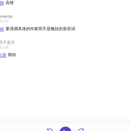
语言转换带来的文学增强
:36
高维
人类在与 AI 协同写作中的作用
emente
44
预告 AI 如何增强人类的课程
5.3.17
24
AGI 时代的创意创作
:40
要强调具体的作家而不是概括的形容词
3
AI 的跨学科创作和个体创作者的意义
西不是羊
5.3.16
3:30
期待
细总结与基于对谈创作的科幻超短篇
digox.me/indigo-talk-ep21/