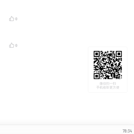
0
0
微信扫一扫
手机收听更方便
78:34