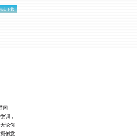
点击下载
侯爵同
格微调，
。无论你
发掘创意