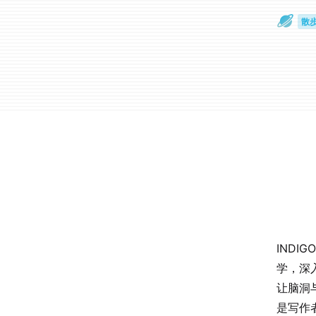
散
通
INDI
学，深
让脑洞
是写作