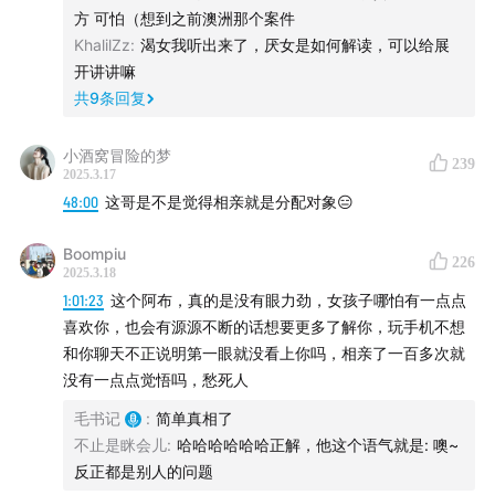
们记得来多多互动！
方 可怕（想到之前澳洲那个案件
KhalilZz
:
渴女我听出来了，厌女是如何解读，可以给展
开讲讲嘛
共
9
条回复
小酒窝冒险的梦
239
2025.3.17
48:00
这哥是不是觉得相亲就是分配对象😑
Boompiu
226
2025.3.18
1:01:23
这个阿布，真的是没有眼力劲，女孩子哪怕有一点点
喜欢你，也会有源源不断的话想要更多了解你，玩手机不想
和你聊天不正说明第一眼就没看上你吗，相亲了一百多次就
没有一点点觉悟吗，愁死人
毛书记
:
简单真相了
不止是眯会儿
:
哈哈哈哈哈哈正解，他这个语气就是: 噢~
反正都是别人的问题