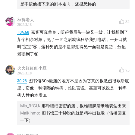
制作：枳壳er
是不按他接下来的剧本走向，还挺恐怖的
运营：Marvin
秋裤老太
82
2025.3.18
封面设计：张透明
1:04:56
嘉宾可真善良，听得我眉头一皱又一皱，让我想到了
某个相亲对象，见了一面之后就疯狂给我打电话，一开口就
内容支持：溢钒
叫“宝宝”🤬，这种男的是不是都觉得见一面就是提货，分配
老婆到了🤬
【商务合作】
火火红红红小豆
75
2025.3.18
微信：jbwhxzs，备注「播客合作」
30:28
图书馆30s最痛的地方不是因为它真的很激烈很歇斯底
里，它像一种潮湿的钝痛，难以言说。甚至可以说是一种卑
邮箱：mostlyharmlessfm@gmail.com
劣人性的本质😮‍💨
Mia_9fGU
:
那种细细密密的痛，很难细腻清晰地表达出来
Malkinmo
:
图书馆三十秒说的就是精神出轨啦（借楼回复
一下）