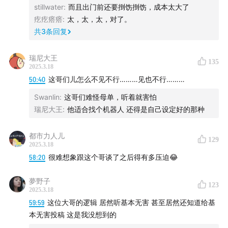
【澳洲】
stillwater
:
而且出门前还要捯饬捯饬，成本太大了
疙疙瘩瘩
:
太，太，太，对了。
悉尼（4月6日）：
b.mtw.so
共
3
条回复
墨尔本（4月12日）：
b.mtw.so
瑞尼大王
135
2025.3.18
珀斯（4月13日）：
www.eventbrite.com
50:40
这哥们儿怎么不见不行………见也不行………
Swanlin
:
这哥们难怪母单，听着就害怕
【新西兰】
瑞尼大王
:
他适合找个机器人 还得是自己设定好的那种
奥克兰（4月17日）：
www.eventbrite.com
都市力人儿
129
2025.3.18
以及三月底的德国站正在安排中……
58:20
很难想象跟这个哥谈了之后得有多压迫😂
更多城市正在加入排期清单
夢野子
123
2025.3.18
【主播】
59:59
这位大哥的逻辑 居然听基本无害 甚至居然还知道给基
本无害投稿 这是我没想到的
高老师