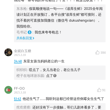
东东枪
:
假装顺便地说一句——《读库生鲜》2025全年阅
00:40:41
人是可以用更干脆的方式来解决问题的
读计划正在开放预订，各平台搜“读库生鲜”都可搜到，还
找不着的可直接加我微信（微信号 dukushengxian），
00:44:36
38岁母胎单身相亲迷思
我指给你。
毛书记
:
我也来夸夸枪总！
01:04:03
规则感很强，很在意他人的沟通方式怎么办
共
6
条回复
01:21:02
嘉宾们的相亲经历
金妮白玉糖
104
2025.3.18
01:31:57
你若盛开，清风自来（？
34:48
东亚女孩当妈妈老公的一生
织织织
:
哎点了，女儿当老公，老公当儿子
【音乐】
橙子在地球游乐园
:
点了😅
Fly Me to the Moon / Lucky (Mash-Up) [feat. Breea
FF-OO
Guttery]——Rick Hale
91
2025.3.18
51:43
他还生气了……我听到这都已经替这些倒霉女生生气了
Million Years Ago——Adele
疙疙瘩瘩
:
还好没有下一步接触，哥们儿剧本看多了，要