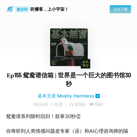
听播客，上小宇宙！
点击下载
散步时
通勤路上
Ep155 鸳鸯谱信箱 | 世界是一个巨大的图书馆30
秒
基本无害 Mostly Harmless
98分钟
·
1 年前
93105
·
1560
鸳鸯谱系列限时回归！鼓掌30秒👏
你将听到人类情感问题老专家（误）和AI心理咨询师的隔