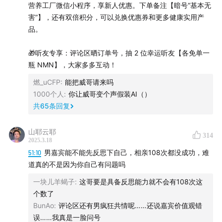
营养工厂微信小程序，享新人优惠。下单备注【暗号“基本无
比如鱼油、辅酶 Q10，风靡欧美的天价抗衰成分 NMN 居
害”】，还有双倍积分，可以兑换优惠券和更多健康实用产
然能打到一个月 75 元！让有需求的朋友轻松实现补剂自
品。
由。不仅性价比超高，他们还敢直接把成本写出来，产品
检测报告也会在小程序里公开展示，让大家用得安心！
🎁听友专享：评论区晒订单号，抽 2 位幸运听友【各免单一
瓶 NMN】，大家多多互动！
如何选择产品？
燃_uCFP
:
能把威哥请来吗
1000个人
:
你让威哥变个声假装AI（）
这两年年龄增长，爸妈也退休了，我对自己和家人的身体
共
65
条回复
健康越来越重视，研究了很营养补剂，发现很多硅谷创业
圈企业家和明星都在吃NMN，今年我也开始给我和家人都
山耶云耶
314
安排上了。小程序里也有用户反馈对睡眠质量、精力有明
2025.3.18
显提升。
51:10
男嘉宾能不能先反思下自己，相亲108次都没成功，难
道真的不是因为你自己有问题吗
过了 25 岁、低能量、易疲惫
——首推稳居营养工厂
一块儿羊蝎子
:
这哥要是具备反思能力就不会有108次这
「销冠」的
NMN
，提高 NAD+，从细胞根源延缓衰
个数了
老，充沛精力，对提高睡眠质量、改善发肤甲尤其明显
BunAo
:
评论区还有男疯狂共情呢……还说嘉宾价值观错
长期吃外卖、压力大、饮食高油高糖
误……我真是一脸问号
——IFOS 五星认