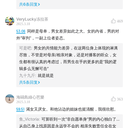
共
6
条回复
证、95% 高纯度深海
鱼油，
帮助抗炎、支持心脑血管健
康
VeryLucky冻拉茶
久坐不动、腹部脂肪堆积、代谢缓慢
——新一代益生菌
469
2025.3.18
“
AKK 瘦子菌
”帮你轻松管理
53:06
同样是母单，男女差异如此之大。女的内省，男的对
选购更多补剂，
点击进入➡️
营养工厂微信小程序
，进入
外“审判”，一副上位者姿态。
营养工厂微信小程序，可参考首页“健康需求”板块，包
可是吧
:
男女的共情能力差异，在这两位身上体现的淋漓
括
减脂、抗衰、皮肤、睡眠
等多种分类，都有对应的补
尽致，不管是对母亲/相亲对象，还是对播客的听众，女
剂搭配，帮你一键直达适合自己的产品
生都有很认真的考虑过，而男生在乎的更多的是“我的逻
辑多么无懈可击”
如何购买？
九十九斤
:
就是就是
共
5
条回复
点击进入➡️
营养工厂微信小程序
，享受新人专属优惠
下单记得备注暗号“基本无害”，获取双倍积分，积分可
海鷗島綠心芭樂
363
2025.3.18
以兑换更多健康实用产品
59:51
渴女又厌女。和他沾边的姐妹也挺清醒，我很欣慰。
🎁别忘了参加互动抽奖活动！评论区发送你的
订单号
，
鱼_Victoria
:
可算听到一次“非自愿单身”男的内心独白了…
我们会抽取两位幸运听友
免单一瓶 NMN
！下单的朋友
从自己身上找原因是永远学不会的 相亲失败责任全在女