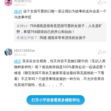
冈波斯日记
71
2025.3.17
28:07
这个女孩可爱的口吻一直让我以为故事的走向会是一个
乌龙事件哎
走神zz
:
756感觉是很有意思很可爱的女孩子，人生是旷
野，希望756获得自己的开心和自由！
佟湘玉开饭了
:
同感 感觉非常有灵性的女孩子
HD213665w
67
2025.3.18
49:17
其实在女生视角，你又何尝不是她们眼中的《见识人类
物种多样性》呢？谁说相亲就是100%要奔赴在一起谈恋爱？
难道《聊完觉得不喜欢又被家里逼迫最好再见面相处一下看
看》不正常吗？只接受事情发展的一种方向，不允许世界存
在其他可能性，也太。。。。了。
打开小宇宙查看更多精彩评论