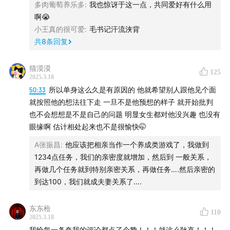
多肉葡萄养乐多
:
我也惊讶于这一点，共同爱好有什么用
啊😭
@李松蔚PKU
小王真的很可爱
:
毛书记汗流浃背
共
8
条回复
@东东枪
@午夜骑手毛冬
猫漠漠
125
2025.3.18
50:33
所以单身这么久是有原因的 他就希望别人跟他见个面
【内容提要】
就按照他的想法往下走 一旦不是他预想的样子 就开始批判
也不会想想是不是自己的问题 明显女生都对他没兴趣 也没有
00:00:59
演出小通知
眼缘啊 估计相处起来也不是很愉快🤭
00:12:29
如何使用AI帮朋友解决情感问题
A张振昌
:
他应该把相亲当作一个养成类游戏了，我做到
1234点任务，我们的亲密度就增加，然后到 一般关系，
00:16:27
关于我骑着电动车带着我妈去找我爸的疑似小三
再做几个任务就到特别亲密关系，再做任务….然后亲密的
当街对质这件事
到达100，我们就成夫妻关系了….
00:28:49
「图书馆30秒」是什么
东东枪
110
2025.3.18
00:35:54
DeepSeek还是太专业了
我给每一条夸我的评论都点了个赞！！！就这么耿直！！！