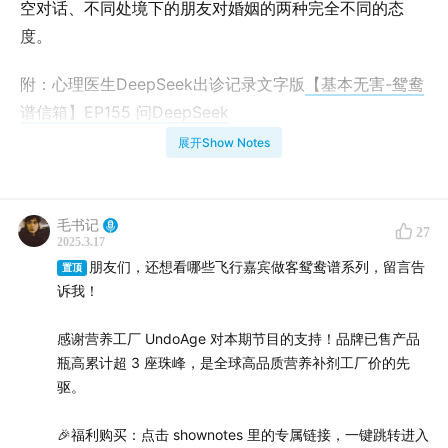
空对话、不同处境下的朋友对婚姻的两种完全不同的态
度。
附：心理医生DeepSeek出诊记录文字版
【基本无害-鸳鸯
谱信箱】EP155 问DeepSeek
展开Show Notes
💛 💛 💛
感谢只在微信小程序能买到的新朋友——「营养工厂
毛书记
27
UndoAge」对本期节目的支持！
2025.3.17
朋友们，还想看哪些飞行嘉宾做客鸳鸯谱系列，留言告
置顶
营养工厂
是国内专业营养补剂品牌，
全球高品质营养补剂
诉我！
工厂价
的先驱，致力于为大家提供高品质、工厂价的营养
补剂。
感谢营养工厂 UndoAge 对本期节目的支持！品牌已售产品
瓶高累计超 3 座珠峰，是全球高品质营养补剂工厂价的先
定价透明，品质保障
驱。
营养工厂绝大多数产品价格都在两位数（一个月的量），
🎉福利购买：点击 shownotes 里的专属链接，一键跳转进入