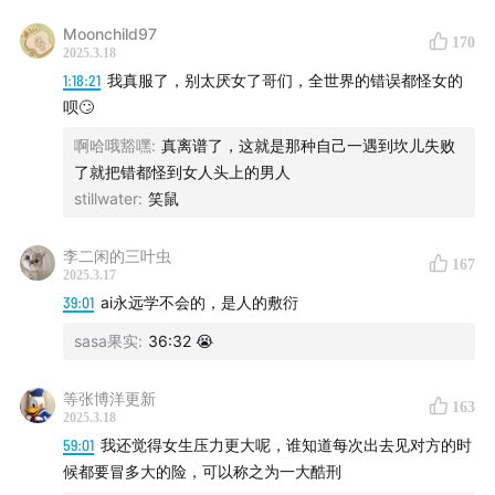
Moonchild97
170
2025.3.18
1:18:21
我真服了，别太厌女了哥们，全世界的错误都怪女的
呗🙄
啊哈哦豁嘿
:
真离谱了，这就是那种自己一遇到坎儿失败
了就把错都怪到女人头上的男人
stillwater
:
笑鼠
李二闲的三叶虫
167
2025.3.17
39:01
ai永远学不会的，是人的敷衍
sasa果实
:
36:32 😭
等张博洋更新
163
2025.3.18
📢《沉舟》专场演出小通知
59:01
我还觉得女生压力更大呢，谁知道每次出去见对方的时
候都要冒多大的险，可以称之为一大酷刑