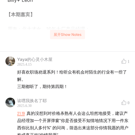
Billy+ Leon
【本期嘉宾】
愿海：北大才女，16年大厂产品经理；
展开Show Notes
山竹：心理学专业，跨行业产品经理
作为职业劝退系列的第二期，我们为各位找到两位浸淫产
Yaya的心灵小木屋
1
2025.4.15
品经理这个行业多年的从业者。在交谈过程中两位才女都
好喜欢职场劝退系列！给听众有机会对陌生的行业有一些了
谈到初入职场时的踌躇满志和对于产品经理改变世界的相
解。
信。随着话题的慢慢展开她们又都不约而同的提到了一个
三期都听了，期待第四期！
产品经理无法回避的话题，那就是如果一个产品的设计和
她们的价值观相背离，尤其当是企业的产品设计意图明显
诶嘿我换名了耶
0
2025.6.30
侵犯消费者利益的时候，作为这个产品的负责人又应该采
21:19
真的没想到对价格杀熟有人会这么坦然地接受，建议产
取一个什么姿态呢。最后两位产品经理都表示也许心理学
品经理加一个开屏弹窗“你是否接受不知情地情况下用一件东
才是产品经理最好的归宿，不知道同为产品经理的人，以
西你比别人多付%” 的问询，筛选出来这部分你情我愿的用户
及想要投身这个职业的你是怎么看的呢？
构成真正的“你情我愿”。