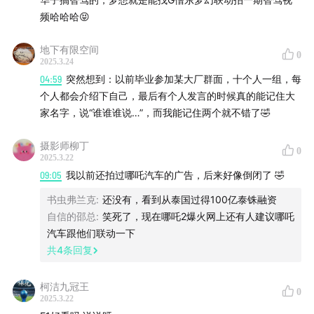
频哈哈哈😝
地下有限空间
0
2025.3.24
04:59
突然想到：以前毕业参加某大厂群面，十个人一组，每
个人都会介绍下自己，最后有个人发言的时候真的能记住大
家名字，说“谁谁谁说…”，而我能记住两个就不错了🤣
摄影师柳丁
0
2025.3.22
09:05
我以前还拍过哪吒汽车的广告，后来好像倒闭了 🤣
书虫弗兰克
:
还没有，看到从泰国过得100亿泰铢融资
自信的邵总
:
笑死了，现在哪吒2爆火网上还有人建议哪吒
汽车跟他们联动一下
共
4
条回复
柯洁九冠王
0
2025.3.22