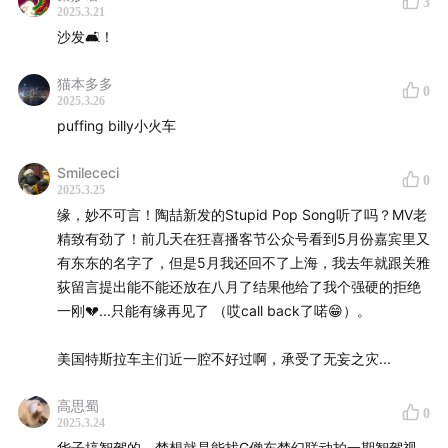
3
2025.3.21
沙发🛋️！
猫本多多
0
2025.3.26
puffing billy小火车
Smilececi
0
2025.3.25
缘，妙不可言！陶喆新发的Stupid Pop Song听了吗？MV老
精致有劲了！前几天在狂喜播客节公众号看到5月份嘉宾里又
有东东的名字了，但是5月我还回不了上海，我去年就跟关雅
荻留言提出能不能还放在八月了结果他给了我个强硬的拒绝
一刚💔...只能有缘再见了 （哎call back了喏😁）。
美国特斯拉车主们近一腔不好过啊，承受了无妄之灾...
高思蜀
0
2025.3.24
华子搞智驾的，梦想就是能找G僧东梦幻联动拍一期智驾视