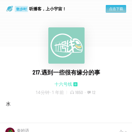
听播客，上小宇宙！
点击下载
散步时
通勤路上
217.遇到一些很有缘分的事
十六号线
14分钟
·
1 年前
1650
·
12
水
秦妙语