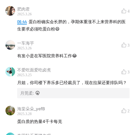
肥肉君
蛋白粉不练会变脂肪，三分练七分吃，缺一不可
4
2025.3.26
06:44
蛋白粉确实会长胖的，孕期体重涨不上来营养科的医
三大宏观营养素的能量含量： 1克碳水化合物= 4千卡路里
生要求必须吃蛋白粉😄
1克蛋白质= 4千卡路里 1克脂肪= 9千卡路里
一车海芋
3
12:27
Part2 海淘VS国产：成分差异与选购陷阱
2025.3.26
有发小是在军医院营养科工作😂
全球80%辅酶 Q10原料在中国，差异在法规不在质量
不爱吃面爱吃卤煮
3
2025.3.25
保税仓只查合法不查成分，别误以为过海关就安全
月姐，你司楼下养乐多已经裁员了，现在拉屎还要排队吗？
跨境保健品虚标成灰色地带，直播间佣金吃掉40-80%成
月莞柔
:
🤫
本
海棠朵朵_yefB
2
中美鱼油的区别？可能是氧化变色，原料都来自中国
2025.3.28
蛋白质的热量4千卡每克
27:21
Part3 营销套路与消费者心理