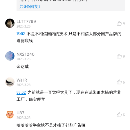
共
6
条回复
LLTT7799
9
2025.3.26
13:02
不是不相信国内的技术 只是不相信大部分国产品牌的
道德底线
NX21240
9
2025.3.25
金达威
WallR
6
内容索引
2025.3.28
55:32
之前就是一直觉得太贵了，现在在试朱萧木搞的营养
01:08
Part1 保健品行业现状与健康误区
工厂，确实便宜
健康是长期习惯的积累，保健品只是辅助，不是捷径
U87
6
2025.3.25
哈哈哈哈半拿铁不是才接了补剂广告嘛
瘦子菌活不下去，是因为你的饮食养不活它