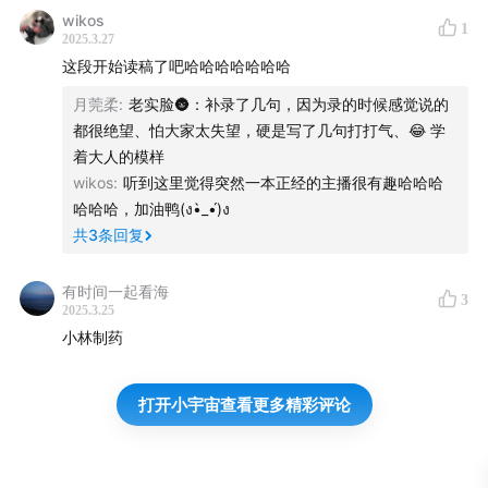
wikos
1
2025.3.27
这段开始读稿了吧哈哈哈哈哈哈哈
月莞柔
:
老实脸🌚：补录了几句，因为录的时候感觉说的
都很绝望、怕大家太失望，硬是写了几句打打气、😂 学
着大人的模样
wikos
:
听到这里觉得突然一本正经的主播很有趣哈哈哈
哈哈哈，加油鸭(ง•̀_•́)ง
共
3
条回复
有时间一起看海
3
2025.3.25
小林制药
打开小宇宙查看更多精彩评论