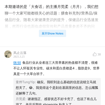
本期邀请的是「大食话」的主播月莞柔（月月），我们想
聊一个大家可能都很关心的话题：膳食补充剂/营养品/保
健品行业。随着大家健康意识的提升，保健品行业迅速发
展，然而行业也面临虚假宣传和产品质量参差不齐的问
题，导致消费者在选择时感到困惑。保健品作为健康饮食
展开Show Notes
的补充，而非万能药，应基于个人体检报告和身体状况选
择适合的保健品，并重视日常健康习惯，比如合理饮食、
充足睡眠和适量运动。希望对你有所启发。
风止云落
30
2025.3.25
06:50
食品行业从业者连三大营养素的热值都不清楚，很难
不让人怀疑其专业性。碳水和蛋白质都是4，脂肪是9。世界
真是一个大草台班子。
童烨TungYip
:
确实。我听到这么基础的信息说错立马就
想关了。😂。我觉得这个是刻在基因里的信息。怎么嘴瓢
还解释了几句。
月莞柔
:
谢谢指正、感冒状态不好卡壳了、也说了有点儿
混了、并且后期在 shownote 补充上了