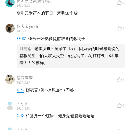
春困秋乏夏懒冬眠_
2
2025.3.26
直播间3秒法则：12克＞10克，数字游戏胜过科学
刚听完朱萧木的节目，来听这个😂
产品被过度营销，营养应该以人为本
赵大宝yeah
1
2025.3.27
免疫力产品回归本质：优质蛋白+均衡饮食+运动
56:37
56分开始就像提前准备的念稿子
保健品本质卖信任，直播内的演员白大褂/教师等作为
月莞柔
:
老实脸🌚：补录了几句，因为录的时候感觉说的
都很绝望、怕大家太失望，硬是写了几句打打气、😂 学
KOS 销售保健品
着大人的模样。
44:41
Part4 科学建议与未来展望
霡霂潇潇
1
2025.5.09
精准营养是未来，但别盲目抄硅谷富豪补剂清单
19:37
🙌夜盲a脚气b坏血c（即答）
吃维C片不如吃刺梨，酸到吞不下才是真有含量
面小团
1
2025.4.09
保健品未来会更好，但先管好一日三餐和睡眠
41:12
和健身一个逻辑，健身先健脑哈哈哈哈
制作人：严格
面小团