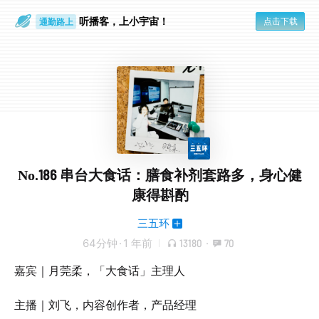
通勤路上
听播客，上小宇宙！
点击下载
眼睛好累
No.186 串台大食话：膳食补剂套路多，身心健
康得斟酌
三五环
64分钟
·
1 年前
13180
·
70
嘉宾｜月莞柔，「大食话」主理人
主播｜刘飞，内容创作者，产品经理