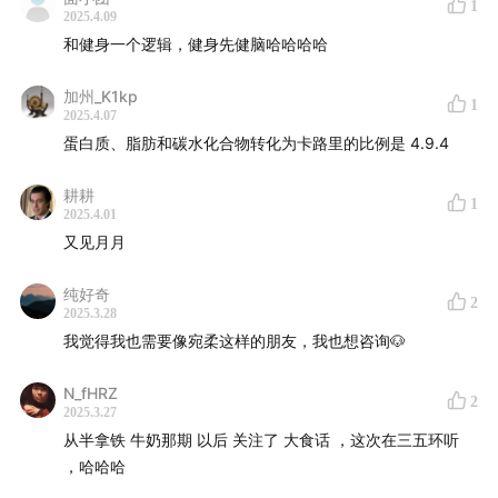
1
2025.4.09
片头：Where Are You Going (Live) - 海龟先生
和健身一个逻辑，健身先健脑哈哈哈哈
片尾：日常的镜头 - 椅子乐团 The Chairs
加州_K1kp
1
2025.4.07
蛋白质、脂肪和碳水化合物转化为卡路里的比例是 4.9.4
相关
耕耕
1
2025.4.01
又见月月
纯好奇
2
2025.3.28
我觉得我也需要像宛柔这样的朋友，我也想咨询🐶
N_fHRZ
2
2025.3.27
从半拿铁 牛奶那期 以后 关注了 大食话 ，这次在三五环听
，哈哈哈