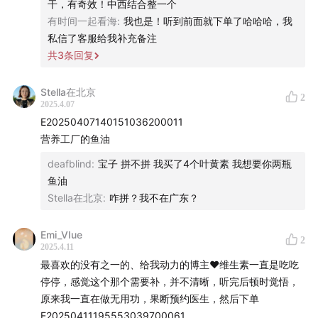
干，有奇效！中西结合整一个
有时间一起看海
:
我也是！听到前面就下单了哈哈哈，我
私信了客服给我补充备注
共
3
条回复
Stella在北京
2
2025.4.07
E20250407140151036200011
营养工厂的鱼油
deafblind
:
宝子 拼不拼 我买了4个叶黄素 我想要你两瓶
鱼油
Stella在北京
:
咋拼？我不在广东？
在播客里我也提到了Nature这个顶级健康子刊的最新科学
研究，
Omega3+维生素D能逆龄
：
Emi_VIue
2
2025.4.11
最喜欢的没有之一的、给我动力的博主❤维生素一直是吃吃
停停，感觉这个那个需要补，并不清晰，听完后顿时觉悟，
原来我一直在做无用功，果断预约医生，然后下单
E20250411195553039700061