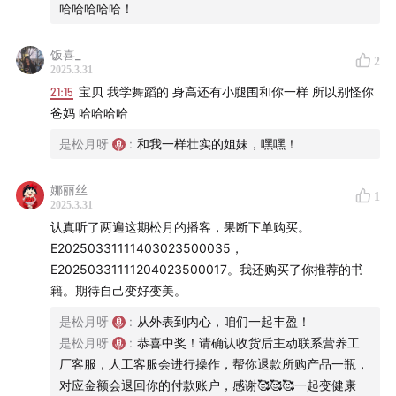
哈哈哈哈哈！
健康的生活习惯和营养工厂的精力加持，我每天感觉能量
满满，单口播客一口气录1小时也不气喘。
饭喜_
2
2025.3.31
选购更多补剂——
点击进入➡️
营养工厂微信小程序
，参考
21:15
宝贝 我学舞蹈的 身高还有小腿围和你一样 所以别怪你
爸妈 哈哈哈哈
首页“
健康需求
”板块，包括
减脂、抗衰、皮肤、睡眠
等多
种分类，都有对应的补剂搭配，帮你一键直达适合自己的
是松月呀
:
和我一样壮实的姐妹，嘿嘿！
产品
娜丽丝
1
2025.3.31
如何购买产品？
认真听了两遍这期松月的播客，果断下单购买。
E20250331111403023500035，
点击进入➡️
营养工厂微信小程序
，享受新人专属优惠！
E20250331111204023500017。我还购买了你推荐的书
🌍海外的朋友也可以购买哦，联系客服就行～
籍。期待自己变好变美。
下单记得备注暗号“一把卷尺”，获取双倍积分，积分可
是松月呀
:
从外表到内心，咱们一起丰盈！
以兑换优惠券和周边产品（防蓝光眼镜、补剂盒、吨吨
是松月呀
:
恭喜中奖！请确认收货后主动联系营养工
杯等等）
厂客服，人工客服会进行操作，帮你退款所购产品一瓶，
🎁别忘了参加互动抽奖活动！评论区发送你的
订单号
，
对应金额会退回你的付款账户，感谢🥰🥰🥰一起变健康