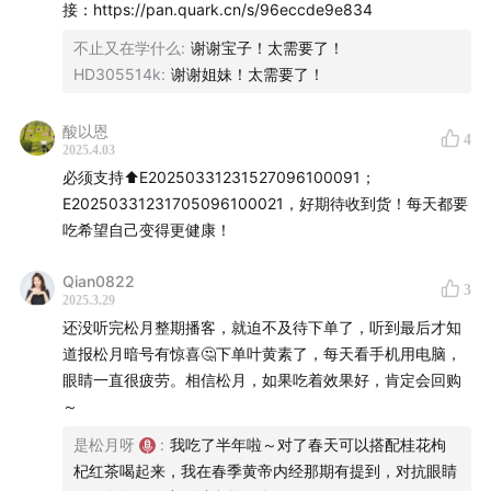
出来，产品检测报告也会在小程序里公开展示，让大家用
接：https://pan.quark.cn/s/96eccde9e834
得安心！
不止又在学什么
:
谢谢宝子！太需要了！
HD305514k
:
谢谢姐妹！太需要了！
如何选购产品？
酸以恩
松月是高度近视（左眼550，右眼575）和高血脂症（总
4
2025.4.03
胆固醇6.1）,叶黄素和鱼油是我的常年刚需，且在微量元素
必须支持⬆️E20250331231527096100091；
抽血检测中查出了维生素D和铁严重缺乏。
E20250331231705096100021，好期待收到货！每天都要
吃希望自己变得更健康！
是我的微量元素检查结果
👇👇👇（大家可以去当地医院的营
Qian0822
养科检查）
3
2025.3.29
还没听完松月整期播客，就迫不及待下单了，听到最后才知
道报松月暗号有惊喜🤔下单叶黄素了，每天看手机用电脑，
眼睛一直很疲劳。相信松月，如果吃着效果好，肯定会回购
～
是松月呀
:
我吃了半年啦～对了春天可以搭配桂花枸
杞红茶喝起来，我在春季黄帝内经那期有提到，对抗眼睛