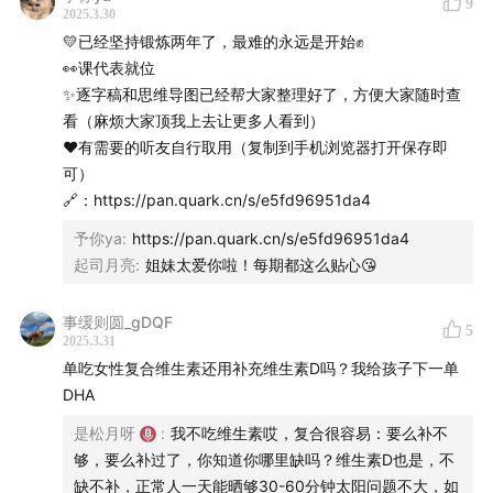
9
56:29
2025.3.30
想让运动变成你的习惯前，请让动起来变成你的生
💛已经坚持锻炼两年了，最难的永远是开始✊
活习惯
👀课代表就位
✨逐字稿和思维导图已经帮大家整理好了，方便大家随时查
……
看（麻烦大家顶我上去让更多人看到）
❤️有需要的听友自行取用（复制到手机浏览器打开保存即
本期提到的营养健康资料整理：
可）
🔗：https://pan.quark.cn/s/e5fd96951da4
1、书
予你ya
:
https://pan.quark.cn/s/e5fd96951da4
《精神健康讲记》、《当我谈跑步时谈些什么》、《超越
起司月亮
:
姐妹太爱你啦！每期都这么贴心😘
百岁》、《控糖革命》、《我们为什么要睡觉》、《我们
为什么要睡觉》、《中国居民膳食指南》
事缓则圆_gDQF
5
2025.3.31
单吃女性复合维生素还用补充维生素D吗？我给孩子下一单
2、松月推荐的健康信源
DHA
中文世界：顾中一公众号和万维钢（推荐得到上精英日
是松月呀
:
我不吃维生素哎，复合很容易：要么补不
课）
够，要么补过了，你知道你哪里缺吗？维生素D也是，不
缺不补，正常人一天能晒够30-60分钟太阳问题不大，如