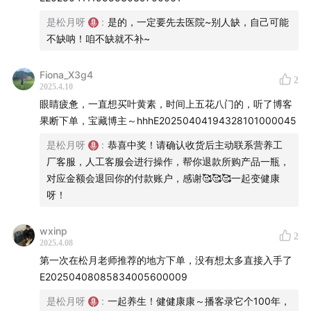
是松月呀
:
是的，一定要先去医院~别人缺，自己可能
不缺呐！咱不缺就不补~
Fiona_X3g4
2
2025.4.10
眼睛疲惫，一直想买叶黄素，时间上五花八门的，听了博客
果断下单，宝藏博主～hhhE20250404194328101000045
是松月呀
:
恭喜中奖！请确认收货后主动联系营养工
厂客服，人工客服会进行操作，帮你退款所购产品一瓶，
对应金额会退回你的付款账户，感谢🥰🥰🥰一起变健康
呀！
wxinp
2
2025.4.08
我目前在吃的补剂，这些都换成了营养工厂，包括：叶黄
第一次在松月老师推荐的地方下单，没有想太多直接入手了
素（眼睛干）、鱼油（调节血脂）、维生素D3K2（钙的
E20250408085834005600009
导入剂）、NMN+PQQ（精力提升&抗衰老），虽然我现
是松月呀
:
一起养生！健健康康～播客录它个100年，
在一人公司，经常每天要工作超过12个小时以上，但有了