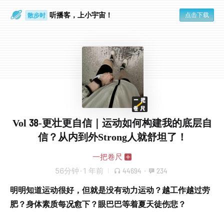
散步时
听播客，上小宇宙！
点击下载
通勤路上
Vol 38-更壮更自信｜运动如何构建我的底层自
信？从内到外Strong人就舒坦了！
一把卷尺
56分钟
·
1 年前
44694
·
234
明明知道运动很好，但就是没有动力运动？越工作越过劳
肥？身体素质每况愈下？眼巴巴等着夏天徒伤悲？