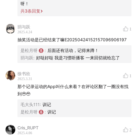
我会抽取两位幸运听友
免单任意产品一瓶
！下单的朋友
呀！
们记得来多多互动！
共
3
条回复
玥与跃
1
2025.4.24
抽奖活动是已经结束了嘛E20250424152157096906197
是松月呀
:
后面还有活动，记得来蹲！
玥与跃
:
好哒好哒 我是习惯听播客 一来回切就给忘了
徐书欣
1
2025.3.31
那个记录运动的App叫什么来着？在评论区翻了一圈没有找
到🥹🥹
毛大头111
:
训记
是松月呀
:
训记
Cris_RUPT
2
2025.4.06