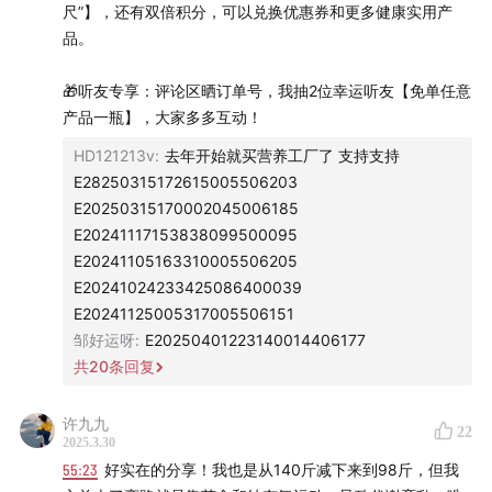
尺”】，还有双倍积分，可以兑换优惠券和更多健康实用产
品。
❤️感谢全球高品质营养补剂工厂价平台
——
营养工厂
UndoAge
对本期节目的支持，记得下滑查看听友专属优
🎁听友专享：评论区晒订单号，我抽2位幸运听友【免单任意
惠，评论区还有抽免单福利哦！
产品一瓶】，大家多多互动！
HD121213v
:
去年开始就买营养工厂了 支持支持
……
E28250315172615005506203
E20250315170002045006185
本期Highlight：
E20241117153838099500095
E20241105163310005506205
09:40
口罩后我特别喜欢一句话：自己永远是自己的第一
E20241024233425086400039
责任人
E20241125005317005506151
邹好运呀
:
E20250401223140014406177
14:02
在健身房的器械区打八段锦，我居然被围观了？
共
20
条回复
15:12
你能举起10公斤的杠铃，有大块肌肉非常牛；我爱做
许九九
22
舒缓流动的八段锦，气血通畅同样非常牛！
2025.3.30
55:23
好实在的分享！我也是从140斤减下来到98斤，但我
20:30
爱你的人想让你更强大，敌人才会想把你变得弱小