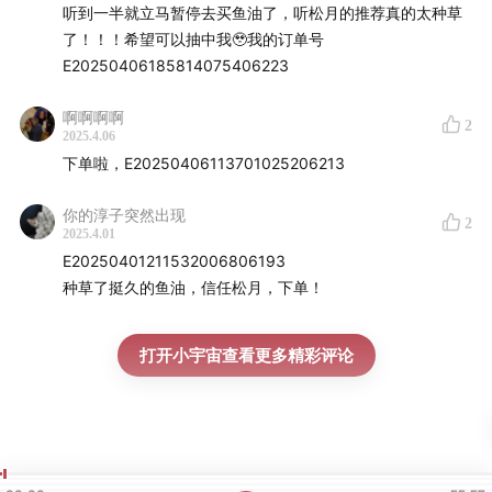
听到一半就立马暂停去买鱼油了，听松月的推荐真的太种草
了！！！希望可以抽中我🥹我的订单号
E20250406185814075406223
啊啊啊啊
2
2025.4.06
如果大家想了解更多和健康、运动、补剂……相关知识，
下单啦，E20250406113701025206213
推荐来听👉营养工厂创始人-
朱萧木老师的播客
，
附松月
的学习笔记：
你的淳子突然出现
2
2025.4.01
E20250401211532006806193
种草了挺久的鱼油，信任松月，下单！
打开小宇宙查看更多精彩评论