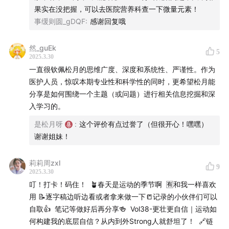
英文世界：huberman播客
果实在没把握，可以去医院营养科查一下微量元素！
事缓则圆_gDQF
:
感谢回复哦
……
然_guEk
5
❤️❤
再次感谢只在微信小程序能买到的新朋友
「营养工厂
2025.3.30
一直很钦佩松月的思维广度、深度和系统性、严谨性。作为
UndoAge」
对本期节目的支持
❤️
医护人员，惊叹本期专业性和科学性的同时，更希望松月能
分享是如何围绕一个主题（或问题）进行相关信息挖掘和深
“保健品行业的小米”——营养工厂，全球高品质营养补剂
入学习的。
工厂价平台，致力于为大家提供高品质、工厂价的营养补
剂。
是松月呀
:
这个评价有点过誉了（但很开心！嘿嘿）
谢谢姐妹！
定价透明，品质保障
莉莉周zxl
9
2025.3.30
营养工厂绝大多数产品价格都在两位数(一个月的量)，比
叮！打卡！码住！ 🪴春天是运动的季节啊 🈶️和我一样喜欢
如鱼油、辅酶Q10，风靡欧美的天价抗衰成分 NMN （提
用 📝逐字稿边听边看或者拿来做一下📒记录的小伙伴们可以
升 NAD+）居然能打到一个月75元！让有需求的朋友轻松
自取👍 笔记等做好后再分享🍻 Vol38-更壮更自信｜运动如
实现补剂自由。不仅性价比超高，他们还敢直接把成本写
何构建我的底层自信？从内到外Strong人就舒坦了！ 🔗链