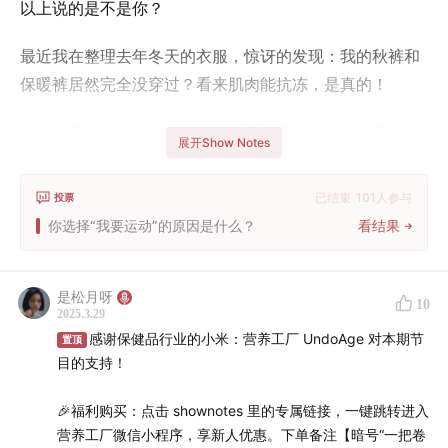
以上说的是不是你？
最近我在整理去年冬天的衣服，惊讶的发现：我的秋裤和
保暖裤居然完全没穿过？看来肌肉能抗冻，是真的！
去年是我规律运动的一年，但体重一斤没掉，还长了10多
展开Show Notes
斤，运动给我的底层自信，大概可以从：我能平静面对体
重秤开始聊起？
已结束
101
人参与
投票
你选择“我要运动”的原因是什么？
看结果
确实，对自己外表和身材始终没信心，你会无法获得根本
的自信。
是松月呀
10
希望通过这期节目，更多的朋友可以动起来，去真实体验
2025.3.29
运动的美妙，就像这期播客所说的：运动这一年对于我，
感谢保健品行业的小米：营养工厂 UndoAge 对本期节
置顶
目的支持！
是一种由外到内的击穿，我从运动这里重新建立了我的底
层自信。
🎉福利购买：点击 shownotes 里的专属链接，一键跳转进入
营养工厂微信小程序，享新人优惠。下单备注【暗号“一把卷
只要动起来，天地开阔任你闯！