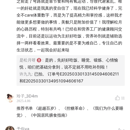
之前走了弯路就是靠节食和纯有氧运动，导致代谢紊乱。唯
一的好处就是我真的变自信了，现在我已经科学健身了，完
22:14
如果你对自己外表和身材始终没自信，你是无法获
全不care体重数字，而是为了提高精力和掌控感，这样我才
得根本自信
能做更多想要做的事情，美貌只是附加价值了！我理解松月
的心路历程，特别有共鸣！已经在和营养工厂的健康顾问交
24:41
人越忙越应该去锻炼，因为你会从“我没有对自己食
流中，目前还是以运动为主好好吃饭，营养补剂就是辅助选
言”中获得掌控感
择一两样看看效果。最重要的是不要为难自己，专注自己的
生活状态，一起我会好起来哒
25:00
运动是我随身携带的避难所，因为它也能随时开始
是松月呀
:
是的，先好好吃饭、睡觉、锻炼、心情愉
悦，咱们把基础分拿到，说不定就不用吃补剂啦！
26:27
痰湿体质的人往往思虑过重，因为他们前思后想身
许九九
:
已拍。 订单号E20250330133145094606211
体却没有行动，任凭思想之力在体内淤滞
和E20250330134951094606167
28:19
在运动的时候，我的注意力就摊缩在眼前的这一米
玲子_3D4m
11
2025.4.06
29:26
运动后我第一次真正感受到自己的身体
推荐书单 《超越百岁》、《控糖革命》、《我们为什么要睡
觉》、《中国居民膳食指南》
34:50
每个人的运动战略：心肺功能、肌肉力量和稳定性
予你ya