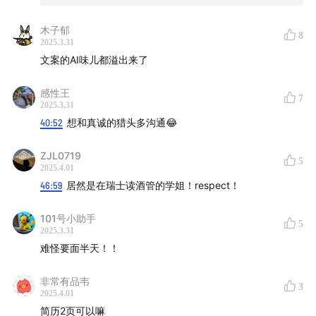
本期主播｜ 1号
木子郁
8
2025.3.31
1号：企业培训师，个人成长教练；前麦肯锡项目经理，
文案的AI味儿都溢出来了
500强总监；播客厂牌《良好生活》联合发起人
感性王
7
2025.3.31
你还可以在这里找到我们：
40:52
想和真诚的猎头多沟通😂
📕101号谈职场
ZJL0719
5
2025.4.01
B站101号谈职场
46:59
居然是在瑞士读酒管的学姐！respect！
____________________________________________________
101号小助手
5
2025.3.31
金三银四求职季还存在吗？本期你将听到：
难怪要面半天！！
"现在每个职位都是高定款——企业既要基因匹配，又要
非常有品韦
3
2025.4.01
立等可取"
简历2页可以嘛