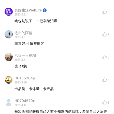
"21年的薪资泡沫正在出清，200万人才正在回归150万
水位"
良好生活WellLife
3
2025.3.31
"外资履历护城河崩塌：十年宝洁不如五年宝洁+五年新
啥也别说了！一把辛酸泪哦！
消费混血经验"
"求职不是许愿游戏——列出你的非妥协项，其他皆可延
进击的阿倩
3
迟满足"
2025.3.31
非常好用 蟹蟹播客
"民企用人像谈恋爱：信任要分期支付，诚意需双向验
证"
活捉一只糊糊
3
2025.3.31
🎙️
深度讨论时间轴
先马后听
00:00
-
12:30
| 市场基本面扫描
HD155304p
3
2025.3.30
卡品类，卡体量，卡产品
📈 2025 vs 2024：岗位量回升但门槛陡增（企业需求
从75分位飙至90分位）
HD794579x
1
💼 Case周期翻倍：平均招聘周期从1.5个月→3个月，7
2025.4.11
轮面试成常态
每次听都能获得自己之前不知道的信息哦，希望自己之后也