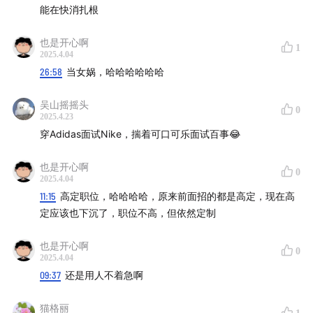
💰 薪酬谈判暗流：理性回调期的「20%黄金线」（附
能在快消扎根
2019-2025薪酬曲线解读）
也是开心啊
1
2025.4.04
12:30
-
25:00
| 行业结构性变革
26:58
当女娲，哈哈哈哈哈哈
🛍️ 消费品赛道洗牌：内资市占率猛攻下的岗位迁移潮
吴山摇摇头
0
（外资需求占比从70%→30%）
2025.4.23
❌ 高危职能预警：数字化转型/战略岗收缩，业务前线岗
穿Adidas面试Nike，揣着可口可乐面试百事😂
位价值凸显
也是开心啊
📊 民企用人新哲学："既要又要还要"的畸形需求与人才
0
2025.4.04
错配困局
11:15
高定职位，哈哈哈哈，原来前面招的都是高定，现在高
定应该也下沉了，职位不高，但依然定制
25:00
-
38:50
| 候选人突围指南
也是开心啊
0
🔍 简历优化必杀技：量化思维×长板法则（附3个真实
2025.4.04
案例对比）
09:37
还是用人不着急啊
🤝 猎头合作真相：为什么说「佛系求职」是最危险的姿
猫格丽