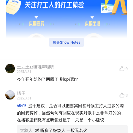
展开Show Notes
土豆土豆嘛哩嘛哩哄
9
2025.3.31
今年开年陪跑了两回了 刷kpi呢hr
晞仔
8
2025.3.31
45:05
提个建议，是否可以把嘉宾回答时候主持人过多的嗯
的回复剪掉，当然句句有回应在现实对谈中是非常好的的，
本期嘉宾 | Sophie
在播客里稍微有点听觉过显了，只是一个小建议
Sophie：
外资猎头大厂消费品板块经理，专注中高管招聘
大象人
:
对 听多了好烦人 一股无名火