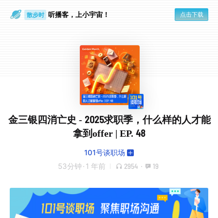
听播客，上小宇宙！
点击下载
散步时
通勤路上
金三银四消亡史 - 2025求职季，什么样的人才能
拿到offer | EP. 48
101号谈职场
53分钟
·
1 年前
2954
·
19