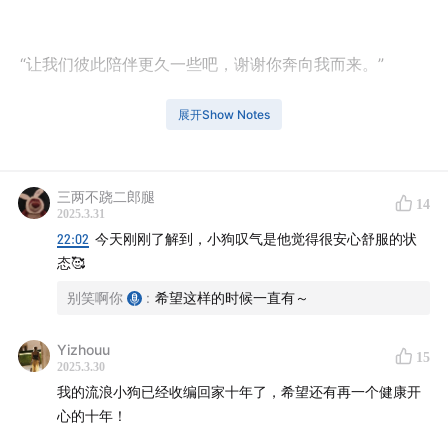
“让我们彼此陪伴更久一些吧，谢谢你奔向我而来。”
展开Show Notes
握手（爪）！
三两不跷二郎腿
14
2025.3.31
22:02
今天刚刚了解到，小狗叹气是他觉得很安心舒服的状
态🥰
主播： 小艾麻麻和别笑姨姨
别笑啊你
:
希望这样的时候一直有～
音乐：香草泡芙 来自喜马拉雅配乐库
Yizhouu
15
2025.3.30
我的流浪小狗已经收编回家十年了，希望还有再一个健康开
心的十年！