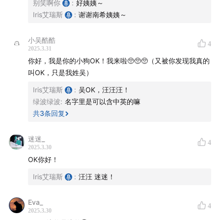
别笑啊你
:
好姨姨～
Iris艾瑞斯
:
谢谢南希姨姨～
小吴酷酷
4
2025.3.31
你好，我是你的小狗OK！我来啦🥺🥺🥺（又被你发现我真的
叫OK，只是我姓吴）
Iris艾瑞斯
:
吴OK，汪汪汪！
绿波绿波
:
名字里是可以含中英的嘛
共
3
条回复
迷迷_
4
2025.3.30
OK你好！
Iris艾瑞斯
:
汪汪 迷迷！
Eva_
4
2025.3.30