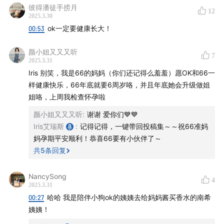
彼得潘徒手捞月
12
2025.3.30
00:53
ok一定要健康长大！
颜小姐又又又听
7
2025.3.31
Iris 别笑，我是66的妈妈（你们还记得么羞羞）愿OK和66一
样健康快乐，66年底就要6周岁咯，并且年底她会升级做姐
姐咯，上周我检查怀孕啦
颜小姐又又又听
:
谢谢 爱你们💙💙
Iris艾瑞斯
:
记得记得，一键带回投稿集～～祝66准妈
妈孕期平安顺利！恭喜66要有小伙伴了～
共
5
条回复
NancySong
4
2025.3.31
00:27
哈哈 我是陪伴小狗ok的姨姨去给妈妈酱买香水的南希
姨姨！