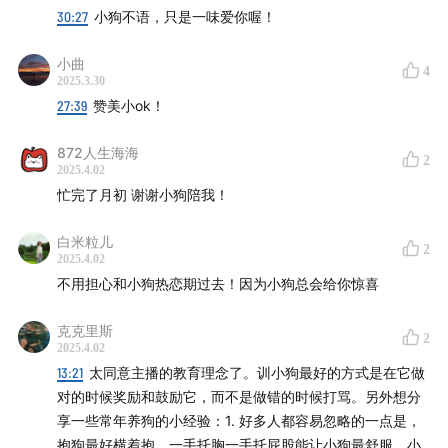
30:27
小狗不语，只是一味爱你喔！
小曲
4
2025.3.30
27:39
赞美小ok！
872人生海海
2
2025.4.02
忙完了月初 谢谢小狗陪我！
白米粒儿
2
2025.4.02
不用担心和小狗热恋期过去！因为小狗总会给你惊喜
克克里斯
2
2025.4.02
13:21
太同意主播的教育理念了。训小狗最好的方式是在它做
对的时候奖励和鼓励它，而不是做错的时候打骂。另外想分
享一些常年养狗的小经验：1. 好多人都容易忽略的一点是，
抱狗最好横着抱，一手托胸一手托屁股能让小狗最舒服，小