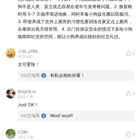
狗不是人类，直立状态容易在老年引发脊椎问题。2. 换新粮
时用 5-7 天循序渐进地换，同时常备小狗益生菌以防腹泻。
3. 即使养成了在外上厕所的习惯也要训练在家定点上厕所，
在暴雨台风天很管用。4. 出门在保证安全的情况下多给小狗
嗅闻和社交的空间，能让小狗养成比较好的社交礼仪。
小林_sf8k
2
2025.4.01
太可爱辣！
Iris艾瑞斯
:
有机会抱给你看！
BrightLin
3
2025.3.30
Just OK！
Iris艾瑞斯
:
Woof woof!
LGiki
3
2025.3.30