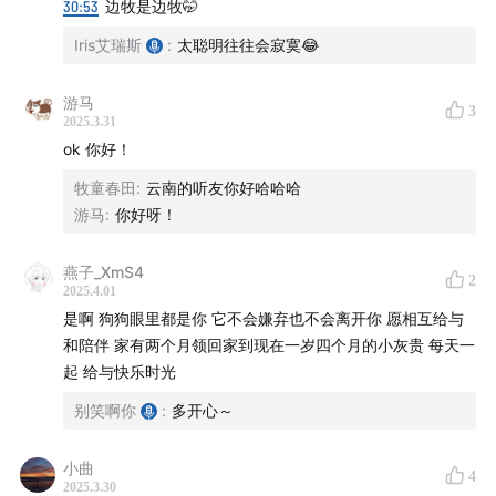
30:53
边牧是边牧🤭
Iris艾瑞斯
:
太聪明往往会寂寞😂
游马
3
2025.3.31
ok 你好！
牧童春田
:
云南的听友你好哈哈哈
游马
:
你好呀！
燕子_XmS4
2
2025.4.01
是啊 狗狗眼里都是你 它不会嫌弃也不会离开你 愿相互给与
和陪伴 家有两个月领回家到现在一岁四个月的小灰贵 每天一
起 给与快乐时光
别笑啊你
:
多开心～
小曲
4
2025.3.30