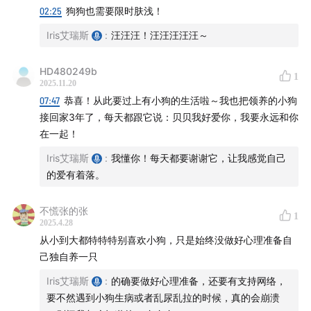
02:25
狗狗也需要限时肤浅！
Iris艾瑞斯
:
汪汪汪！汪汪汪汪汪～
HD480249b
1
2025.11.20
07:47
恭喜！从此要过上有小狗的生活啦～我也把领养的小狗
接回家3年了，每天都跟它说：贝贝我好爱你，我要永远和你
在一起！
Iris艾瑞斯
:
我懂你！每天都要谢谢它，让我感觉自己
的爱有着落。
不慌张的张
1
2025.4.28
从小到大都特特特别喜欢小狗，只是始终没做好心理准备自
己独自养一只
Iris艾瑞斯
:
的确要做好心理准备，还要有支持网络，
要不然遇到小狗生病或者乱尿乱拉的时候，真的会崩溃