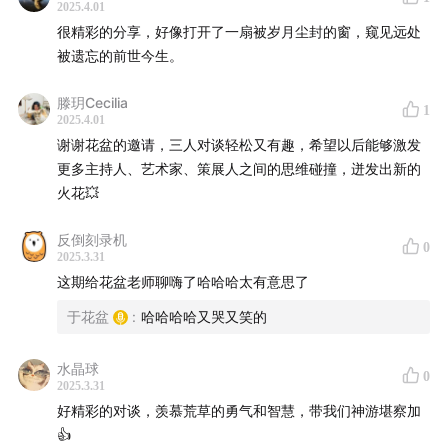
2025.4.01
很精彩的分享，好像打开了一扇被岁月尘封的窗，窥见远处
被遗忘的前世今生。
滕玥Cecilia
1
2025.4.01
谢谢花盆的邀请，三人对谈轻松又有趣，希望以后能够激发
更多主持人、艺术家、策展人之间的思维碰撞，迸发出新的
火花💥
反倒刻录机
0
2025.3.31
这期给花盆老师聊嗨了哈哈哈太有意思了
于花盆
:
哈哈哈哈又哭又笑的
水晶球
0
2025.3.31
好精彩的对谈，羡慕荒草的勇气和智慧，带我们神游堪察加
👍