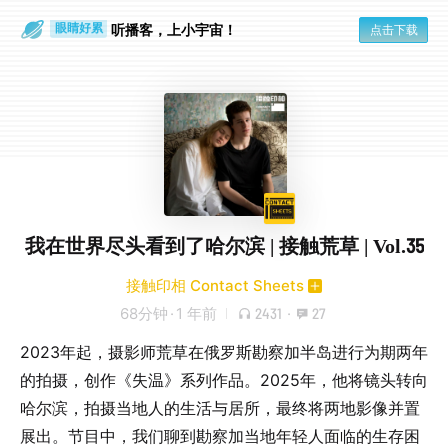
通勤路上
眼睛好累
听播客，上小宇宙！
点击下载
我在世界尽头看到了哈尔滨 | 接触荒草 | Vol.35
接触印相 Contact Sheets
68分钟
·
1 年前
2431
·
27
2023年起，摄影师荒草在俄罗斯勘察加半岛进行为期两年
的拍摄，创作《失温》系列作品。2025年，他将镜头转向
哈尔滨，拍摄当地人的生活与居所，最终将两地影像并置
展出。节目中，我们聊到勘察加当地年轻人面临的生存困