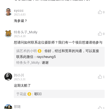
syccc
0
2025.4.03
海参崴？
特务头子_Molly
0
2025.4.10
想请问如何联系这位摄影师？我们有一个项目想邀请他参与
搞艺术的小明
:
你好，经过和荒草的沟通，可以直接
联系此微信：raycheung5
特务头子_Molly
:
谢谢
刘小川
1
2025.3.31
这期太酷了
于花盆
:
耶✌🏻
那随
1