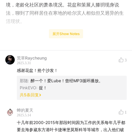
境，老龄化社区的萧条境况。花盆和策展人滕玥现身说
法，聊到了同样居住在寒地的哈尔滨人相似但又迥异的生
活现状。
展开Show Notes
欢迎收听。
【接触嘉宾&参考资料】
荒草Raycheung
3
荒草
（微博
@荒草JOYZOOM
小红书
@荒草
）
2025.3.31
感谢花盆！抢个沙发！
人文/商业摄影师
那随
:
醉一个！爱Lube！曾经MP3循环播放。
PinkEVO
:
捉！
哈苏官方样片摄影师
共
5
条回复
小米影像官方样片摄影师
蝉的夏天
1
2025.5.14
OPPO超影像官方合作摄影师
十几年前2000-2015年那段时间因为工作的关系每年几乎都
要去海参崴东方港叶卡捷琳堡莫斯科等等城市，出入他们破