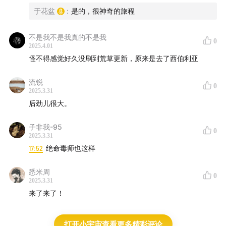
于花盆
:
是的，很神奇的旅程
不是我不是我真的不是我
0
2025.4.01
怪不得感觉好久没刷到荒草更新，原来是去了西伯利亚
流锐
0
2025.3.31
后劲儿很大。
子非我-95
0
2025.3.31
17:52
绝命毒师也这样
悉米周
0
2025.3.31
来了来了！
打开小宇宙查看更多精彩评论