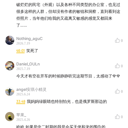
▼
关于《失温Hypothermy》展览
破烂烂的民宅（外观）以及各种不同类型的办公室，也见过
很多这样的人群，但却没有作者的敏锐和洞察，直到看到这
些照片，当年他们给我的又疏离又敏感的感觉又都回来
了……
Nothing_aguC
0
2026.7.19
46:01
笑死了
Daniel_OULn
0
2025.7.19
今天才有空在开车的时候静静听完这期节目，太感动了🌹🌹
angel安琪小精灵
0
2025.6.24
33:49
我妈妈绿眼睛也特别怕光，也是俄罗斯那边的
苹果_
0
2025.4.26
哈哈 如果是中二时期的我是会买天使和龙的围巾的