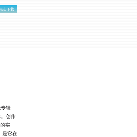
点击下载
张专辑
专辑。创作
畏的实
，是它在