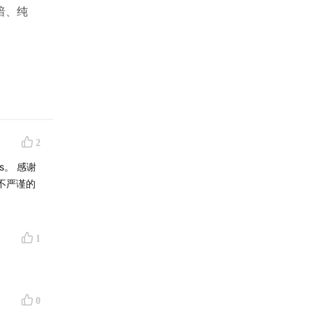
暗、纯
2
us。 感谢
不严谨的
1
比较接近
0