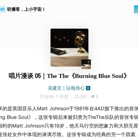
听播客，上小宇宙！
步时
勤路上
唱片漫谈 05｜The The《Burning Blue Soul》
吴建京｜以电传心
31分钟
·
1 年前
247
·
5
的是英国音乐人Matt Johnson于1981年在4AD旗下推出的首
ning Blue Soul》，这张专辑后来被归类为TheThe乐队的首张
时的Matt Johnson只有19岁，他天马行空的想象力和大胆无
这张处女作中体现的淋漓尽致。这张专辑成为经典的另一个因素