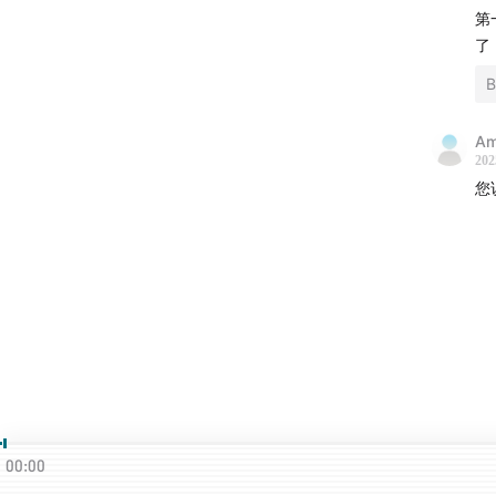
聊天的
第
比较书
了
B
Am
202
您
00:00