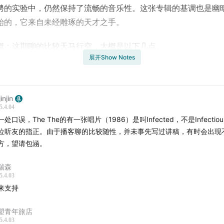
骋的实验中，仍然保持了流畅的音乐性。这张专辑的基调也是幽
始的，它来自未经雕琢的天才之手。
概：这期聊的比较天马行空，大概是以下几点。
展开Show Notes
ning Blue Soul专辑背景
rning Blue Soul中采用的创作手法
injin
5.4.04
tt Johnson的演唱特点
一处口误，The The的有一张唱片（1986）是叫Infected，不是Infectio
位听友的指正。由于播客聊的比较随性，并未事先写过讲稿，有时会出现
验性和音乐流畅性的兼具
方，望请包涵。
吴建京
瑞森
5.4.03
来支持
以电传心》播客节目：
塑青年旅店
播客节目中，我将主要和大家分享一些自己喜爱多年的唱片，以
5.4.03