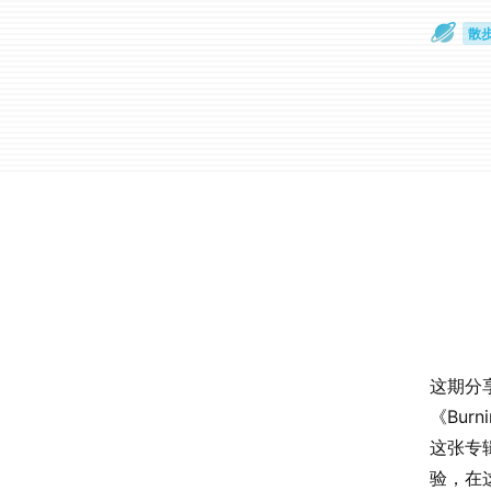
散
通
这期分享
《Bur
这张专辑
验，在