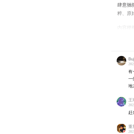
肆意驰
粹、原
内容梗
1. Bur
2. Bu
Buj
202
3. Ma
有
一
4. 实
地
主播：
王
202
赶
关于《
重
在这档
202