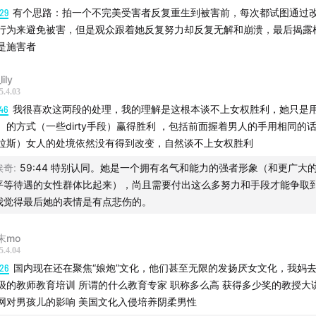
29
有个思路：拍一个不完美受害者反复重生到被害前，每次都试图通过
行为来避免被害，但是观众跟着她反复努力却反复无解和崩溃，最后揭露
是施害者
ily
5.4.03
46
我很喜欢这两段的处理，我的理解是这根本谈不上女权胜利，她只是
）的方式（一些dirty手段）赢得胜利 ，包括前面握着男人的手用相同的话
拉斯）女人的处境依然没有得到改变，自然谈不上女权胜利
埃奇
:
59:44 特别认同。她是一个拥有名气和能力的强者形象（和更广大
平等待遇的女性群体比起来），尚且需要付出这么多努力和手段才能争取
我觉得最后她的表情是有点悲伤的。
末mo
5.4.04
:26
国内现在还在聚焦“娘炮”文化，他们甚至无限的发扬厌女文化，我妈
级的教师教育培训 所谓的什么教育专家 职称多么高 获得多少奖的教授大
网对男孩儿的影响 美国文化入侵培养阴柔男性