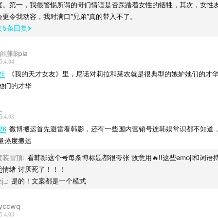
谊。第一，我很警惕所谓的哥们情谊是否踩踏着女性的牺牲，其次，女性
会更令我动容，我对满口“兄弟”真的带入不了。
共
5
条回复
洽嘣嘭pia
5.4.04
25
《我的天才女友》里，尼诺对莉拉和莱农就是很典型的嫉妒她们的才
她们的才华
_
5.4.03
:36
微博搬运首先避雷看韩影，还有一些国内营销号连韩娱常识都不知道
量热度搬运
罐装雪頂
:
看韩影这个号每条博标题都很夸张 故意用🔥‼️这些emoji和词语
起情绪 讨厌死了！！！
zj_
:
是的！文案都是一个模式
yccwq
5.4.03