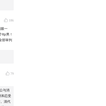
；关于结
186
一群
两眼一
情大戏”
ltp男！
全部审判
”&“眼
星人/一
79
”
公与消
默和忍受
字幕组
女。清代