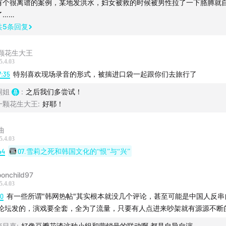
有个很离谱的案例，某地发洪水，妇女被救的时候被男性拉了一下胳膊就
了……
活
共
5
条回复
蘸酱团建之松赞冰川行：蘸酱编辑部省心旅行
颗花生大王
5.4.03
7:35
特别喜欢现场录音的形式，被揣进口袋一起跟你们去旅行了
洞姐
:
之后我们多尝试！
一颗花生大王
:
好耶！
曲
5.4.03
44
07.雪莉之死和韩国文化的“恨”与“兴”
onchild97
5.4.03
20
有一些所谓"韩网热帖"其实根本就没几个评论，甚至可能是中国人反串
论坛发的，演戏要全套，全为了流量，只要有人点进来吵架就有源源不断
李目嘉
:
好像豆瓣花渣这种小组和营销号的联动啊 都是自导自演