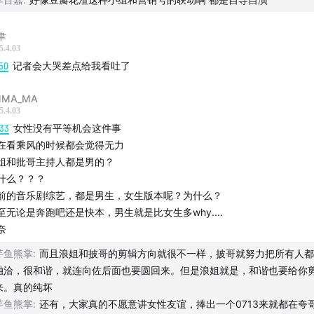
聿
5.4.03
50
记者会大哭差点给我看吐了
2
司机的心流“超车”驾驶与雪山窗景
5
过上了规律三餐的生活，“我以为我是去冒险，结果我是去度假
MMA_MA
23
在冰川凿冰喝酒
5.4.03
03
蓝冰洞的震撼：蓝冰的触感不冰，是一种滑滑的感觉
:33
女性没有平等机会这件事
在看乘风的时候都会觉得无力
1
在峡谷里骑马（内有我们现场录制的音频）
姐和批哥主持人都是男的？
9
来古山居的独特：拼装的来古山居、像《权力的游戏》里的北
什么？？？
尼古的猫、亲眼目睹了一只巨大的胡几鹫；南迦巴瓦山居:：正对
前的音乐剧综艺，都是男生，女生版本呢？为什么？
与大家直播日落，在通勤时分和大家遥远地共享了非常幸福的解
至无论是奔跑吧还是快本，男生就是比女生多why....
奈
芋鱼熊掌
:
而且浪姐和披哥的剪辑方向就很不一样，披哥就努力把所有人都
融洽，很和谐，就连向佐后面也要圆回来。但是浪姐就是，和谐也要给你
来。真的纯坏
芋鱼熊掌
:
还有，大家真的不愿意讲女性友谊，捧出一个0713来就都在夸