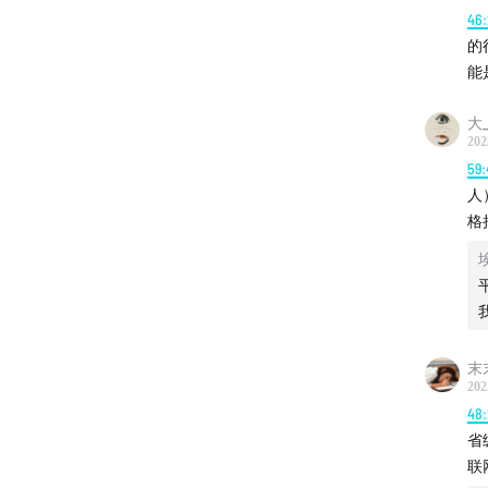
46:
的
能
大_l
202
59:
人
格
末
202
48
省
联