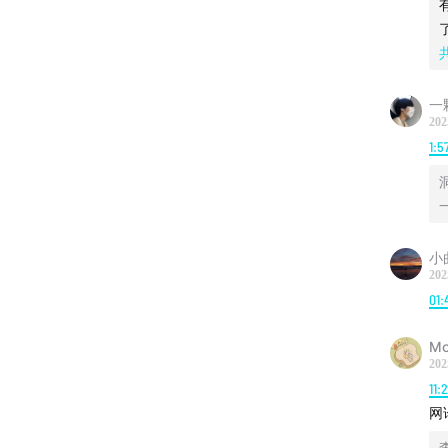
的译版
展开生
1:47:07
一
202
1:5
小
202
01:
Mo
202
11:
网