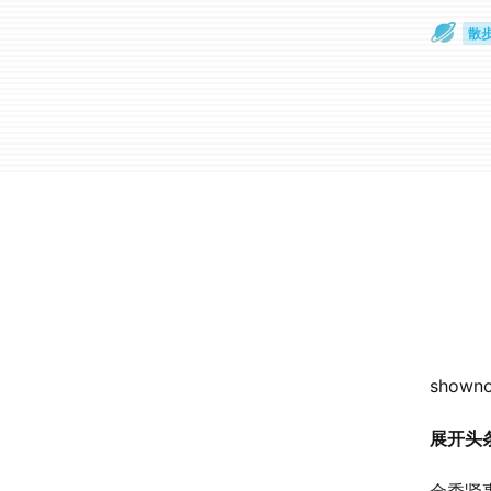
散
通
showno
展开头