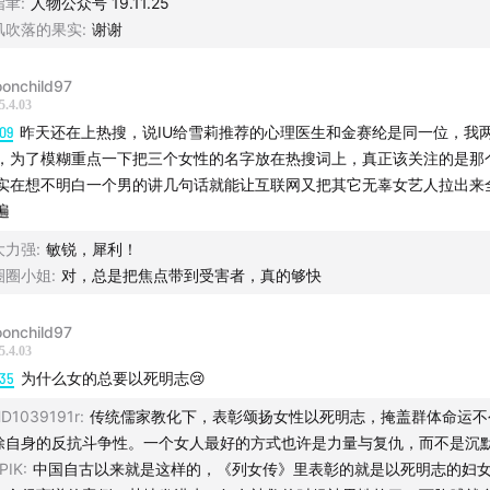
指聿
:
人物公众号 19.11.25
道格拉斯被取消了》：讽刺“取消文化”，带有魔法特一贯的风格
风吹落的果实
:
谢谢
读，到底是什么让道格拉斯被取消了
onchild97
《白莲花度假村》第三季：“我们没钱没闲的无产阶级牛马就爱看
5.4.03
09
昨天还在上热搜，说IU给雪莉推荐的心理医生和金赛纶是同一位，我
 and hypocritical的有钱人在我们住不起的度假村里上演抓马奇
，为了模糊重点一下把三个女性的名字放在热搜词上，真正该关注的是那个
实在想不明白一个男的讲几句话就能让互联网又把其它无辜女艺人拉出来
《学习小组》：典型校园热血漫改剧，爽感来自于男主“打谁都能赢
遍
的疯子”并存的设定
大力强
:
敏锐，犀利！
《热点》：富士山！笨蛋节奏“小环境”里的故事，我们怎么看待外
圈圈小姐
:
对，总是把焦点带到受害者，真的够快
们不一样的人
onchild97
5.4.03
《幸福伽菜子的快乐杀手生活》：“疑似社畜拼好饭中毒后的幻觉
:35
为什么女的总要以死明志😢
看
D1039191r
:
传统儒家教化下，表彰颂扬女性以死明志，掩盖群体命运不
除自身的反抗斗争性。一个女人最好的方式也许是力量与复仇，而不是沉
《斯隆女士》：无需解释野心的女性政治博弈经典，推荐秃炮怪
PIK
:
中国自古以来就是这样的，《列女传》里表彰的就是以死明志的妇