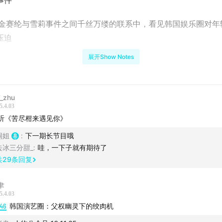
事件
金赛纶与雪莉事件之间千丝万缕的联系中，看见韩国娱乐圈对年
压迫
展开Show Notes
标现场：社会对男女艺人的容错差异巨大，女性只能以自戕的方
_zhu
博舆论战：数条搬运的外网信息，反而混淆了事件的本质
5.4.03
听《苦尽柑来遇见你》
亚社会里对“大叔恋”的浪漫化想象，让年轻女性陷入权力不对等
洞姐
:
下一期长节目哦
容
去冰三分甜_
:
哇，一下子就有期待了
共
29
条回复
聿
混沌少年时》：关于有毒的男子气概、校园暴力、社交媒体、校
5.4.03
:46
韩国演艺圈：父权幽灵下的绞肉机
的综合探讨，每一集“一镜到底”都各有作用