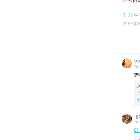
金秀贤
01:26
在
的集体
06:33
双
清白
VV
08:35
微
202
想
12:20
东
展开内
电视剧
指
16:38
《
202
03
等议题