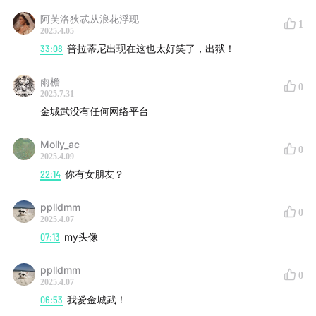
阿芙洛狄忒从浪花浮现
1
2025.4.05
33:08
普拉蒂尼出现在这也太好笑了，出狱！
雨檐
0
2025.7.31
金城武没有任何网络平台
Molly_ac
0
2025.4.09
22:14
你有女朋友？
pplldmm
0
2025.4.07
07:13
my头像
pplldmm
0
2025.4.07
06:53
我爱金城武！