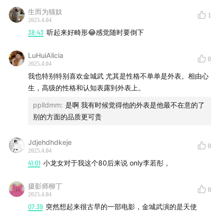
生而为猫奴
1
2025.4.04
38:43
听起来好畸形😂感觉随时要倒下
LuHuiAlicia
0
2025.4.04
我也特别特别喜欢金城武 尤其是性格不单单是外表。相由心
生，高级的性格和认知表露到外表上。
pplldmm
:
是啊 我有时候觉得他的外表是他最不在意的了
别的方面的品质更可贵
Jdjehdhdkeje
0
2025.4.04
41:01
小龙女对于我这个80后来说 only李若彤 。
摄影师柳丁
0
2025.4.04
07:39
突然想起来很古早的一部电影，金城武演的是天使