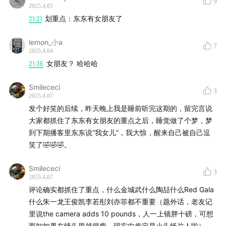
9
2025.4.05
21:21
划重点：东东有女朋友了
lemon_小a
7
2025.4.04
21:36
女朋友？ 哈哈哈
Smilececi
3
2025.4.07
发个好笑的后续，昨天晚上我是睡前听完这期的，留完言说
大家都抓住了东东有女朋友的重点之后，睡觉做了个梦，梦
到下期播客里东东说“我女儿”，我大惊，醒来自己被自己逗
笑了🤣🤣🤣。
Smilececi
3
2025.4.07
评论确实都抓住了重点，什么金城武什么陶喆什么Red Gala
什么朱一龙王俊凯李若彤刘亦菲都不重要（题外话，老友记
里说the camera adds 10 pounds，人一上镜胖十磅，可想
而知如果在镜头里就很瘦，现实中肯定是小头纸片人啦），