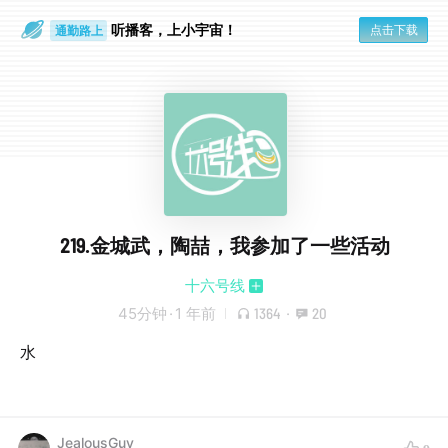
听播客，上小宇宙！
点击下载
通勤路上
眼睛好累
219.金城武，陶喆，我参加了一些活动
十六号线
45分钟
·
1 年前
1364
·
20
水
JealousGuy