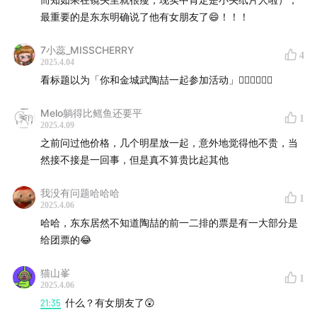
最重要的是东东明确说了他有女朋友了😄！！！
7小蕊_MISSCHERRY
4
2025.4.04
看标题以为「你和金城武陶喆一起参加活动」👍🏻👍🏻👍🏻
Melo躺得比鳐鱼还要平
1
2025.4.09
之前问过他价格，几个明星放一起，意外地觉得他不贵，当
然接不接是一回事，但是真不算贵比起其他
我没有问题哈哈哈
1
2025.4.06
哈哈，东东居然不知道陶喆的前一二排的票是有一大部分是
给团票的😂
猫山峯
1
2025.4.06
21:35
什么？有女朋友了😲