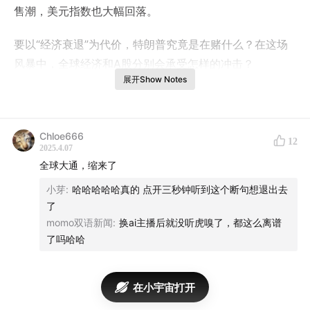
售潮，美元指数也大幅回落。
要以“经济衰退”为代价，特朗普究竟是在赌什么？在这场
风暴中，全球经济和A股分别会承受怎样的冲击？
展开Show Notes
【时间轴】
1:40
“关税豪赌”，除了维护科技霸权，也是为了化债
Chloe666
12
2025.4.07
4:28
美国可能陷入“滞胀”危机，其他经济体面临更严重的
全球大通，缩来了
通缩压力
小芽
:
哈哈哈哈哈真的 点开三秒钟听到这个断句想退出去
了
7:54
全球“贸易战”风险，如何影响A股？
momo双语新闻
:
换ai主播后就没听虎嗅了，都这么离谱
了吗哈哈
在小宇宙打开