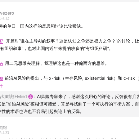
avezero
5.4.12
棒的单口，国内这样的反思和讨论比较稀缺。
17
开篇对“谁在主导AI的叙事？这是认知之争还是权力之争？”的讨论，
“有组织叙事”，也对比国内近年来提的较多的“有组织科研”。
44
用二元思维去理解，我理解这也是一种偏西方的思维。
09
前沿AI风险的提出，与 x-risk（生存风险, existential risk）和 c-ri
, catastrophic risk）有紧密关联，但又有意识地回避了那种“世界末日”
开
和高度争议性。可以说，它在风险语言的光谱中，处于一种“模糊但可接受
智幻时刻FMind
:
AI风险专家来了，感谢这么用心的评论，反馈很有启
。方便作为政策制定的“问题定义”出发点，企业也可以借此展现责任感。
其是“前沿AI风险”模糊但可接受，算是寻找到了一个可执行的平衡方案，
惕的是“谁”来定义“什么”算是前沿AI风险。
中性的术语也许也不容易引起舆论上的反弹。
播
37
“全球AI治理联盟”不确定你是如何定义的。如果你指的是AISI Netwo
ran：AI治理研究者，重点关注科技法和STS领域，拥有财经媒体
知锦
美接近同盟，但欧盟并不算同盟，更像是被英美“渗透”，例如在GPAI Co
5.4.23
业的交叉从业背景，并参加过多个AI Safety治理研究项目。