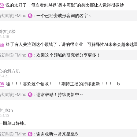
39
说的太好了，每次看到AI界“奥本海默”的类比都让人觉得很微妙
，半成品是我们的时代症候群：人们被迫接受尚未成熟的产品、
智幻时刻FMind
:
一个已经变成形容词的名字～
之共存，并承担代价，进而加强社会结构性的焦虑。
株罗汉松
场迟来的节目介绍，也是一个邀请。我们从一个牧区少年的故事
5.4.10
:55
终于有人关注到这个领域了，讲的很专业，可解释性AI未来会越来越
、商业与哲学的边界，进而分析AI的前沿风险概念为何被提出？为
为科技主流政策讨论的遮蔽？又是谁制造了“未来风险”的想象。
智幻时刻FMind
:
欢迎这个领域的研究者分享更多！
心的斜方肌
5.4.21
:08
哇！！！喜欢这个领域！！！期待主播的持续更新！！！！b
智幻时刻FMind
:
谢谢鼓励！持续更新中～
_lfQh
5.4.15
一期单口好棒。
智幻时刻FMind
:
谢谢收听～常来坐坐☕️