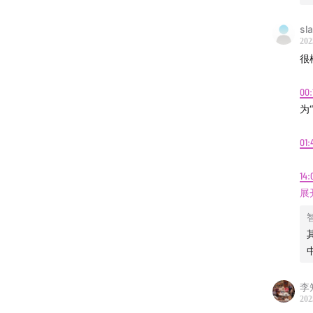
sl
202
很
00:
为
01:
14:
险
展
彩
带
警
本期主
18:
Zhuo
李
英
202
&AI行