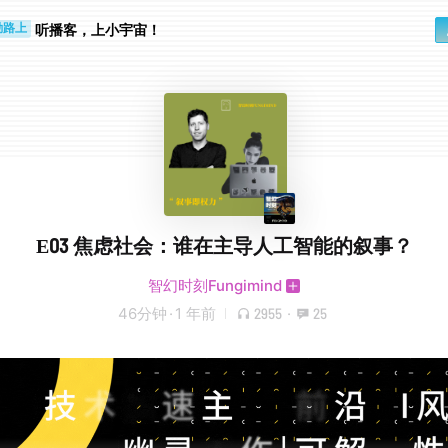
听播客，上小宇宙！
勤路上
睛好累
E03 焦虑社会：谁在主导人工智能的叙事？
智幻时刻Fungimind
46分钟
·
1 年前
2955
·
25