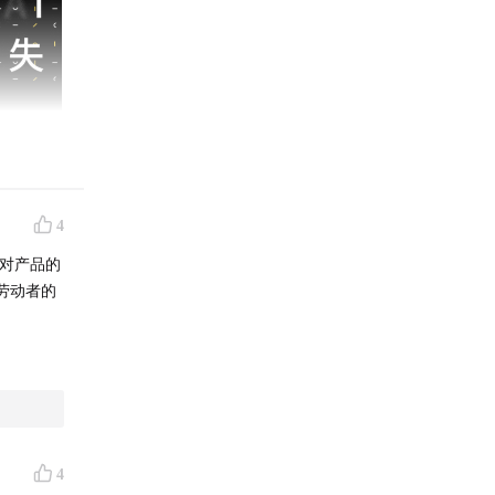
4
业对产品的
劳动者的
HAI）
示，在
智能。巴
AI发展
4