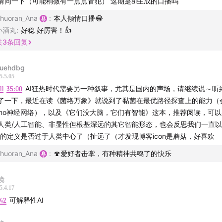
请问一下（可能稍微有一点点冒犯） 这期是ai生成的口播吗
幽灵工作》作者告诉我：什么是创新的基础？
huoran_Ana
:
本人倾情口播😂
术性消失如何将技术塑造成奇迹，如何使人类劳动变得隐形
小酒丸
:
好稳 好厉害！👍
共
3
条回复
沿AI风险的提出：AI实验室们的议程设置
fuehdbg
队报告的惊人发现：AI能力的失控边界
5.5.05
11
35:00
AI狂热时代需要另一种叙事，尤其是国内的声场，请继续说～听
thropic等公司内部红队测试的震撼结果：最新AI模型已在某些
了一下，最近在读《菌络万象》就说到了黏菌在最优路径探查上的能力（
家能力，生物安全测试结果令人不安，暴露出技术发展的失控潜
cho神经网络），以及《它们没大脑，它们有智能》这本，推荐阅读，可
人类/人工智能、非显性但根基深远的其它智能形态，也会反思我们一直以
球AI治理联盟的崩塌
”的定义是否过于人类中心了（扯远了（才发现博客icon是蘑菇，好喜欢
huoran_Ana
:
🍄爱好者击掌，有种精神共鸣了的快乐
布莱切利峰会到巴黎行动峰会，安全一词从标题中消失，美欧英
镜
5.4.17
型竞赛，一个字：卷
:42
可解释性AI
前沿AI风险"如何塑造政策真空？