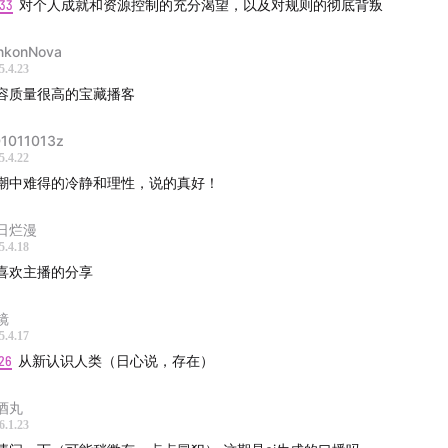
:33
对个人成就和资源控制的充分渴望，以及对规则的彻底背叛
:24
存在风险叙事的真相，不能简单定义为“硅谷叙事”，或“顶尖科学家的
有更复杂的“哲学”背景。
nkonNova
5.4.23
录
25
对科技精英自比奥本海默的道德幻觉的评论，很有意思。AI能力和安
容质量很高的宝藏播客
同一批AI实验室，可能并不是巧合。让我想到了历史上最具颠覆性（热核
个问题的产生：谁在主导AI的叙事？这是认知之争还是权力之争
具建设性（计算机）的人类发明出现在完全相同的时期，也并不是巧合，
1011013z
5.4.22
群人所设计。
图尔的警示：我们的二元思维陷阱
潮中难得的冷静和理性，说的真好！
57
可解释性AI不等于可信AI，前者只是后者的一小部分
日烂漫
术焦虑：登船还是被淹没？
5.4.18
:44
压轴放上全场我最喜欢的一句，“当我们采用他所锚定的术语的同时，
喜欢主播的分享
半成品社会"的来临：AI的新应用为何能在短时间内风靡全球，
我们接受了他背后的世界观和权力机制，这种术语选择也重新塑造了我们
的情况被广泛推广？
。”
镜
5.4.17
场：技术乌托邦背后具体的人：14岁藏族少年的故事
26
从新认识人类（日心说，存在）
支打动我的科技广告：Behind the Mac
酒丸
6.1.23