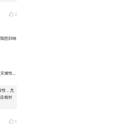
2
让我想归纳
sk（灾难性风
式的悲观色
”的中间
发性，尤
我个人最
而且相对
rk，我理解
和云计算
1
P部分。