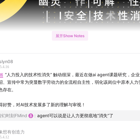
展开Show Notes
slyn08
本期节目主要讨论AI如何被讲述、被理解、被接受，以及被信
5.4.16
仰。
06
“人力投入的技术性消失” 触动很深，最近在做ai agent课题研究，企
绍、宣传中常为突显数字劳动力的全流程自主性，弱化该岗位中原本人力
李飞飞领导的斯坦福大学以人为本人工智能研究所（Stanford 
色存在。
《2025 年人工智能指数报告》，这份长达 456 多页的报告显
得好赞，对AI技术发展多了新的理解与审视！
4年，AI更大程度地融入到了日常生活中。
智幻时刻FMind
:
agent可以说是让人力更彻底地“消失”了
科技政策制定者们不再只是在讨论人工智能，更积极地投资人工
峰会之后，安全不再是AI治理领域最核心的议题。而为了抢夺全球
象想有创造力
5.4.12
优势，各国科技公司也开启了“Beta即推送”的竞赛。