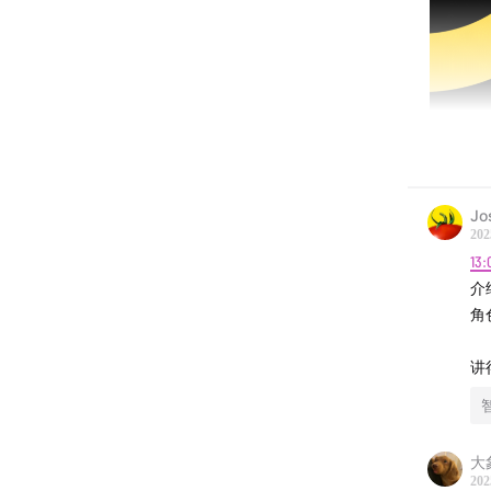
Jo
202
13:
介
这两天，
角
发布了
讲
202
全球的
黎行动
大
202
的先发