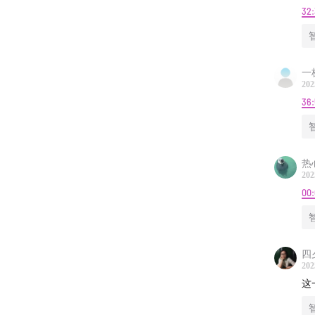
32:
可以说
务，与
一
这是一
202
36
越政策
全”成
热
202
00
四夕
202
这