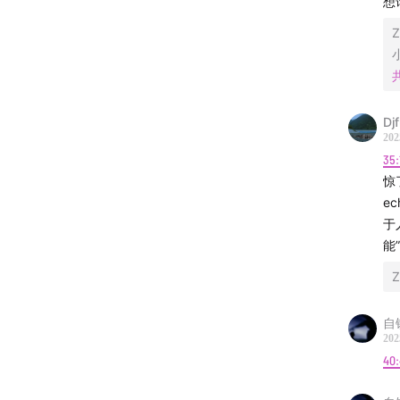
想
10:46
《
Z
12:44
技
14:09
前
Dj
17:05
红
202
35:
揭秘An
惊
人类专
e
于
18:37
全
能
Z
从英国
裂。
自
202
20:00
模
40
21:29
"