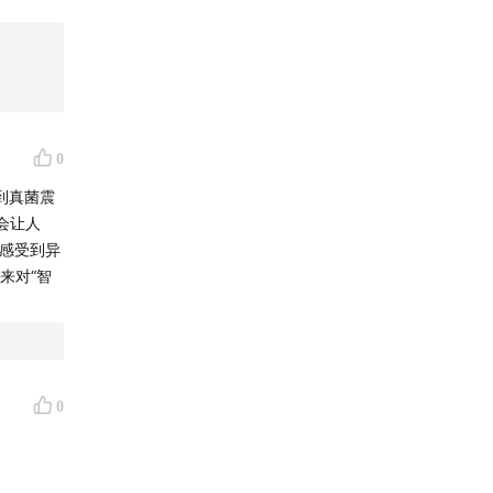
0
到真菌震
领域超越
会让人
力。
以感受到异
来对“智
同盟破
0