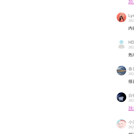
30
26
📘
意
Ly
202
内容目
31:
内
在
00:17
一
最
HD
202
一
01:07
拉
热
39:
春
03:09
技
202
22
很
04:26
"
着
不成熟
架
自
202
05:45
入
39:
09:28
一
小
202