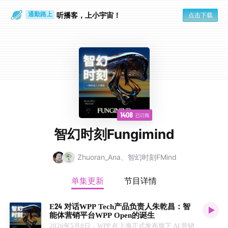
散步时
通勤路上
听播客，上小宇宙！
点击下载
1408
已订阅
智幻时刻Fungimind
Zhuoran_Ana、智幻时刻FMind
单集更新
节目详情
E24 对话WPP Tech产品负责人朱乾昌：智
能体营销平台WPP Open的诞生
2026年5月8日，WPP 在上海正式发布旗下 AI 营销