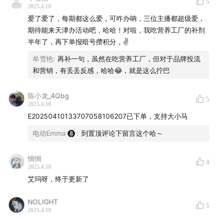
5
2025.4.10
爱了爱了，每期都这么爱，可咋办呐，三位主播都超级爱，
期待能来天津办活动吧，哈哈！对啦，我吃营养工厂的补剂
半年了，再下单报暗号攒积分，✌️
牟雪艳
:
再补一句，虽然在吃营养工厂，但对于品牌投流
和营销，有丢丢反感，哈哈😂，就是这么拧巴
陈小龙_4Qbg
5
2025.4.10
E20250410133707058106207已下单，支持大小马
电动Emma
:
到置顶评论下留言这个哈～
惆惆
4
2025.4.18
艾玛呀，终于更新了
NOLIGHT
5
2025.4.10