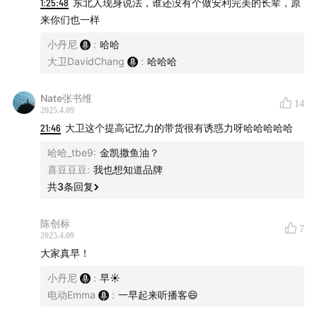
1:25:48
东北人现身说法，谁还没有个做安利完美的长辈，原
示，让大家用得安心！
来你们也一样
小丹尼
:
哈哈
产品包括：
大卫DavidChang
:
哈哈哈
过了 25 岁、低能量、易疲惫
——首推稳居营养工厂
Nate张书维
14
「销冠」的
NMN NAD+
，从细胞根源延缓衰老，充沛
2025.4.09
精力，对提高睡眠质量、改善发肤甲尤其明显
21:46
大卫这个提高记忆力的带货很有诱惑力呀哈哈哈哈哈
长期吃外卖、压力大、饮食高油高糖
——IFOS 五星认
哈哈_tbe9
:
金凯撒鱼油？
证、95% 高纯度深海
鱼油，
帮助抗炎、支持心脑血管健
喜豆豆豆
:
我也想知道品牌
康
共
3
条回复
久坐不动、腹部脂肪堆积、代谢缓慢
——新一代益生菌
陈创标
“
AKK 瘦子菌
”帮你轻松管理
7
2025.4.09
选购更多补剂——参考小程序首页“
健康需求
”板块，还
大家真早！
有
减脂、抗衰、皮肤、睡眠
等多种分类，都有对应的补
小丹尼
:
早☀️
剂搭配。
电动Emma
:
一早起来听播客😄
如何购买？