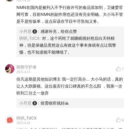
2025.4.20
NMN在国内是被列入不予行政许可的食品添加剂，卫健委官
网可查，目前NMN的副作用也还没有完全明确。大小马不管
是不是恰饭单，这点应该在节目中尽告知义务。
小丹尼
:
感谢补充，给你点赞
哄哄_TdCX
:
对，这个药吃了就睡眠很好然后白天特精
感谢只在微信小程序能买到的新朋友「营养工厂
神，但是保健品竟然这么有效这个事本身就有点让我警
UndoAge」对本期节目的支持！
惕，也不知道能不能继续了。
营养工厂——全球高品质营养补剂工厂价的平台，致力于
萌熊守护者
为大家提供高品质、工厂价的营养补剂。
7
2025.4.13
但凡这期是其他知识博主 我一定打高分… 大小马的话，真的
定价透明，品质保障
让人大跌眼镜。这位嘉宾行业口碑真的不怎么阳 ，我第一次
听到三分之一放弃
营养工厂绝大多数产品价格都在两位数（一个月的量），
小丹尼
:
按需收听就好🙏
比如鱼油、辅酶 Q10，风靡欧美的天价抗衰成分
NMN（提升 NAD+），居然能打到一个月 75 元！让有需
哄哄_TdCX
求的朋友轻松实现补剂自由。不仅性价比超高，他们还敢
6
2025.4.10
直接把成本写出来，产品检测报告也会在小程序里公开展