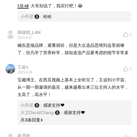
1:13:48
大哥别说了，我买行吧！😂
小丹尼
:
哈哈
嘚啵嘚_L4N
5
2025.4.11
确实是做品牌，避重就轻，但是大众选品思维到这里就够
了，但凡学了营养科学，就知道选产品要考虑的细节非常多
王超v
7
2025.4.10
宝藏博主。在西瓜视频上基本上全听完了，又追到小宇宙。
从一期一期邀请的嘉宾，越来越看出来三位主持人的水平，
太高了，高水平！
小丹尼
:
感谢支持❤️
大卫DavidChang
:
感谢支持❤️
共
3
条回复
牟雪艳