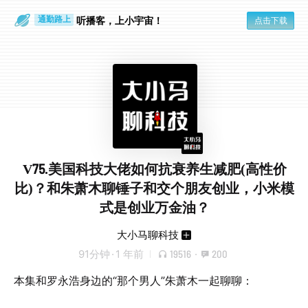
听播客，上小宇宙！
点击下载
通勤路上
眼睛好累
V75.美国科技大佬如何抗衰养生减肥(高性价
比)？和朱萧木聊锤子和交个朋友创业，小米模
式是创业万金油？
大小马聊科技
91分钟
·
1 年前
19516
·
200
本集和罗永浩身边的“那个男人”朱萧木一起聊聊：