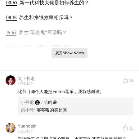
00:57
新一代科技大佬是如何养生的？
08:15
养生和挣钱效率相斥吗？
14:57
养生“吸血鬼”靠谱吗？
22:14
人类几岁开始走下坡路？
展开Show Notes
31:05
大佬养生最重视的一件事？
41:16
从罗永浩身上学到了什么？
太上长老
24
2025.4.10
51:58
交个朋友直播间成功秘诀是啥？
此节目哪个人能把Emma逗乐，我就感谢谁。
小丹尼
:
哈哈😁
64:20
营养工厂为啥便宜？“总成本领先”是如何做到的？
梁小時
:
喀喀喀的笑起来
81:48
保健品的骗局有哪些？
Yuancain
15
2025.4.10
嘉宾：
朱萧木
，锤子科技001号员工、交个朋友直播间罗
最近听了好几期投流的节目，小宇宙的基群就是目标用户，