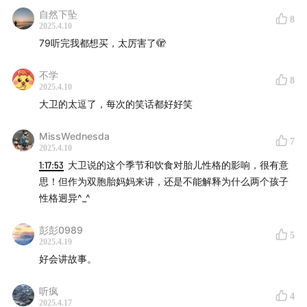
自然下坠
8
2025.4.10
点击进入➡️
营养工厂微信小程序
，享受新人专属优惠！
79听完我都想买，太厉害了🫣
🌍海外的朋友也可以购买哦，限时全球包邮，小程序首
页就有【海外下单】按钮
不学
8
2025.4.10
下单记得备注暗号“大小马聊科技”，获取双倍积分，积
大卫的太逗了，每次的笑话都好好笑
分可以兑换优惠券和周边产品（防蓝光眼镜、补剂盒、
吨吨杯等等）
MissWednesda
7
🎁别忘了参加互动抽奖活动！评论区发送你的
订单号
，
2025.4.10
1:17:53
大卫说的这个季节和饮食对胎儿性格的影响，很有意
我们会抽取两位幸运听友
免单任意产品一瓶
！下单的朋
思！但作为双胞胎妈妈来讲，还是不能解释为什么两个孩子
友们记得来多多互动！
性格迥异^_^
彭彭0989
5
2025.4.19
好会讲故事。
听疯
4
2025.4.17