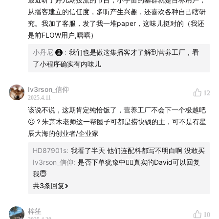
永浩搭档、营养工厂创始人。
从播客建立的信任度，多听产生兴趣，还喜欢各种自己瞎研
究。我加了客服，发了我一堆paper，这味儿挺对的（我还
是前FLOW用户,嘻嘻）
小丹尼
:
我们也是做这集播客才了解到营养工厂，看
了小程序确实有内味儿
Iv3rson_信仰
12
2025.4.11
该说不说，这期肯定纯恰饭了，营养工厂不会下一个极越吧
🙃？朱萧木老师这一帮圈子可都是捞快钱的主，可不是有星
辰大海的创业者/企业家
HD87901s
:
我看了半天 他们连配料都写不明白啊 没敢买
Iv3rson_信仰
:
是否下单犹豫中🙂‍↕️真实的David可以回复
我😇
共
3
条回复
梓笙
10