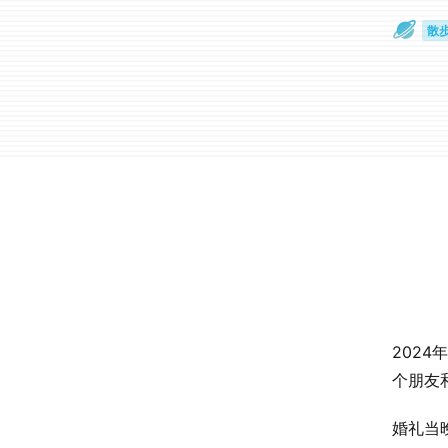
散
通
202
个朋友
婚礼当