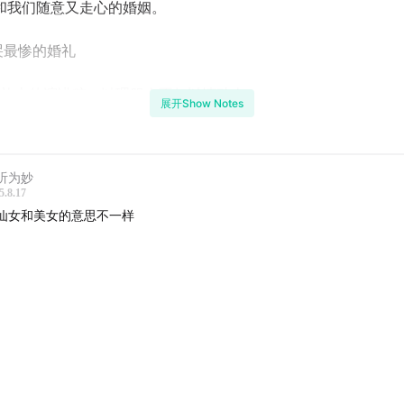
和我们随意又走心的婚姻。
最惨的婚礼
礼上的演讲稿，以理服人不如以情动人
展开Show Notes
什么结婚这么多年，忽然想到办婚礼
听为妙
：做女生想做的事
5.8.17
仙女和美女的意思不一样
生版：放下对完美的执着，反而获得快乐
型的临海教堂，生锈的门把手，迷你的婚礼，还好冷气足够
婚礼的策划，赶不上变化，婚礼前夜寻找歌曲 mp3
礼最高潮，一头撞在玻璃上的儿子
大的疏忽，忘了和司仪提前沟通，省略套话