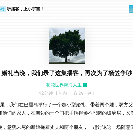
听播客，上小宇宙！
步时
勤路上
婚礼当晚，我们录了这集播客，再次为了杨笠争吵
花花世界海海人生
42分钟
·
1 年前
24
·
1
4年尾，我们在巴厘岛举行了一个超小型婚礼。带着两个娃，双方
和他们的家人，在海边的一个门把手锈得惨不忍睹的玻璃房，又
晚，意犹未尽的新娘拖着丈夫和两个朋友，一起讨论这一场随意