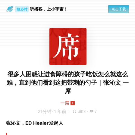
听播客，上小宇宙！
点击下载
散步时
通勤路上
很多人困惑让进食障碍的孩子吃饭怎么就这么
难，直到他们看到这把带刺的勺子｜张沁文 一
席
一席
21分钟
·
1 年前
3618
·
7
张沁文，ED Healer发起人