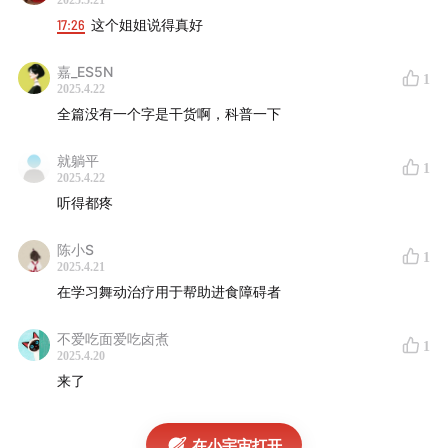
2025.5.21
17:26
这个姐姐说得真好
嘉_ES5N
张沁文是ED Healer的发起人，也是一位曾与进食障碍交
1
2025.4.22
手六年的患者。
全篇没有一个字是干货啊，科普一下
进食障碍，是精神科死亡率最高的疾病，并非简单的挑食
就躺平
1
或偏食，而是一组严重的心理和生理疾病，主要包括神经
2025.4.22
听得都疼
性厌食症、神经性贪食症和暴食障碍等。
陈小S
在康复的过程中，张沁文发现互联网上还有很多同样饱受
1
2025.4.21
进食障碍折磨的女生。ED Healer由此而生，组织不只是
在学习舞动治疗用于帮助进食障碍者
张沁文和同伴们抱团取暖的渠道，也承担着向外界科普进
食障碍的职责，与高校、学者合作，希望帮助进食障碍患
不爱吃面爱吃卤煮
1
2025.4.20
者找到更有效的治疗方法和干预措施。
来了
传统的科普方式之外，张沁文和同伴们发现艺术更能触及
人心。2024年7月，上海市精神卫生中心的600号画廊举
在小宇宙打开