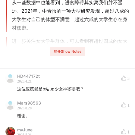
从一些数据中也能看到，进食障碍其实离我们并不遥
远。2021年，中青报的一项大型研究发现，超过八成的
大学生对自己的体型不满意，超过六成的大学生存在身
材焦虑。
进一步关注女大学生群体，可以看到有超过四成的女大
学生出现过限制性的进食行为，也就是日常生活中的节
展开Show Notes
食行为。这些数据表明，我们对自己的身材要求往往比
医学标准更为苛刻。
HD447172t
3
2025.4.21
这位应该就是b站up少女神婆婆吧？
Mars98563
1
2025.8.28
谢谢。
myJune
1