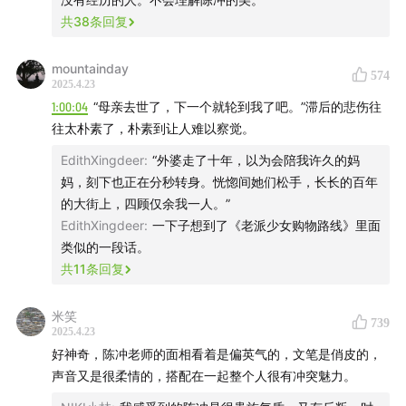
共
38
条回复
mountainday
574
2025.4.23
1:00:04
“母亲去世了，下一个就轮到我了吧。”滞后的悲伤往
往太朴素了，朴素到让人难以察觉。
EdithXingdeer
:
“外婆走了十年，以为会陪我许久的妈
演员陈冲身着GIADA Andi风衣
妈，刻下也正在分秒转身。恍惚间她们松手，长长的百年
的大街上，四顾仅余我一人。”
【本期节目介绍】
EdithXingdeer
:
一下子想到了《老派少女购物路线》里面
类似的一段话。
岩中花述第七季第五期节目，鲁豫与儿时在相片中看到的
共
11
条回复
明星陈冲再度相逢。
米笑
739
陈冲说，她这一生都被「爱与失去」所牵引。
2025.4.23
好神奇，陈冲老师的面相看着是偏英气的，文笔是俏皮的，
20岁赴美留学，想要拓宽人生的疆域，然而命运仍带领她
声音又是很柔情的，搭配在一起整个人很有冲突魅力。
进入「表演」，彼时的好莱坞正描摹着幻想中的东方，却