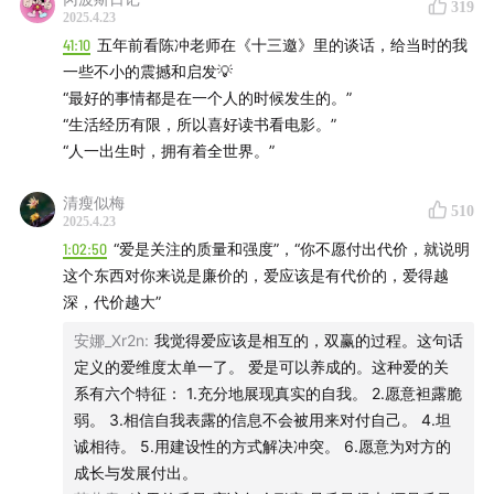
319
2025.4.23
41:10
五年前看陈冲老师在《十三邀》里的谈话，给当时的我
一些不小的震撼和启发💡
“最好的事情都是在一个人的时候发生的。”
“生活经历有限，所以喜好读书看电影。”
“人一出生时，拥有着全世界。”
清瘦似梅
510
2025.4.23
1:02:50
“爱是关注的质量和强度”，“你不愿付出代价，就说明
这个东西对你来说是廉价的，爱应该是有代价的，爱得越
深，代价越大”
安娜_Xr2n
:
我觉得爱应该是相互的，双赢的过程。这句话
定义的爱维度太单一了。 爱是可以养成的。这种爱的关
系有六个特征： 1.充分地展现真实的自我。 2.愿意袒露脆
弱。 3.相信自我表露的信息不会被用来对付自己。 4.坦
诚相待。 5.用建设性的方式解决冲突。 6.愿意为对方的
成长与发展付出。