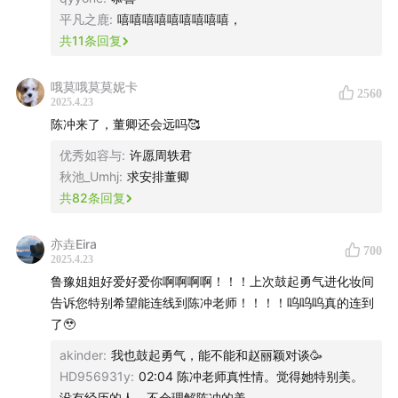
平凡之鹿
:
嘻嘻嘻嘻嘻嘻嘻嘻嘻，
陈鲁豫，媒体人、主持人
共
11
条回复
哦莫哦莫莫妮卡
2560
2025.4.23
陈冲来了，董卿还会远吗🥰
优秀如容与
:
许愿周轶君
秋池_Umhj
:
求安排董卿
共
82
条回复
亦垚Eira
700
2025.4.23
鲁豫姐姐好爱好爱你啊啊啊啊！！！上次鼓起勇气进化妆间
告诉您特别希望能连线到陈冲老师！！！！呜呜呜真的连到
了🥹
akinder
:
我也鼓起勇气，能不能和赵丽颖对谈🥳
HD956931y
:
02:04 陈冲老师真性情。觉得她特别美。
没有经历的人。不会理解陈冲的美。