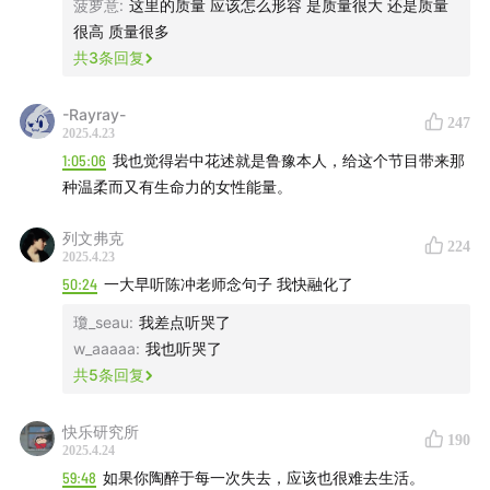
菠萝意
:
这里的质量 应该怎么形容 是质量很大 还是质量
很高 质量很多
共
3
条回复
-Rayray-
247
2025.4.23
1:05:06
我也觉得岩中花述就是鲁豫本人，给这个节目带来那
种温柔而又有生命力的女性能量。
列文弗克
224
2025.4.23
【内容提要】
50:24
一大早听陈冲老师念句子 我快融化了
引子 写作的决心
瓊_seau
:
我差点听哭了
w_aaaaa
:
我也听哭了
04:25
离家赴美后的思念，让爱与失去成为人生的母题
共
5
条回复
06:21
写作是对抗遗忘的方式，也是与过往相连的过程
快乐研究所
190
2025.4.24
07:58
创作也许需要孤独，但写作撇除了独处时的痛苦
59:48
如果你陶醉于每一次失去，应该也很难去生活。