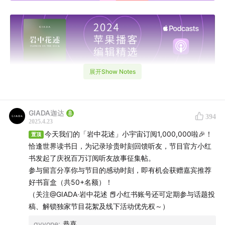
展开Show Notes
GIADA迦达
394
2025.4.23
今天我们的「岩中花述」小宇宙订阅1,000,000啦🎉！
置顶
恰逢世界读书日，为记录珍贵时刻回馈听友，节目官方小红
书发起了庆祝百万订阅听友故事征集帖。
参与留言分享你与节目的感动时刻，即有机会获赠嘉宾推荐
– 本节目由GIADA出品，JustPod制作发行 –
好书盲盒（共50+名额）！
（关注@GIADA·岩中花述 📕小红书账号还可定期参与话题投
【本期嘉宾】
稿、解锁独家节目花絮及线下活动优先权～）
陈冲，演员、导演、作家
qyyone
:
恭喜