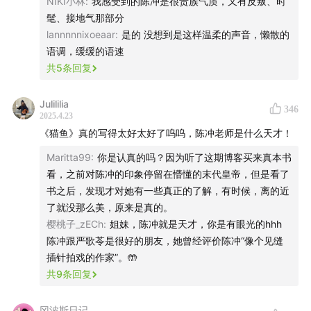
NIKI小林
:
我感受到的陈冲是很贵族气质，又有反叛、时
无法给华裔演员提供合适的位置，直到偶遇《末代皇
髦、接地气那部分
帝》，但「婉容」并不常有。
lannnnnixoeaar
:
是的 没想到是这样温柔的声音，懒散的
语调，缓缓的语速
只因对「现场」的偏爱，她站在了监视器后，将她对
共
5
条回复
「爱」的理解抒发在自己执导的电影中。《纽约的秋天》
Julililia
里的爱是唯美、甚至甜腻的，《世间有她》中的爱是破
346
2025.4.23
碎、但也坚固的，如今的她认为，爱是关注的质量，其中
《猫鱼》真的写得太好太好了呜呜，陈冲老师是什么天才！
包含着一次次残忍的选择与诀别。
Maritta99
:
你是认真的吗？因为听了这期博客买来真本书
看，之前对陈冲的印象停留在懵懂的末代皇帝，但是看了
她醉心阅读，在伍尔夫的意识流中体验感官的凋零与聚
书之后，发现才对她有一些真正的了解，有时候，离的近
合，在格吕克轻盈的诗句里承担哲思的深刻与浓烈。文字
了就没那么美，原来是真的。
最能表达「爱与失去」的重量，她便用《猫鱼》保存所有
樱桃子_zECh
:
姐妹，陈冲就是天才，你是有眼光的hhh
的丧失、也留住了曾经的乐园。
陈冲跟严歌苓是很好的朋友，她曾经评价陈冲“像个见缝
插针拍戏的作家”。🤲
深知死亡是平常事，于是她决定更用力地活，享受甜、品
共
9
条回复
尝苦，将拥抱和亲吻全数用尽。
冈波斯日记