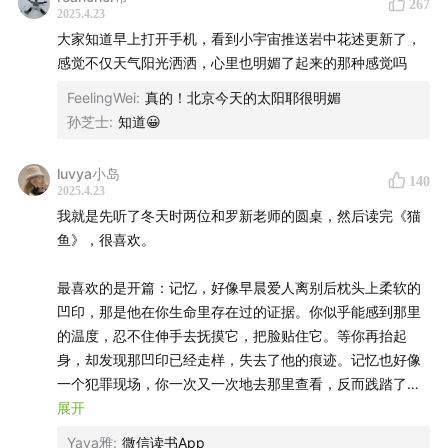
267
though I didn't show anyone my work.
2025.4.23
32:50
改编覃慧兰的故事，被她「灰姑娘」般的人生吸引
大家知道早上打开手机，看到小宇宙推送岩中花述更新了，
I went for long walks by myself,
感觉不仅天气阳光洒洒，心里也明媚了起来的那种感觉吗
34:35
容颜老去、接近尽头，人会发现另一种对生活的激
along the river or through the parks.
情
FeelingWei
:
真的！北京今天的太阳耶很明媚
I watched the seasons change,
孙芝士
:
知道😀
and I realized that life goes on.
36:33
在镜头前裸露身体，与裸露灵魂一样，都是不易的
I thought I would never love again,
luvya小岛
140
Part 2 虔诚的读者
2025.4.23
but then I met someone.
我就是先听了冬天时两位和罗新老师的圆桌，然后读完《猫
It wasn't like before,
40:55
读伍尔夫，让我意识到「语言的确是思想的先驱」
鱼》，很喜欢。
but it was still good.
42:17
被意识流的世界捕获，重新发现思想与生活的关系
最喜欢的是开篇：记忆，好像早晨爱人离别后枕头上柔软的
I don't know if I'll ever be completely happy,
凹印，那是他在你生命里存在过的证据。你似乎能感到那里
but I'm no longer completely sad.
45:32
最纯粹的文学作品，无法被转译为电影或其他媒介
的温度，忍不住伸手去抚摸它，把脸贴住它。等你再抬起
And that's something, I guess.
身，却发现那凹印已经走样，失去了他的痕迹。记忆也好像
46:31
《海浪》创造了「太阳」的缺席与「行星」的呓语
一个犯罪现场，你一次又一次地去那里查看，反而践踏了那
些手印足迹，丢失了真相。我们的头脑总是不停地把记忆里
展开
49:06
路易斯·格吕克的诗，做到了语言与思想的绝对统一
的碎片逻辑化、合理化、美化或丑化，而且每一次造访，都
Yaya雅
:
微信读书App