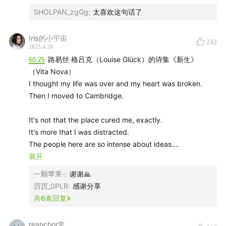
SHOLPAN_zgGg
:
太喜欢这句话了
08:43
记忆是画面的碎片，能强烈地勾连起一整段故事
Iris的小宇宙
Part 1 好莱坞往事
242
2025.4.26
50:25
路易丝·格吕克（Louise Glück）的诗集《新生》
10:13
上世纪的好莱坞，对「东方叙事」有种幻想与误用
（Vita Nova）
I thought my life was over and my heart was broken.
13:01
华裔角色的处境窄小而无意义，直到《末代皇帝》
Then I moved to Cambridge.
15:01
「婉容」未得奖有时代因素，但创作过程高于奖项
It's not that the place cured me, exactly.
It's more that I was distracted.
20:57
能用精准的动词指导表演的导演，是最好的导演
The people here are so intense about ideas.
And the light, at certain times of day,
展开
24:22
人生远比电影重要，出国的选择更多基于开阔人生
is really beautiful.
一颗苹果-
:
谢谢🙏
厉厉_0PLR
:
感谢分享
26:21
还未遇到任何一个角色，能够将自己「燃烧殆尽」
I started to read again,
共
6
条回复
and I found I could still enjoy books.
29:39
成为导演，比起意欲为之，反倒更像一种本能进入
I even began to write a little,
reanchor常