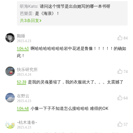
听海Kato
:
请问这个情节是出自她写的哪一本书呀
– 嘉宾推荐的作品 –
芭樂蛋
:
是《海浪》！
共
3
条回复
《海浪》（
The Waves
），弗吉尼亚·伍尔夫（Virginia
Woolf）著
颗睡
84
2025.4.23
Vita Nova，
Louise Glück，Harpercollins，2001-3
1:04:43
啊哈哈哈哈哈哈哈岩中花述是鲁豫！！！！！的确如
此！
《烈爱》（
Furious love
），萨姆·卡什纳（Sam
Kashner）/南希·勋伯格（Nancy Schoenberger）著，檀
快乐研究所
74
2025.4.24
秋文译，世界图书出版公司|后浪，2012-9
52:39
是我的灵魂萎缩了，我的衣服就大了。。。太震撼了
– 节目中提及的作品与人物 –
在野云
64
2025.4.23
《本色陈冲》，严歌苓著，春风文艺出版社，1998-10
1:04:48
小豫一下子不知道怎么接哈哈哈 难得的OK
《变形记》（
Die Verwandlung
），弗兰茨·卡夫卡
-枯木逢春-
57
（Franz Kafka）著
2025.4.23