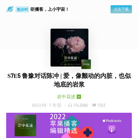
听播客，上小宇宙！
点击下载
散步时
通勤路上
S7E5 鲁豫对话陈冲 | 爱，像颤动的内脏，也似
地底的岩浆
岩中花述
66分钟
·
1 年前
1743886
·
1703