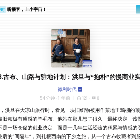
步时
勤路上
听播客，上小宇宙！
18.古布、山路与驻地计划：洪旦与“抱朴”的慢商业
微利时代
54分钟
·
1 年前
121
·
0
0年，洪旦在大凉山旅行时，看见一块旧织物被用作菜地里鸡棚的
破旧却极有质感的羊毛布。他站在那儿想了很久，最终决定：该
不是一场仓促的创业决定，而是十几年生活经验的积累与情感的
业后的“间隔年”，到扎根西南的下乡之旅，从一个古布收藏者到