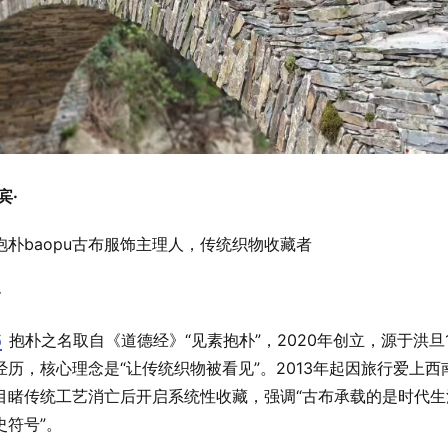
宾·
抱朴baopu古布服饰主理人，传统织物收藏者
·
5
抱朴之名取自《道德经》“见素抱朴”，2020年创立，源于洪旦
经历，核心理念是“让传统织物被看见”。2013年起因旅行爱上西
目睹传统工艺消亡后开启系统性收藏，强调“古布承载的是时代生
史符号”。