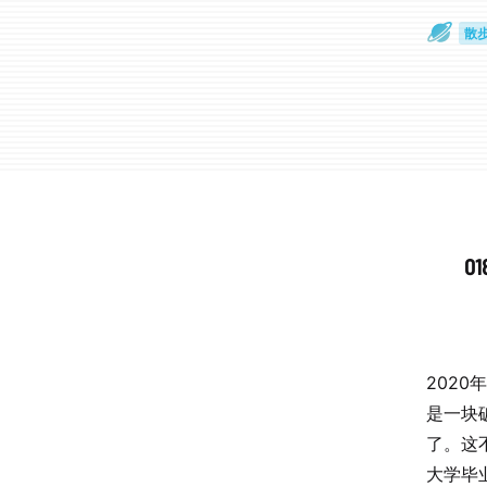
散
通
0
202
是一块
了。这
大学毕