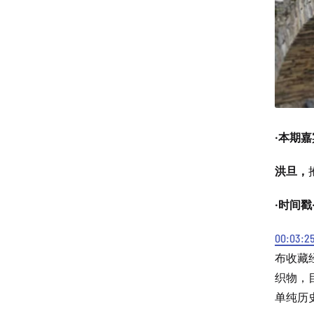
·本期嘉
洪旦，
·时间戳
00:03:2
布收藏
织物，
单纯历