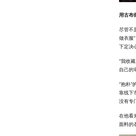
用古布
尽管不
做衣服
下定决
“我收
自己的
“抱朴
靠线下
没有专
在他看
面料的