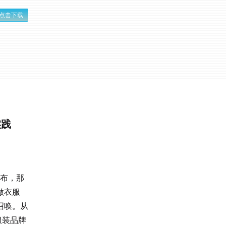
点击下载
实践
顶布，那
做衣服
召唤。从
服装品牌