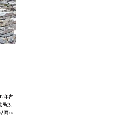
12年古
南民族
活而非