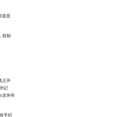
前提是
，鼓励
真正开
的记
白这块布
块手织