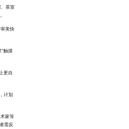
宿、茶室
牌。
特审美快
“触摸
美上更自
，计划
艺术家等
者需反