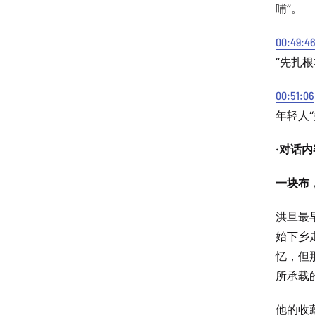
哺”。
00:49:4
“先扎
00:51:06
年轻人
·对话内
一块布
洪旦最
始下乡
忆，但
所承载
他的收