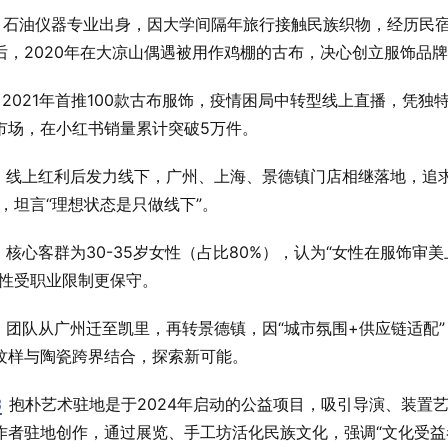
石油仪器专业出身，因大学间隔年旅行接触民族织物，经历民
后，2020年在大凉山偶遇被用作鸡棚的古布，决心创立服饰品
2021年首推100款古布服饰，疫情困局中转型线上直播，凭独
市场，在小红书销量累计突破5万件。
线上红利后发力线下，广州、上海、景德镇门店相继落地，追求
”，坦言“理想状态是只做线下”。
核心客群为30-35岁女性（占比80%），认为“女性在服饰审
男性受职业限制更保守。
团队从广州迁至凯里，再转景德镇，因“城市氛围+供应链适配”
纹样与陶瓷跨界结合，探索新可能。
8
抱朴艺术驻地是于2024年启动的公益项目，吸引导演、装置
作者驻地创作，通过展览、手工坊活化民族文化，强调“文化受益