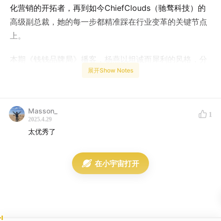
化营销的开拓者，再到如今ChiefClouds（驰骛科技）的
高级副总裁，她的每一步都精准踩在行业变革的关键节点
上。
本期《钱钱品牌局》播客，杨燕以坦诚而犀利的风格，分
展开Show Notes
享了她从甲方到乙方的转型心路、“双视角驱动”数字化转
型思考以及对行业的深刻洞察，为品牌人、营销人及数字
化转型从业者提供启发。
Masson_
1
2025.4.29
太优秀了
在小宇宙打开