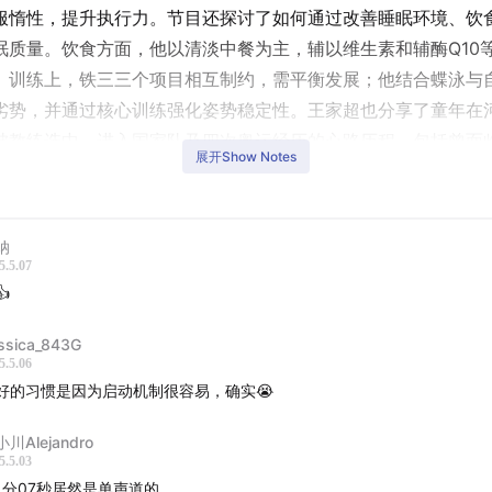
服惰性，提升执行力。节目还探讨了如何通过改善睡眠环境、饮
眠质量。饮食方面，他以清淡中餐为主，辅以维生素和辅酶Q10
。训练上，铁三三个项目相互制约，需平衡发展；他结合蝶泳与
劣势，并通过核心训练强化姿势稳定性。王家超也分享了童年在
被教练选中、进入国家队及四次奥运经历的心路历程，包括曾面
展开Show Notes
最终夺金的平静。他的故事展现了坚定目标、自律实践与持续挑
纳
家超老师分享了他如何通过自律与冥想提升执行力，并讲述挑战
5.5.07
感。
👍
家超探讨了人生哲学与偶像的影响，受曾国藩启发，用写日记来
ssica_843G
5.5.06
待失败。他认为机制比意志更关键，通过提前准备可克服惰性，
好的习惯是因为启动机制很容易，确实😭
川Alejandro
讨论如何降低行动门槛，让好习惯易于坚持、坏习惯难以启动。
5.5.03
与任务的工具，认为冥想有助于多任务状态下的专注力管理。
1分07秒居然是单声道的