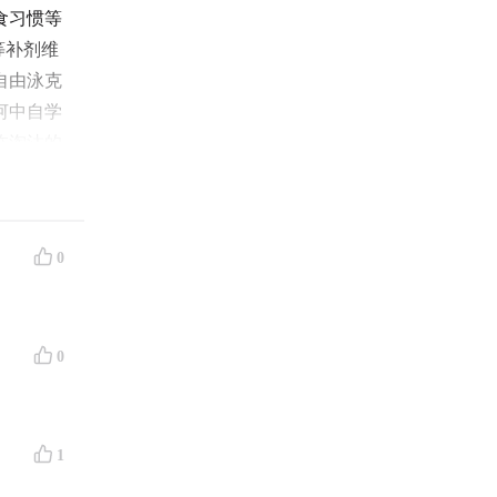
食习惯等
等补剂维
自由泳克
河中自学
临淘汰的
战自我的
自我带来
0
管理生
0
实现高效
分享了记
1