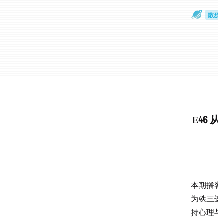
散
通
E46
本期播
为铁三
持心理