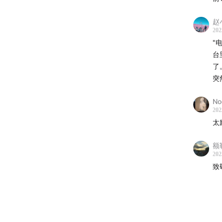
38:47
赵小
202
建议晚
"
台
56:59
了
训练、
突
「嘉宾
No
202
王家超
太
游泳队
额
泳生涯
202
项运动
致
亚锦赛
「主播