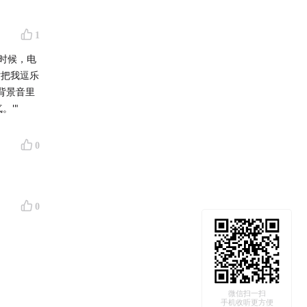
食方面，
1
与恢复。
时候，电
话把我逗乐
，分享了
背景音里
育发展。
。'"
0
南省残疾
年的游
战铁人三
0
军，4次
微信扫一扫
手机收听更方便