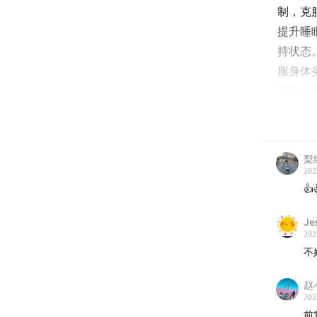
制，克
提升睡
持状态
服身体
游泳、
低谷与
力量。
梨
02:51
202
的成就
👍
20:44
Je
202
活、看
不
生活。
赵小
32:23
202
录想法
前