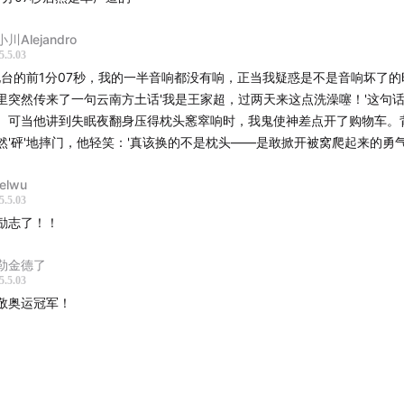
家超分享了提升睡眠质量的方式，包括环境调节与睡前习惯。饮
川Alejandro
5.5.03
餐清淡、生酮饮食慎用，并补充多种维生素与营养素以支持训练
电台的前1分07秒，我的一半音响都没有响，正当我疑惑是不是音响坏了的
里突然传来了一句云南方土话'我是王家超，过两天来这点洗澡噻！'这句
王家超讲述了自己从残疾游泳运动员到铁人三项选手的转变过程
。可当他讲到失眠夜翻身压得枕头窸窣响时，我鬼使神差点开了购物车。
比赛及备赛经验。他希望用自身经历激励更多人，推动残疾人体
然'砰'地摔门，他轻笑：'真该换的不是枕头——是敢掀开被窝爬起来的勇气
」
elwu
5.5.03
，1991年9月出生于云南，5岁时因电击失去左臂，10岁进⼊云
励志了！！
，13岁⼊选国家集训队，4次残奥会1金4银1铜获得者；在其十四
勒金德了
里，共收获金牌70枚，银牌36枚，铜牌14枚；2015年退役后转
5.5.03
；2019年全国⾃强模范；2015年转项铁⼈三项；获3次世界杯冠
敬奥运冠军！
冠军；中国残奥会铁人三项第一人；国际残疾人运动健将。
」