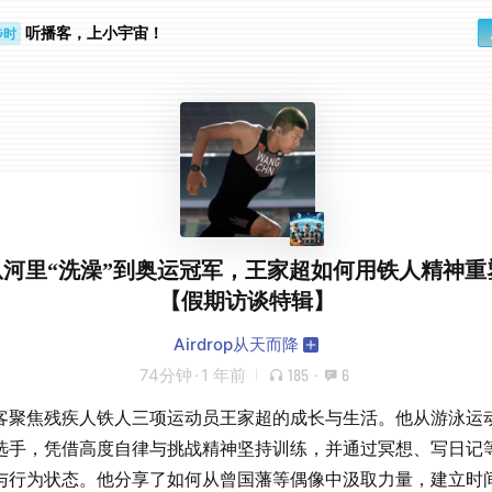
听播客，上小宇宙！
步时
勤路上
 从河里“洗澡”到奥运冠军，王家超如何用铁人精神
【假期访谈特辑】
Airdrop从天而降
74分钟
·
1 年前
185
·
6
客聚焦残疾人铁人三项运动员王家超的成长与生活。他从游泳运
选手，凭借高度自律与挑战精神坚持训练，并通过冥想、写日记
与行为状态。他分享了如何从曾国藩等偶像中汲取力量，建立时