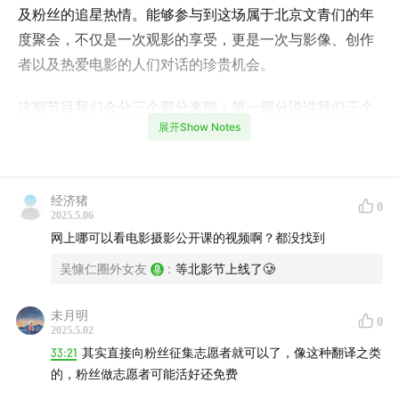
及粉丝的追星热情。能够参与到这场属于北京文青们的年
度聚会，不仅是一次观影的享受，更是一次与影像、创作
者以及热爱电影的人们对话的珍贵机会。
这期节目我们会分三个部分来聊：第一部分说说我们三个
展开Show Notes
人参加的活动，基本囊括了这次北影节的热门项目；第二
部分聊聊我们各自看的电影，分享一些观影体验和吐槽；
最后一部分则是我们的整体感受，还有一点点不吐不快的
经济猪
小建议。
0
2025.5.06
网上哪可以看电影摄影公开课的视频啊？都没找到
▼聊天的人
吴慷仁圈外女友
:
等北影节上线了🥲
雨烨，北影节凑热闹专业户
喵喵，北影节资深观众、北影节媒体小学生
未月明
0
sitii，北影节第一马丽影迷
2025.5.02
33:21
其实直接向粉丝征集志愿者就可以了，像这种翻译之类
▼主要内容
的，粉丝做志愿者可能活好还免费
第一部分：活动