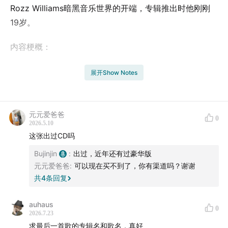
Rozz Williams暗黑音乐世界的开端，专辑推出时他刚刚
19岁。
内容梗概：
1. 我买过的一盘音质最差的卡口磁带
展开Show Notes
2. Halloween那天在波特兰观看Gitane Demone演出
元元爱爸爸
0
3. 关于Rozz Williams官网传记的中文翻译
2026.5.10
这张出过CD吗
4. Rikk Agnew对于这张专辑的贡献
Bujinjin
:
出过，近年还有过豪华版
元元爱爸爸
:
可以现在买不到了，你有渠道吗？谢谢
5. Rozz Williams独特的旋律感和阴柔气质
共
4
条回复
6. Rozz Williams的分支音乐计划
auhaus
0
2026.7.23
7. Flowers(
Dream Home Heartache
, 1995)
求最后一首歌的专辑名和歌名，真好