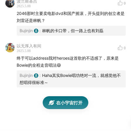
波兰斯基吕
0
2025.5.08
2046那时主要卖电影dvd和国产摇滚，开头提到的创立者是
刘雷还是林帆？
Bujinjin
:
林帆的卡口带，但一路上也有刘磊
以无厚入有间
0
2025.5.08
终于可以address我对heroes这首歌的不适感了，原来是
Bowie的全程走音唱法😄
Bujinjin
:
Haha其实Bowie唱功绝对一流，就感觉他不
想唱得很标准～
在小宇宙打开