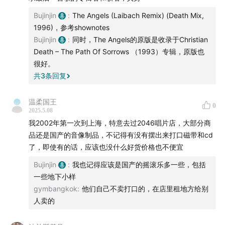
8. The Angels (Laibach Remix) (
Death Mix
, 1996)
Bujinjin
:
The Angels (Laibach Remix) (Death Mix,
1996)，参考shownotes
主播：吴建京
Bujinjin
:
同时，The Angels的原版是收录于Christian
Death – The Path Of Sorrows （1993）专辑，原版也
关于《以电传心》播客节目：
很好。
共
3
条回复
在这档播客节目中，我将主要和大家分享一些自己喜爱多
年的唱片，以比较接近聊天的形式输出一些对于这些唱片
温柔国王
0
2025.5.08
的理解。我自己的微博会继续推荐唱片，内容比较书面，
我2002年第一次到上海，特意去过2046唱片店，大部分商
其中很多唱片偏冷门，和这档播客节目互补。
品还是国产的音像制品，不记得有没有摆出来打口磁带和cd
了，即使有的话，应该也没什么好货价格也不便宜
Bujinjin
:
我也记得应该是国产的摇滚乐多一些，包括
一些地下小样
gymbangkok
:
他们自己不卖打口的，在店里租地方给别
人卖的