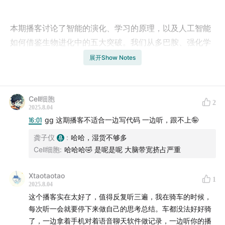
本期播客讨论了智能的演化、学习的原理，以及人工智能
如何借鉴生物进化中的五大突破。我们从多巴胺、强化学
习、想象力的光辉与诅咒，聊到人类如何通过语言跨越代
展开Show Notes
际学习。
Cell细胞
2
任何的学习都会导致我们大脑中 860 亿个神经元中的某些
2025.8.04
16:01
gg 这期播客不适合一边写代码 一边听，跟不上🤪
东西发生物理性的重组。仅仅是窥见一些学习的原理和智
能的发展历史，我就已经非常地惊叹了。
龚子仪
:
哈哈，湿货不够多
Cell细胞
:
哈哈哈🤣 是呢是呢 大脑带宽挤占严重
Xtaotaotao
1
2025.8.04
这个播客实在太好了，值得反复听三遍，我在骑车的时候，
每次听一会就要停下来做自己的思考总结。车都没法好好骑
wx: infoier
了，一边拿着手机对着语音聊天软件做记录，一边听你的播