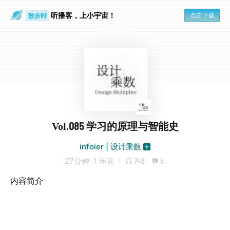
听播客，上小宇宙！
点击下载
散步时
通勤路上
Vol.085 学习的原理与智能史
infoier | 设计乘数
27分钟
·
1 年前
748
·
5
内容简介