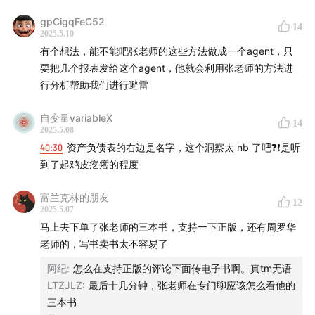
✨针对财务数据，能否简要解释一下三张报表（利润表、现
https://xueqiu.com/9986712027/290849439?
金流量表和资产负债表）的解读方法？
gpCigqFeC52
14
scene=1036&share_uid=9986712027
2025.5.10
首先，利润表中的营业收入是衡量企业阶段性战略目标的重
有个想法，能不能吧张老师的这些方法做成一个agent，只
要指标，例如格力电器曾设定2000亿营收目标。通过对比营
《从运营模式视角看家电龙头》
要把几个报表发给这个agent，他就会利用张老师的方法进
业收入和营业利润，可以感知企业的景气程度和盈利能力。
https://xueqiu.com/9986712027/239005743?
行分析帮助我们进行避雷
若企业减收增利，可能是由于研发投入加大或市场竞争导致
scene=1036&share_uid=9986712027
毛利下降，但整体盈利能力仍在；反之则可能增收减利。
自变量variableX
14
2025.5.08
✨现金流量表在评估企业健康状况中的作用是什么？
40:30
资产负债表的右边是名字，这个洞察太 nb 了吧❓❗️是听
现金流量表中的经营活动现金流量是关键，它反映了企业赚
到了起鸡皮疙瘩的程度
到的钱是否能转化为实际的现金流。如果利润高但经营活动
现金流量为负，可能意味着赊销过多或盈利能力存在问题。
富兰克林的朋友
12
同时，企业有足够的利润但现金流量不多，可能是预收款
2025.5.07
多、对供应商欠款多等原因造成的财务状况。
马上去下单了张老师的三本书，支持一下正版，还有周罗华
老师的，写书卖书太不容易了
✨如何通过总资产规模与营业收入规模的关系来分析企业经
阿纪
:
怎么在支持正版的评论下面传电子书啊。真tm无语
营聚焦度？
LTZJLZ
:
最后十几分钟，张老师在专门聊应该怎么看他的
通过查看资产负债表，计算总资产周转率，对比总资产规模
三本书
与营业收入规模的关系，可以判断企业总资产是否聚焦于经