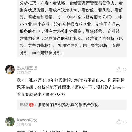
分析框架 - 八看：看战略、看经营资产管理与竞争力、看
19:24
财务是标量，战略是矢量🚩
析能力对企业的认知有非常大的提升。
财务状况质量、看成本决定机制、看价值、看风险、看前
景、看效益和质量。 3）《中小企业财务报表分析》 - 中
资产负债表是战略结构图，利润表是战略年内的执行计划
「🚩看财报 & 看企业」
小企业 中小企业：没有合并报表的企业，专注于产品或
图
用结构性分析、系统性分析。
服务的企业，没有对外控制性投资，聚焦经营。 企业经
通过财报数据之间的系统内在的逻辑关系，解决对企业本质
营能力分析：经营资产的盈利状况、经营资产的分析（风
25:47
财报和投资之间的关系🚩
认知的问题，预测企业未来的一种发展方向。
险、竞争力指标）。 实用性更强，用于经营分析、管理
分析，而不是投资分析。
有效的排雷项，以及看到企业的实质
「🚩财务是标量，战略是矢量」
财报分析工具：杜邦分析体系（舶来品）、张氏财报分析框
熟人理查德
52
32:37
架/质量分析方法（战略视角）。
很多学财会的人根本看不懂财报
2025.5.07
战略有方向，财报数据没有方向。
我去！张老师！10年张氏财报忠实读者不请自来。刚看到标
37:10
看财报就是看企业的体检报告
战略需要 → 对外控制性投资 → 合并报表。母公司报表是战
题还在想，分析的能不能跟张老师PK一下，没想到点进来一
略的发起端，合并报表是战略的执行结果。资产负债表是战
看嘉宾就是张老师୧ʕ•̀ᴥ•́ʔ୨
39:09
资产负债表🚩
略结构图，利润表是战略年内的执行计划图。
厚望
:
张老师的自创指标真的很贴合实际
投资主导战略的企业：往往成长性很快。通过并购、吸纳其
左边是管理：战略资源配置，商业模式
他股东的投资、融资发展一个个的子公司。
经营主导战略的企业：是有竞争力的企业，工匠精神比较讲
Kanon可农
45
2025.5.08
右边是治理：股东之间的关系，债权人之间的关系
究。