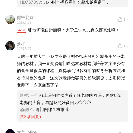
HD73709v
:
九小时？播客卷时长越来越离谱了 …
资决策效果，以及企业当前的价值和未来的潜在发展能力，
对于投资者而言具有重要参考价值。
陈宁北京
19
2025.5.08
✨注册会计师出具无法表示意见的审计报告的原因是什么？
34:36
张老师发自肺腑啊：大学里学点儿真东西真难啊！
注册会计师出具无法表示意见的审计报告主要是因为发现了
关联方占用上市公司资金的问题和其他应收款金额异常增
焕样
长，以及财务造假迹象（如未进行账务处理的贷款业务），
16
2025.5.07
这些都表明企业的治理和财务方面存在严重问题。
天呐一年前大二下我专业课《财务报表分析》就是用的张老
师的教材，我一直觉得这门课这本教材是我培养方案里少有
✨对于AI在企业分析中的应用及其局限性是什么？
的含金量很高的课程，真得学到很多有用的财务分析方法和
AI在企业分析中可以快速搜索和联系信息，但目前还不能完
看待财报的视角，这次张老师做客真的超级震惊，太期待张
全超越提供给它的知识范围，进行有价值的深度分析。对于
老师下一次来面基了🤩
复杂的企业状况，AI可能无法像人类那样结合多方面信息做
焕样
:
一年前上课的时候也看了张老师的网课，再次听到
出精准判断。
老师的声音，勾起我的好多回忆🥹🥹🥹
涌现91
:
哪门网课？求推荐
✨如果给投资者一份新公司的财务报表，如何快速定位出问
共
3
条回复
题？
分析框架因人而异，但关键在于理解资产负债表左右两边的
内容。左边主要关注资源配置、商业模式及管理效率，右边
大鱼Joline