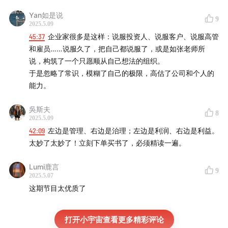
出现问题的一个信号，比如可能存在个人行为对企业发展产
Yan如是说
9
生重大影响的风险。
2025.5.09
45:37
企业家很多是这样：说服投资人、说服客户、说服高管
和雇员……说服久了，把自己都说服了，或是如张老师所
说，构筑了一个只愿顺从自己想法的组织。
于是忽略了常识，模糊了自己的极限，高估了公司和个人的
能力。
吳斯夫
8
2025.5.09
42:09
左边是管理、右边是治理；左边是利润、右边是利益。
太妙了太妙了！立刻下单买书了，必须精读一遍。
Lumi鹿言
9
2025.5.07
这期节目太优质了
打开小宇宙查看更多精彩评论