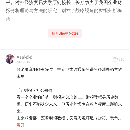
书。对外经济贸易大学原副校长，长期致力于我国企业财
报分析理论与方法的研究，创立了战略视角的财报分析框
架。
⏯️
本期简介：
展开Show Notes
本期嘉宾又是我 dream list 上的一位，张新民老师，我相
信国内的基本面投资爱好者应该很多人都对张老师不陌
Ass嘟嘟
107
生，甚至很多人的财报入门都是跟着张老师学的，比如
2025.5.07
张老师真的很有深度，把专业术语通俗的讲的很清楚👍意犹
我。
未尽
财报是一种结构化的语言，枯燥无味，尽管如今有很多数
「✅财报 - 社会价值」
据可视化软件都能帮我们预处理，方便了不少。
看一个企业的价值，财报占50%以上。财报数据是历史数
据。历史不能决定未来，但历史的惯性在相当程度上影响未
但正如本期节目标题所言，同样是看折柱饼图、桑基图，
来。
同样是看某个财务指标，要想真正品出财报数据里的那些
未来的发展，既看财报数据，又看宏观环境（政策、竞争、
信息，其实有很多诗外的功夫要做，才能看山还是山。
国际政治/经济等）。
展开