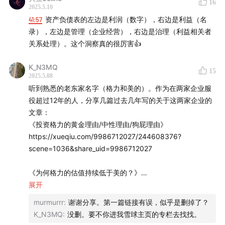
16
2025.5.10
则涉及负债和股东权益，反映的是治理问题，即利益关系处
41:57
资产负债表的左边是利润（数字），右边是利益（名
理。例如，在辅仁药业案例中，通过分析治理机制的变化可
录），左边是管理（企业经营），右边是治理（利益相关者
以发现问题所在。
关系处理）。这个洞察真的很厉害👍
✨对于寒武纪这家公司的市场前景和营销效果，怎么看？
K_N3MQ
寒武纪的营销效果可能并不理想，尽管销售费用不高，但其
15
2025.5.08
主要市场结构和客户群体相对稳定，这表明当前的营销策略
听到熟悉的老东家名字（格力和美的）。作为在两家企业服
没有有效激发市场增量。至于未来市场在哪里、何时出现以
役超过12年的人，分享几篇过去几年写的关于这两家企业的
及可持续性如何，很大程度上取决于关税战等外部环境的影
文章：
响。
《投资格力的黄金理由/中性理由/狗屁理由》
https://xueqiu.com/9986712027/244608376?
✨如何通过利润表判断企业核心竞争力？
scene=1036&share_uid=9986712027
利润表中营业利润支撑来源不同，可以反映企业的核心竞争
力。比如，有些企业靠投资收益支撑利润，像复星医药，主
《为何格力的估值持续低于美的？》
要靠收购带来的利润以及投资收益；而恒瑞医药则是以高研
https://xueqiu.com/9986712027/245024748?
展开
发投入和营销策略形成竞争优势，两者各有核心竞争力且发
scene=1036&share_uid=9986712027
展路径不同。
murmurrr
:
谢谢分享。第一篇链接有误，似乎是删掉了？
K_N3MQ
:
没删。要不你进我雪球主页的专栏去找找。
《规律与常识：战略管理视角看美的》