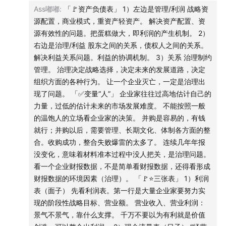
站在不同立场，财报价值的地位不一样。但是如果站在投资
Ass嘟嘟
:
「🚩资产负债表」 1）左边是管理/利润 战略资
我不直到怎么形容那种感觉，但相信大家听完节目会明白
者和对社会贡献的角度来讲，一定是要看财报，不然容易被
源配置，商业模式，重资产轻资产。 解决资产配置、资
我的意思，看财报真的不是看看同比和是否超预期这么简
误导。
源有效性的问题。把蛋糕做大，即利润的产生机制。 2）
单。
1）营业额
右边是治理/利益 股东之间的关系，债权人之间的关系。
创造的价值，提供产品/服务的能力。
解决利益关系问题。利益的协调机制。 3）关系 治理制约
唯一让我感到遗憾的是，这期我本想大聊特聊，好好录它
2）利润
管理。 治理决定战略选择，决定未来的发展道路，决定
打掉各种成本后，属于股东的价值。
几个小时，但是张老师临时出差要赶飞机，时间所限，并
组织方面的各种行为。 让一个企业灭亡，一定是治理出
3）股东回报
不过瘾，我会找机会争取再录一期长的。
现了问题。 「✅变量“人”」 企业家往往过高地估计自己的
对投资者的价值，股东分红、股价上涨。
力量，过低的估计未来的市场发展难度。 不能按照一般
4）社会责任
另外，聊财报话题，不可避免地要提到很多具体的公司，
的温饱人的立场看企业家的决策。 并购是容易的，有钱
以多大的薪酬以及员工的满意度雇员工。
就行；并购以后，需要管理、长期文化、体制各方面的整
为了收听体验，本期并没有哔掉任何一家公司的名字，但
5）交税 - 国家
合。收购成功，整合失败爆雷的太多了。 连续几年年报
我要提醒大家：
6）上下游供应商
没变化，意味着材料准本过程中没人把关，是治理问题。
看一个企业财报数据，不是简单看财报数据，还得看形成
⚠️节目所提到的任何具体公司仅作举例之用，以交流嘉宾
「✅财务指标」
财报数据的环境因素（治理）。 「🚩⭐️三张表」 1）利润
和主播个人想法和分享知识为目的，完全不构成任何投资
1）资产负债率
表（面子） 先看利润表。第一行是大量企业家要努力实
建议或参考。请读者注意判断其中风险，结合个人投资目
专家说，资产负债率是风险，70%是重要的风险临界值。问
现的阶段性战略目标、营业额。 营业收入、营业利润：
题是真的有人用，变成了一种考核标准。
标、财务状况和需求，独立思考，谨慎决策。your
景气不景气，靠什么支撑。 千万不要以为有利就是价值
为了达到考核标准“资产负债率70%”，绞尽脑汁处理报表符合