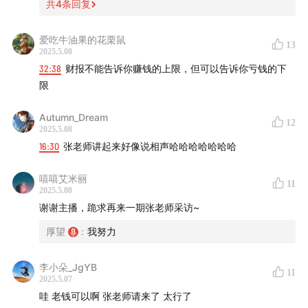
共
4
条回复
营业务。若总资产中非经营性资产占比大，如爱美客的例
子，可能存在战略迷失问题，需要关注企业是否将大量资产
爱吃牛油果的花栗鼠
用于战略性运作，而不是闲置或过度投资。
13
2025.5.08
32:38
财报不能告诉你赚钱的上限，但可以告诉你亏钱的下
✨如何看待中国大量上市公司明年业绩与今年业绩之间的相
限
关性不强，波动较大的现象？这个波动是针对营业收入的规
模还是结构规模？
Autumn_Dream
这种波动主要反映在两个方面。
12
2025.5.08
一种情况是在融资前后业绩变化，比如有些公司上市时募集
16:30
张老师讲起来好像说相声哈哈哈哈哈哈哈
资金很高，但第二年由于投资被骗或收购效果不佳，导致业
绩下滑，出现资产减值。
嘻嘻艾米丽
11
另一种情况是市场突然变化，如疫情、国际关系变化或国家
2025.5.08
政策调整等导致竞争力下降，这时企业可能需要进行战略调
谢谢主播，跪求再来一期张老师采访~
整。
厚望
:
我努力
✨对于投资者来说，在关注企业股权结构时，是否存在一些
李小朵_JgYB
正面清单或负面清单，哪些情况需要特别警惕？
11
2025.5.07
负面清单方面，例如某些公司在没有先召开股东大会投票的
哇 老钱可以啊 张老师请来了 太行了
情况下，突然宣布进行大规模捐赠行为，这可能是公司治理