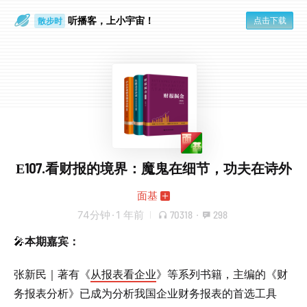
听播客，上小宇宙！
点击下载
散步时
通勤路上
E107.看财报的境界：魔鬼在细节，功夫在诗外
面基
74分钟
·
1 年前
70318
·
298
🎤
本期嘉宾：
张新民｜著有《
从报表看企业
》等系列书籍，主编的《财
务报表分析》已成为分析我国企业财务报表的首选工具