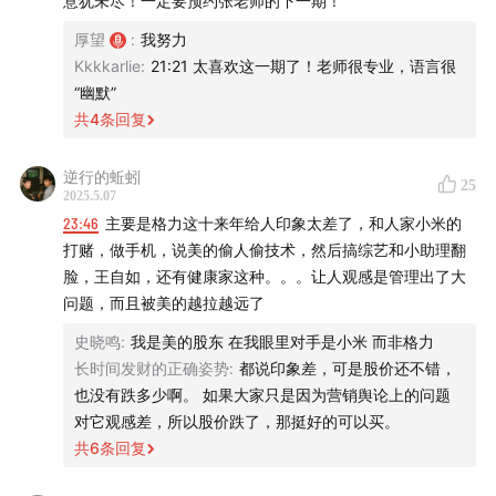
意犹未尽！一定要预约张老师的下一期！
战略选择，人家的选择，无所谓优劣。
43:35
人的随机性和蛛丝马迹
厚望
:
我努力
「🚩财报 & 投资」
Kkkkarlie
:
21:21 太喜欢这一期了！老师很专业，语言很
49:32
财报和投资之间关系非常大。
寒武纪的例子
“幽默”
不正常：和经营无关的其他应收款不正常、注册会计师出具
共
4
条回复
52:44
了无法表示意见的审计报告。
提纲挈领地唠唠三张表🚩⭐️
注册会计师关心：关联方占用上市公司资金（治理问题、财
逆行的蚯蚓
25
1:03:32
务造假）、债务违约（资产质量恶化）、一些应收帐款/预付
看报表的境界：格局和系统性
2025.5.07
款项的经济实质看不清楚。
23:46
主要是格力这十来年给人印象太差了，和人家小米的
1:06:46
审计意见：分为无保留意见和非无保留意见（保留意见、否
聊聊三本财报著作
打赌，做手机，说美的偷人偷技术，然后搞综艺和小助理翻
定意见、无法表示意见）。
脸，王自如，还有健康家这种。。。让人观感是管理出了大
📁
本期内容相关资料：
财报数据不一定解决发财问题，但一定能解决踩坑问题，及
问题，而且被美的越拉越远了
早发现风险，排雷！
史晓鸣
:
我是美的股东 在我眼里对手是小米 而非格力
张老师的三本财报著作—《
从报表看企业
》《
财报掘
长时间发财的正确姿势
:
都说印象差，可是股价还不错，
「✅看财报的准备」
金
》《
中小企业财务报表分析
》
也没有跌多少啊。 如果大家只是因为营销舆论上的问题
会计就是数，数字之间的关系。
对它观感差，所以股价跌了，那挺好的可以买。
🎬
后期制作、声音设计：
很多学财会的人根本看不懂财报。因为老师只教学生把报表
Dong
共
6
条回复
编出来，认知不了企业的实质。
📣 欢迎关注
通过财报看实质，才是应有的本事。把财报信息和组织风险
@老钱日日谈
，如果播客没听够，可以来公