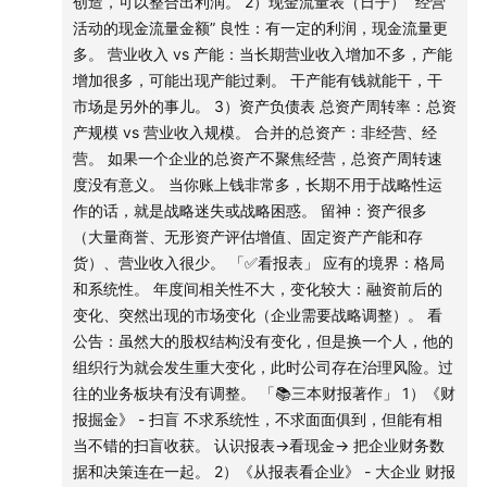
money your decision. 依据或使用本播客内容所造成的后
创造，可以整合出利润。 2）现金流量表（日子） “经营
标准。比如贷款（永续债）加杠杆，在会计处理上伪装成了
活动的现金流量金额” 良性：有一定的利润，现金流量更
果由您独自承担。
股东权益。
多。 营业收入 vs 产能：当长期营业收入增加不多，产能
2）流动比率（流动资产vs流动负债）
增加很多，可能出现产能过剩。 干产能有钱就能干，干
欢迎收听本期节目。
如果企业大量的资产属于货币的资金状态没得到任何应用，
市场是另外的事儿。 3）资产负债表 总资产周转率：总资
大量的资产处于应收账款或被大股东关联方占用的其他应收
产规模 vs 营业收入规模。 合并的总资产：非经营、经
🎯
时间轴：
款的债权长期回不来，越来越多企业越完蛋。
营。 如果一个企业的总资产不聚焦经营，总资产周转速
头部企业往往流动负债很高，而流动负债的主体又是经营性
度没有意义。 当你账上钱非常多，长期不用于战略性运
00:17
如果一家企业的全貌是一个完整的拼图的话，财报这
负债，通过自己的业务能力实现流动负债，这种企业流动比
作的话，就是战略迷失或战略困惑。 留神：资产很多
件事它大概占比是多少？
率低才是竞争力，而不是风险。
（大量商誉、无形资产评估增值、固定资产产能和存
先事实求是，具体公司具体分析，再去谈财务指标
货）、营业收入很少。 「✅看报表」 应有的境界：格局
07:28
两个案例感受一些财务指标的荒唐
3）营业利润
和系统性。 年度间相关性不大，变化较大：融资前后的
营业利润率/销售利润率 = 营业利润 ÷ 营业收入
变化、突然出现的市场变化（企业需要战略调整）。 看
12:46
先事实求是，具体公司具体分析，再去谈财务指标
销售净利率= 净利润 ÷ 营业收入
公告：虽然大的股权结构没有变化，但是换一个人，他的
中国的利润表结构和美国的差别很大。
组织行为就会发生重大变化，此时公司存在治理风险。过
14:54
就连最基本的「营业利润」，都泛化到无以复加的
分析企业的盈利能力，要看营业利润，但它把营业的概念泛
往的业务板块有没有调整。 「📚三本财报著作」 1）《财
地步了
化到无以复加的地步了。必须把主营从中摘出来，利润的结
报掘金》 - 扫盲 不求系统性，不求面面俱到，但能有相
构性分析。
当不错的扫盲收获。 认识报表→看现金→ 把企业财务数
17:27
把看财报和看企业结合起来🚩
利润表的利润，必然是资产、资源运作的结果。结合利润表
据和决策连在一起。 2）《从报表看企业》 - 大企业 财报
和资产负债表的结构性关系，再结合现金流量表。系统的分