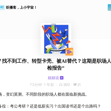
步时
勤路上
听播客，上小宇宙！
场人的“体
检报告”
姐姐说
73分钟
·
1 年前
2612
·
21
场，变幻莫测。不同阶段的职场人都在面临新挑战。
备役：考公考研？还是低薪实习？出国读书还是个出路吗？