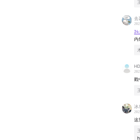
本期节
去
上班
202
岗位
34:
内
高精
名校
热门
很多
HD
202
AI
戳
大学
实习
出海
冰
不上
202
请学
这
有兴
当代
h