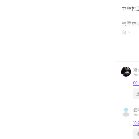
中坚打
想寻求
向？
本期姐
专家
Ju
黛s
如今就
202
方？什
00
节目中
例，提
云
202
话不多
10: