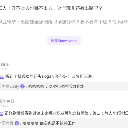
工人：升不上去也跳不出去，这个班儿还有出路吗？
职业转型：出国镀金还能给职场加分吗？要不要考个证？找不到
展开Show Notes
姐说，我们再次邀请某A股上市的人力资源公司高级业务总监、
dy
，从最贴近人力市场的一线视角出发，给大家盘盘道。
hine
业市场整体情况如何？哪些领域用人量激增？夕阳行业的新机会
5.5.10
么类型的工作要警惕被AI取代？
:25
听到了我喜欢的开头slogan 开心🥳！ 反复听三遍！！！
王美丽Emily
:
哈哈哈哈，动次打次的活力开场
，Judy为不同类型的职场人群拆解现状，同时结合她服务过的真
供应对策略。
听小象鼓
5.5.12
说，快来点击收听！
22
正好刷微博看到讨论未来哪些职业可能比较保险，答曰：教人/指导找
木子六月
:
哈哈哈哈 确实也是不错的工作