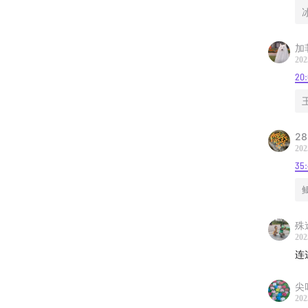
回归
现在
加
Ju
202
20
本期鸣
主播 
嘉宾 Ju
剪辑 
28
202
配乐 Wi
35:
音乐 Ble
Joseph
殊
202
「加入听
连
尖
202