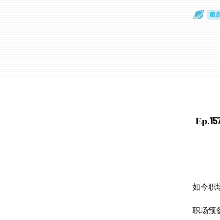
散
通
Ep.157 找不到工作、转型卡壳、被AI替代？这期是职
如今职
职场预