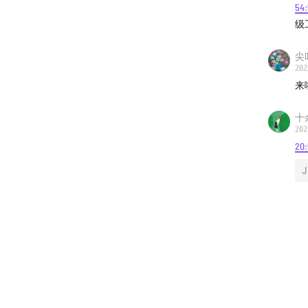
54:
级
尖
202
来
十
202
20
J