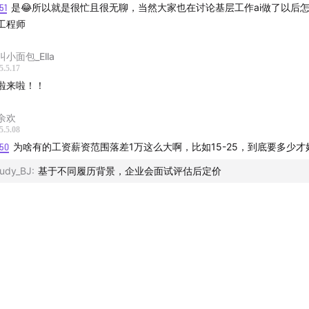
51
是😂所以就是很忙且很无聊，当然大家也在讨论基层工作ai做了以后
工程师
叫小面包_Ella
5.5.17
啦来啦！！
余欢
5.5.08
:50
为啥有的工资薪资范围落差1万这么大啊，比如15-25，到底要多少才
udy_BJ
:
基于不同履历背景，企业会面试评估后定价