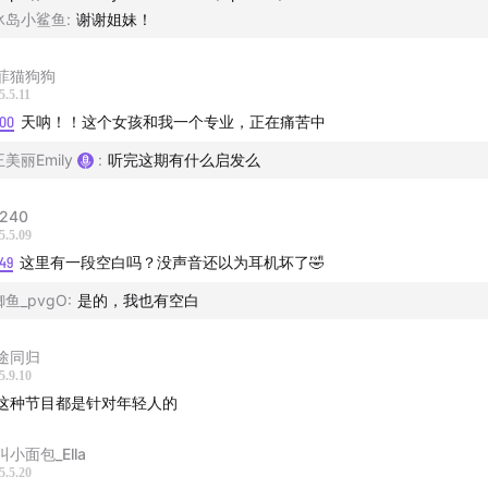
人的竞争力核心是要关注人
冰岛小鲨鱼
:
谢谢姐妹！
的螺丝钉要学会在机器上跳舞
菲猫狗狗
dy姐姐的职场答疑在线预定
5.5.11
:00
天呐！！这个女孩和我一个专业，正在痛苦中
谢
美丽、六月
王美丽Emily
:
听完这期有什么启发么
dy
美丽
240
5.5.09
ll
49
这里有一段空白吗？没声音还以为耳机坏了🤣
achers – Tiny Moves
鲫鱼_pvgO
:
是的，我也有空白
 Bones – Sometimes Love
途同归
5.9.10
友群」请搜索wx：galpal2021
这种节目都是针对年轻人的
叫小面包_Ella
5.5.20