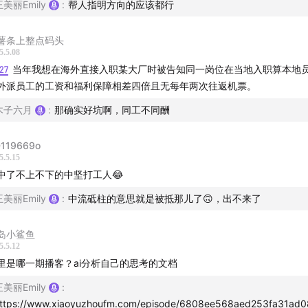
王美丽Emily
:
帮人指明方向的应该都行
目中，您将听到关于以下内容的讨论：
薯条上整点码头
之后出去读书回来没工作了？
5.5.08
新变化：你有数字化素养吗？
27
当年我想在海外直接入职某大厂时被告知同一岗位在当地入职算本地
外派员工的工资和福利保障相差四倍且无每年两次往返机票。
尖科技领域小白们的机会在哪儿
开始降低文科生招生比例
木子六月
:
那确实好坑啊，同工不同酬
行业都在招什么岗
“务虚”的职场需求在增加
119669o
5.5.15
让知识平权老师面对新挑战
中了不上不下的中坚打工人😂
想换专业影响就业么？
王美丽Emily
:
中流砥柱的意思就是被抵那儿了🙃，出不来了
比一切都重要
热能给海外留学生提供就业岗位吗？
岛小鲨鱼
不下的中层出路在何方？
5.5.12
会复兴你的“音体美”
里是哪一期播客？ai分析自己的思考的文档
趣爱好？那就请玩到极致
王美丽Emily
:
学习公式:专业+技术+AI工具
ttps://www.xiaoyuzhoufm.com/episode/6808ee568aed253fa31ad