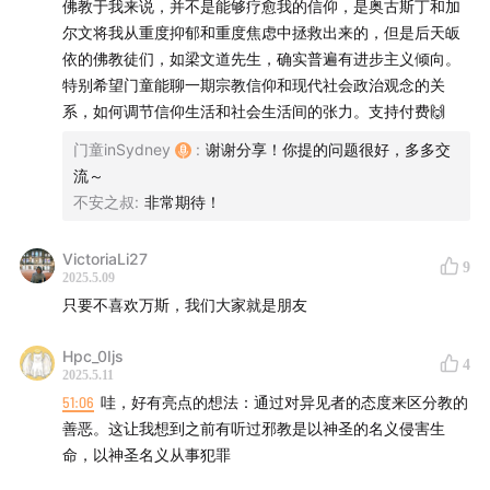
佛教于我来说，并不是能够疗愈我的信仰，是奥古斯丁和加
尔文将我从重度抑郁和重度焦虑中拯救出来的，但是后天皈
6、日本奥姆邪教如何吸引高学历空心男青年？
依的佛教徒们，如梁文道先生，确实普遍有进步主义倾向。
特别希望门童能聊一期宗教信仰和现代社会政治观念的关
7、心理治疗是去神化的忏悔式治疗吗？
系，如何调节信仰生活和社会生活间的张力。支持付费🙌
门童inSydney
:
谢谢分享！你提的问题很好，多多交
8、百花齐放的疗愈与邪教、天主教有哪些异同？赎罪券
流～
如何拥有宗教和疗愈两种逻辑？
不安之叔
:
非常期待！
9、尼采说“上帝已死”，那我们如何以非组织化的方式去
VictoriaLi27
践行与传播真善美？
9
2025.5.09
只要不喜欢万斯，我们大家就是朋友
参考作品
Hpc_0Ijs
4
《逍遥游》庄子
2025.5.11
51:06
哇，好有亮点的想法：通过对异见者的态度来区分教的
《快乐的科学》尼采
善恶。这让我想到之前有听过邪教是以神圣的名义侵害生
命，以神圣名义从事犯罪
《神曲》但丁