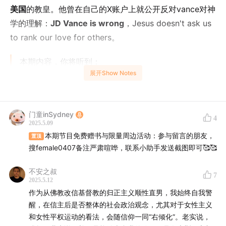
美国
的教皇。他曾在自己的X账户上就公开反对vance对神
学的理解：
JD Vance is wrong
，Jesus doesn't ask us
to rank our love for others。
本期内容，你将听到：
展开Show Notes
1、新任美籍教皇在性别、性少数群体、阶级等立场偏左
吗？他为何选择Leo XIV的名号？
门童inSydney
4
2、天主教有哪些很棒的精神练习？
2025.5.09
本期节目免费赠书与限量周边活动：参与留言的朋友，
置顶
3、为什么呼吁真善美却无法避免内部机制腐败罪恶？从
搜female0407备注严肃喧哗，联系小助手发送截图即可🥰🥰
儿童性侵，聊教会权力与金钱逻辑
不安之叔
7
2025.5.12
4、现代天主教会如何兼具政治、宗教、企业等特质？
作为从佛教改信基督教的归正主义顺性直男，我始终自我警
醒，在信主后是否整体的社会政治观念，尤其对于女性主义
5、神权结构中，女性的处境更差吗？方济各做出过哪些
和女性平权运动的看法，会随信仰一同“右倾化”。老实说，
改变？