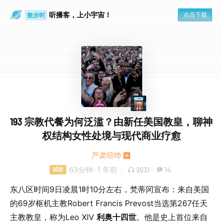
听播客，上小宇宙！
点击下载
散步时
通勤路上
193 宗教代餐为何泛滥？由新任美国教皇，聊神
权结构女性处境与现代商业疗愈
严肃喧哗
63分钟
·
1 年前
2031
·
14
试听
东八区时间9日凌晨1时10分左右，梵蒂冈宣布：来自美国
的69岁枢机主教Robert Francis Prevost当选第267任天
主教教皇，称为Leo XIV
利奥十四世
。他是史上首位来自