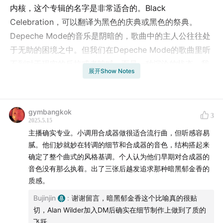
内核，这个专辑的名字是非常适合的。Black
Celebration，可以翻译为黑色的庆典或黑色的祭典。
Depeche Mode的音乐是阴暗的，歌曲中的主人公往往处
于无助的困境之中。但我们在Depeche Mode的歌曲里听
不到对于现实的反抗或者呐喊，而是一种沉沦的状态。我
展开Show Notes
觉得这比反抗的呐喊更加动人，也更真实。《Black
Celebration》专辑弥漫着这种拥抱黑暗现实的气氛。
gymbangkok
注：音频中有一处口误，《Dress in Black》这首歌的演
3
2025.5.15
唱者应该是Dave Gahan，不是Martin Gore。
主播确实专业。小调用合成器做很适合流行曲，但听感容易
腻。他们妙就妙在转调的细节和合成器的音色，结构搭起来
内容梗概：
确定了整个曲式的风格基调。个人认为他们早期对合成器的
音色没有那么执着。出了三张后越发追求那种暗黑郁金香的
1. 拥抱黑色现实的精神内核
质感。
Bujinjin
:
谢谢留言，暗黑郁金香这个比喻真的很贴
2. 对于采样和音色的开创性采用
切，Alan Wilder加入DM后确实在细节制作上做到了质的
飞跃