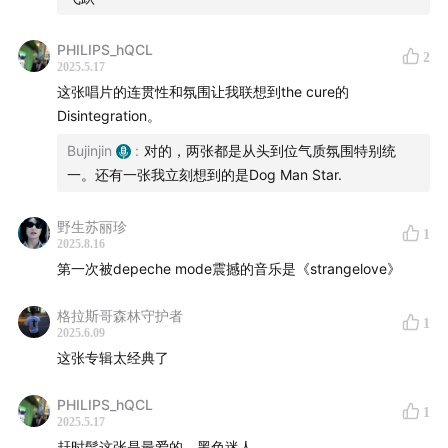
3. Martin Gore的旋律特色
PHILIPS_hQCL
4. Martin Gore与Dave Gahan的演唱风格
2
2025.5.17
这张唱片的连贯性和氛围让我联想到the cure的
5. 2000s初在美国观看Dave Gahan现场
Disintegration。
6. Alan Wilder不可抹煞的作用
Bujinjin
:
对的，两张都是从头到位气质氛围特别统
一。还有一张我立刻想到的是Dog Man Star.
主播：吴建京
野生苏丽珍
1
关于《以电传心》播客节目：
2025.8.16
第一次被depeche mode震撼的音乐是《strangelove》
在这档播客节目中，我将主要和大家分享一些自己喜爱多
格拉斯哥森林守护者
年的唱片，以比较接近聊天的形式输出一些对于这些唱片
1
2025.6.09
的理解。我自己的微博会继续推荐唱片，内容比较书面，
这张专辑太经典了
其中很多唱片偏冷门，和这档播客节目互补。
PHILIPS_hQCL
1
2025.5.17
赶时髦这张是最爱的，黑色迷人