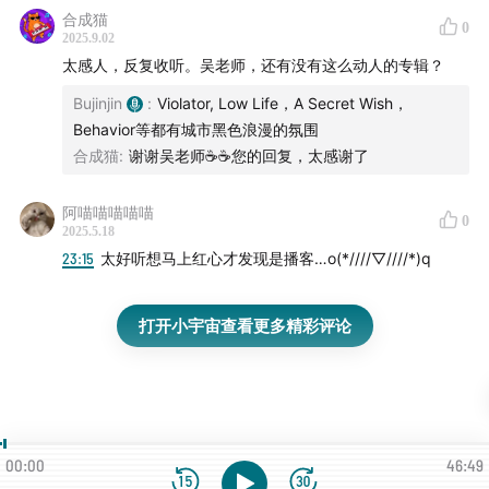
合成猫
0
2025.9.02
太感人，反复收听。吴老师，还有没有这么动人的专辑？
Bujinjin
:
Violator, Low Life，A Secret Wish，
Behavior等都有城市黑色浪漫的氛围
合成猫
:
谢谢吴老师☕️☕️您的回复，太感谢了
阿喵喵喵喵喵
0
2025.5.18
23:15
太好听想马上红心才发现是播客…o(*////▽////*)q
打开小宇宙查看更多精彩评论
00:00
46:49