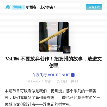
散步时
通勤路上
听播客，上小宇宙！
点击下载
Vol.154 不要放弃创作！把扬州的故事，放进文
创里
午夜飞行 VOL DE NUIT
63分钟
·
1 年前
3288
·
62
本期节目可以看做是我们「扬州漫」那个系列的一期番
外，我们邀请到了扬州最有趣、可能也已经是最有名的一
位城市文创设计者——浮生记的树掌柜。