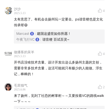
洱海边的偶遇，决定放弃北上广，回到扬州
沙沙
4
07:51
在皮市街成为网红街之前，选择在这里开一家小书店
2025.5.13
太有意思了。有机会去扬州玩一定要去。ps谐音梗也是文化
11:47
什么时候开始决定做一些「不一样」的城市文创？
传承呀😄
Marcast
:
建国这盛世如你所愿！
15:55
从「马上封猴」到「耄耋」：悠久的谐音梗历史启
午夜飞行VC
:
谐音梗 百试百灵~
发了一些创意
做播客的呆羊
23:14
作为扬州本地人，树掌柜的日常也在不断探索城市
4
2025.5.13
的更深处
开书店没啥技术含量。设计开发出这么多扬州主题的文创，
需要非常多技术含量，这活可能就只有极少的人能做。浮生
30:43
王安石「泊船瓜洲」的船票冰箱贴，链接起了一系
记，棒棒的！
列奇妙缘分
毛里猫气
2
2025.6.06
37:07
扬州城的四季风物，也绝对不能错过！春天的玉兰
来了扬州，见到了社恐的树掌柜～～又要按着VC的路线walk
和樱花，秋天的银杏……
一下～～～
41:28