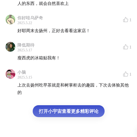
人的东西，就会自然喜欢上
微博：@午夜飞行Official
weibo.com
你好哇乌萨奇
1
2025.5.22
公众号：午夜飞行
好耶周末去扬州，正好去看看这家店！
【商务合作】
降低期待
1
2025.5.17
商务合作联系邮箱：hello@marcastmedia.com
瘦西虎的冰箱贴我有！
或添加微信：hellomarcast
小脑
1
2025.5.15
上次去扬州吃早茶就是和树掌柜去的趣园，下次去体验其他
的
【欢迎加入听友群】
入群方式 A：微信添加小助手 Amber (ID:
打开小宇宙查看更多精彩评论
hellomarcast)，拉你入群
入群方式 B：关注公众号「午夜飞行」 ，回复「听友群」