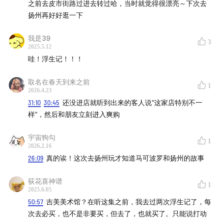
之前去皮市街路过进去转过哈，当时就觉得很漂亮～下次去
扬州再好好逛一下
>「不要放弃创作」！
我是39
3
2025.5.12
哇！浮生记！！！
>夜晚经过皮市街的浮生记
取名在春天到来之前
1
2026.4.23
31:10
30:45
还没进店就听到出来的客人说“这家店特别不一
【节目主播/制作】
样”，然后和朋友立刻进入爽购
主播/制作：VC
宇宙狗勾
1
2026.2.16
微博：@VividCrystal
weibo.com
26:09
真的诶！这次去扬州玩才知道马可波罗和扬州的故事
小红书：@午夜飞行VC
www.xiaohongshu.com
荻花喜神谱
1
2025.6.05
50:57
吉美美术馆？在听这集之前，我去过两次浮生记了，每
【节目互动】
次去必买，也不是非要买，但去了，也就买了。只能说打动