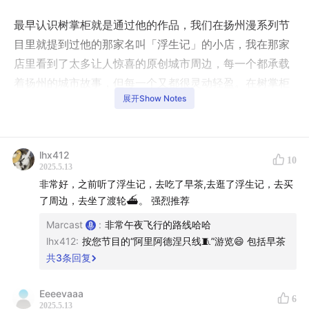
最早认识树掌柜就是通过他的作品，我们在扬州漫系列节
目里就提到过他的那家名叫「浮生记」的小店，我在那家
店里看到了太多让人惊喜的原创城市周边，每一个都承载
着扬州的城市故事，但每一个又都很灵动轻盈。在树掌柜
展开Show Notes
的文创店里，我看到了很多真正从在地文化中提炼出的元
素，是真正的城市文创，而不是难看的复制工厂。后来我
还在树掌柜的店里看到了一个跟扬州没什么直接联系的东
lhx412
西，就是一支简简单单的笔，上面简简单单写了一句话：
10
2025.5.13
不要放弃创作。因为这句话是我不断对自己说，也想对很
非常好，之前听了浮生记，去吃了早茶,去逛了浮生记，去买
多人说的。
了周边，去坐了渡轮⛴。 强烈推荐
Marcast
:
非常午夜飞行的路线哈哈
这些千丝万缕的联系和共鸣，让我觉得必须要跟树掌柜好
lhx412
:
按您节目的“阿里阿德涅只线🧵”游览😄 包括早茶
好聊一聊。于是在一个春光明媚的早上，在树掌柜出门上
共
3
条回复
班前，我们开始了一场关于扬州、创作和不要放弃创作的
聊天。
Eeeevaaa
6
2025.5.13