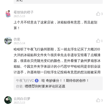
霉烦恼的橙子
>「瘦西湖」谐音梗设计收纳袋
3
2025.5.13
上个月不经意去了这家店诶，冰箱贴很有意思，而且超划
算！
>蒸饺是扬州早上的月亮，烫干丝是城中的高山
仿瓷
1
2025.5.14
哈哈听了午夜飞行扬州那期，五一就去浮生记买了大概200
>欢迎广~~~~ling
大洋的冰箱贴和文件夹📁很庆幸先去非遗珍宝馆看了点螺漆
器，很喜欢贝壳随光变幻的颜色，意外看懂了扬州梦扇形冰
箱贴、个园文件夹字体设计的小巧思🩵💜哈哈同是非职业设
>何园的玉兰设计包
计选手，许愿有朝一日给浮生记投稿有意思的想法能被采用
午夜飞行VC
:
哇 奇妙缘分！！期待你的创作！
>个园的竹子元素设计包
仿瓷
:
嘿嘿😈到时要来评论区还愿
云间白日梦
3
2025.5.13
>33棵古银杏巡礼文创周边