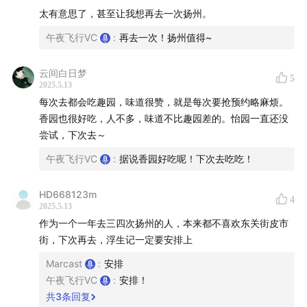
太有意思了，甚至让我想再去一次扬州。
本期关键词：
扬州，文创，城市文化，创作
午夜飞行VC
:
再去一次！扬州值得~
云间白日梦
5
本期嘉宾：
2025.5.13
每次去都会吃趣园，味道很赞，就是每次要抢预约略麻烦。
杭树志：大家喜欢叫他「浮生记的树掌柜」（小红书ID：
香园也很好吃，人不多，味道不比趣园差的。怡园一直还没
尝试，下次去～
浮生记的树掌柜），品牌主理人，设计师
午夜飞行VC
:
据说香园好吃呢！下次去吃吃！
本期节目你将听到：
HD668123m
4
2025.5.13
00:53
因为扬州的文创而对这座城市更好奇！也对文创的
作为一个一年去三四次扬州的人，本来都不喜欢东关街皮市
街，下次再去，浮生记一定要安排上
创作者充满好奇！
Marcast
:
安排
03:10
谁是树掌柜？浮生记这家店是怎么来的？
午夜飞行VC
:
安排！
共
3
条回复
05:06