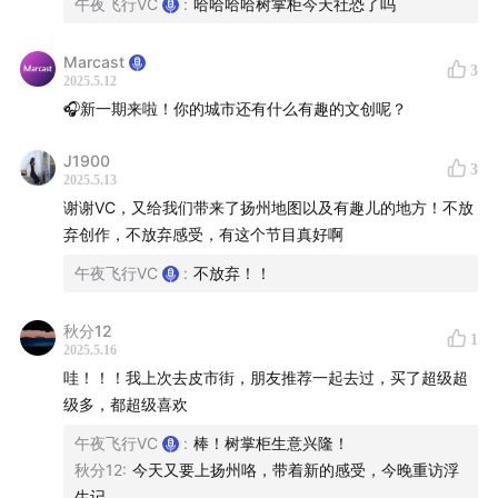
两个tag「扬州好好」和「好好扬州」是什么意思？
午夜飞行VC
:
哈哈哈哈树掌柜今天社恐了吗
44:07
树掌柜享受扬州的最佳方式大公开！极具参考价
Marcast
3
值！
2025.5.12
🎧新一期来啦！你的城市还有什么有趣的文创呢？
48:30
爱上扬州之后，走到世界不同城市，都会寻找跟扬
J1900
州的关联
3
2025.5.13
谢谢VC，又给我们带来了扬州地图以及有趣儿的地方！不放
51:48
最懂扬州的树掌柜觉得什么时候是扬州的最佳游览
弃创作，不放弃感受，有这个节目真好啊
时节？
午夜飞行VC
:
不放弃！！
55:55
扬州早茶对决！到底去哪里可以吃到最棒的扬州早
秋分12
茶？
1
2025.5.16
哇！！！我上次去皮市街，朋友推荐一起去过，买了超级超
59:47
日常创作频率是什么样的？以及，朋友！不要放弃
级多，都超级喜欢
创作！
午夜飞行VC
:
棒！树掌柜生意兴隆！
秋分12
:
今天又要上扬州咯，带着新的感受，今晚重访浮
生记