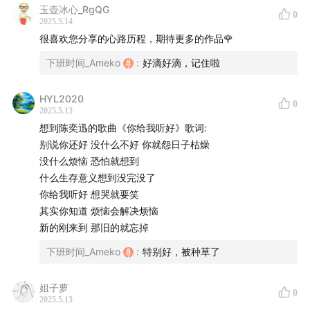
玉壶冰心_RgQG
0
2025.5.14
很喜欢您分享的心路历程，期待更多的作品🌹
下班时间_Ameko
:
好滴好滴，记住啦
HYL2020
0
2025.5.13
想到陈奕迅的歌曲《你给我听好》歌词:
别说你还好 没什么不好 你就怨日子枯燥
没什么烦恼 恐怕就想到
什么生存意义想到没完没了
你给我听好 想哭就要笑
其实你知道 烦恼会解决烦恼
新的刚来到 那旧的就忘掉
下班时间_Ameko
:
特别好，被种草了
姐子萝
0
2025.5.13