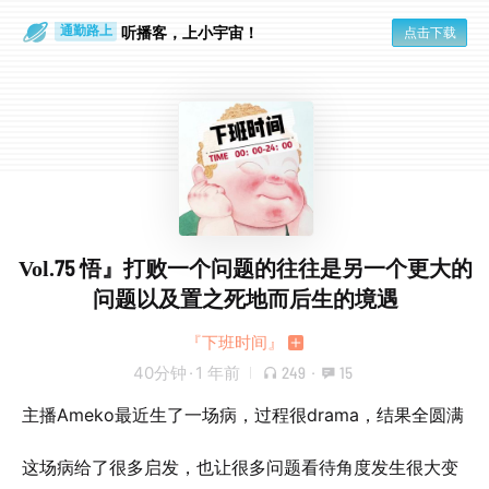
散步时
通勤路上
听播客，上小宇宙！
点击下载
Vol.75 悟』打败一个问题的往往是另一个更大的
问题以及置之死地而后生的境遇
『下班时间』
40分钟
·
1 年前
249
·
15
主播Ameko最近生了一场病，过程很drama，结果全圆满
这场病给了很多启发，也让很多问题看待角度发生很大变