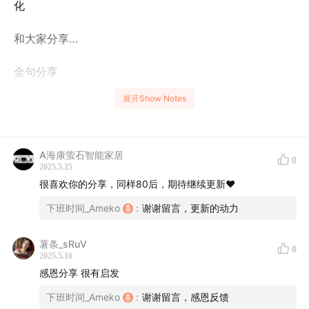
化
和大家分享…
金句分享
展开Show Notes
1.生活中，有时候不是问题太大，而是你的战场太小
2.绝境不是终点，而是系统重装时必须经历的蓝屏时刻
A海康萤石智能家居
0
2025.5.25
3.饭疏食，饮水，曲肱而枕之，乐亦在其中矣
很喜欢你的分享，同样80后，期待继续更新❤️
一箪食，一瓢饮，在陋巷，人不堪其忧，回也不改其乐
下班时间_Ameko
:
谢谢留言，更新的动力
吾与女，弗如也
薯条_sRuV
0
2025.5.16
感恩分享 很有启发
下班时间_Ameko
:
谢谢留言，感恩反馈