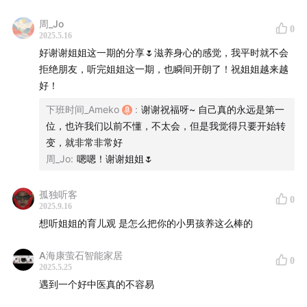
周_Jo
0
2025.5.16
好谢谢姐姐这一期的分享🌷滋养身心的感觉，我平时就不会
拒绝朋友，听完姐姐这一期，也瞬间开朗了！祝姐姐越来越
好！
下班时间_Ameko
:
谢谢祝福呀~ 自己真的永远是第一
位，也许我们以前不懂，不太会，但是我觉得只要开始转
变，就非常非常好
周_Jo
:
嗯嗯！谢谢姐姐🌷
孤独听客
0
2025.9.16
想听姐姐的育儿观 是怎么把你的小男孩养这么棒的
A海康萤石智能家居
0
2025.5.25
遇到一个好中医真的不容易