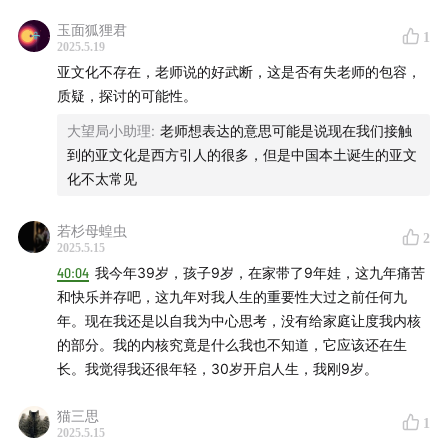
🎧时间轴
想象。
玉面狐狸君
7. 青年文化曾分裂为四重镜像：圣文化、游文化、超文化、
1
刘悦笛老师趣味定义“新青年”
2025.5.19
俗文化。
亚文化不存在，老师说的好武断，这是否有失老师的包容，
8. 成为生活的艺术家，或许是青年对抗荒诞的终极浪漫。
00:03:53
现在的青年面容小，心态老
质疑，探讨的可能性。
9. 现代中国文化呈现出“五角星”结构：主流文化、传统文
化、大众文化、文人文化、新青年文化。
大望局小助理
:
老师想表达的意思可能是说现在我们接触
00:07:06
什么时候我们觉得自己“老了”
10. 在逃遁的体验中，往往能活出积极人生。
到的亚文化是西方引人的很多，但是中国本土诞生的亚文
11. 神童故事流传，不仅是传播学上悲剧叙事的常见套路，更
化不太常见
00:12:53
35岁困境往往代表了标准化和社会的成熟
是古人提倡避免早慧的生存智慧。
12. 回看会让我们衰老，而当代人似乎在越来越频繁地回看。
若杉母蝗虫
00:18:56
刘悦笛老师说不存在什么人生导师，只有自己可
2
13. 青年是人一生中距离哲学最近的岁月。
2025.5.15
以启发自己
14. 恋爱是梦，自由是梦，青春也是梦。
40:04
我今年39岁，孩子9岁，在家带了9年娃，这九年痛苦
15. 年轻人一定是从自我出发的，不同时空的青年人会把精
和快乐并存吧，这九年对我人生的重要性大过之前任何九
00:24:23
百年前的《新青年》走到现代是什么样子
神投射向不同的挑战。
年。现在我还是以自我为中心思考，没有给家庭让度我内核
16. 人类可以为AI解禁一切，唯一需要守住的是人类的情绪。
的部分。我的内核究竟是什么我也不知道，它应该还在生
00:29:58
生活美学对于现代青年的意义
17. 李泽厚先生晚年提出的”回到情本“，是对抗当下极端理性
长。我觉得我还很年轻，30岁开启人生，我刚9岁。
主义的一味解药。
00:35:56
邓老师觉得自己25岁之后没有“资格”进入爱情
18. 方块字曾是电脑输入的巨大难题，如今却在训练AI时，获
猫三思
1
2025.5.15
得了远超字母文字的效率和想象空间。