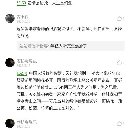
36:50
爱情是错觉，人生是幻觉
00:43:09
被商品化裹挟的青年人出路在哪里
19. “活着的智慧”是最有中国特色的哲学思想。
20. 人人不一定是哲学家，但都可以在生活的褶皱里做一点
古不停
00:49:22
和西方亚文化不同，中国青年有属于自己文化的
哲学思考。
1
2025.5.15
“根”
这位哲学家老师的很多观点似乎并不新鲜，脱口而出，又缺
乏洞见
00:58:01
中国古代过分早熟，长者的建议往往都是来自自
达达老湿听播客
:
年轻人听完更焦虑了
己的惋惜
若杉母蝗虫
01:06:48
神童未必真的神，人生是一段曲线，智商不能决
1
2025.5.15
定一切
1:32:16
中国人活着的智慧，又让我想到一句“大动乱的年代，
颓壁断垣间桃花盛开，雨后的刑场上蒲公英星星点点，瓦砾
01:12:44
大开脑洞的未来AI发展，如果AI真有了情感世界
堆边松菌竹笋依然……总有两三行人为之驻足，为之思量。
会怎样
而且，每次浩劫初歇，家家户户忙于栽花种草，休沐盘桓于
绿水青山之间——可见当时的纷争都是荒诞的，而桃花、蒲
01:19:17
李泽厚老师讲情本体与西方的理性哲学的对抗
公英、松菌、竹笋的主见是对的。”
01:25:39
中国的哲学根基其实来自孙子兵法，但现在的青
若杉母蝗虫
1
2025.5.15
年人更喜欢”叛逆”的尼采