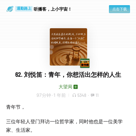
散步时
通勤路上
听播客，上小宇宙！
点击下载
62. 刘悦笛：青年，你想活出怎样的人生
大望局
97分钟
·
1 年前
5348
·
11
青年节，
三位年轻人登门拜访一位哲学家，同时他也是一位美学
家、生活家。