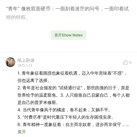
“青年” 像枚双面硬币：一面刻着迷茫的问号，一面印着试
错的特权。
哪个时代的青年最幸福？
展开Show Notes
东西方青年的困顿有何不同？
纸上卧游
什么方法能让青年人活得更自洽？
6
2025.5.14
1. 青年象征着困惑也象征着机遇，迈入中年意味着“不惑”，
请听这期，由一位哲学家、两只美短喵、三个青年人一起
但也远离了选择。
录制的长谈。
2. 青年是社会颁发的 “试错通行证”，那些跌撞的日子，原是
世界给予的温柔豁免。3. 人只能靠自己启蒙自己，每个人都
👬本期嘉宾
是自己的普罗米修斯。
4. 当代青年像风干的橘皮，卷不起来，又躺不平。
刘悦笛，“生活美学”倡导者、中国社会科学院哲学所研究
5. “付费尽孝”是时代重压下年轻人的生存困境实录。
员
6. 青年精神一度象征着：自主而非奴隶，进步而非保守，进
取而非退隐，世界的而非锁国，实利的而非虚文，科学而非
展开