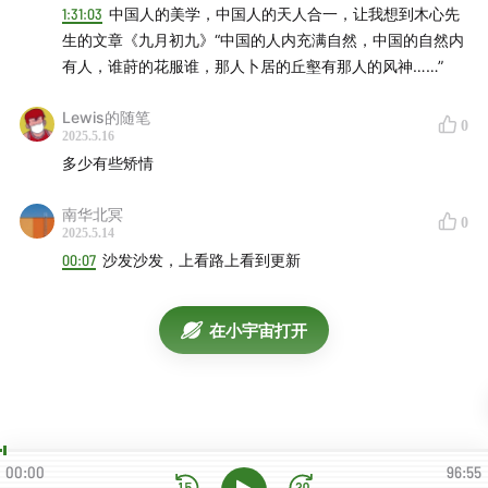
1:31:03
中国人的美学，中国人的天人合一，让我想到木心先
生的文章《九月初九》“中国的人内充满自然，中国的自然内
01:29:50
刘悦笛和李泽厚老师都认为美学是中国人的第一
有人，谁莳的花服谁，那人卜居的丘壑有那人的风神……”
哲学
Lewis的随笔
01:36:11
维特根斯坦：理性与感性的交织
0
2025.5.16
多少有些矫情
❤️本期海报
南华北冥
0
2025.5.14
00:07
沙发沙发，上看路上看到更新
在小宇宙打开
00:00
96:55