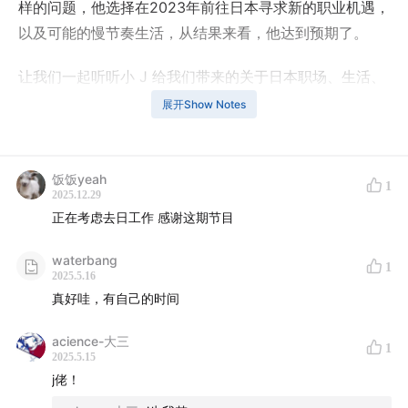
样的问题，他选择在2023年前往日本寻求新的职业机遇，
以及可能的慢节奏生活，从结果来看，他达到预期了。
让我们一起听听小 J 给我们带来的关于日本职场、生活、
IT 技术各方面的见解与建议，剖丝抽茧看看那些若非亲身
展开Show Notes
经历，不可能感知到隐秘的角落。
饭饭yeah
1
2025.12.29
timeline
正在考虑去日工作 感谢这期节目
00:08
从高收入公司辞职：追求财富与生活平衡的抉择
waterbang
1
2025.5.16
真好哇，有自己的时间
02:18
从国内到日本工作：心态转变与生活平衡
acience-大三
05:26
在日本工作两年后的目标达成与生活体验
1
2025.5.15
j佬！
08:34
日本职场的截然不同的员工文化与社团制度