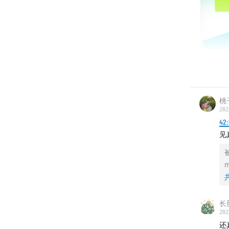
【本期
🚐
房车
桃
“差1
202
42
元的房
见
原本计
——误
流，左
💡
为什
长
202
还
避坑