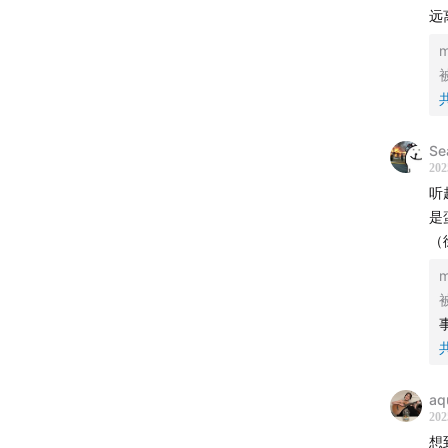
远
全程
情感
“我们
【时间
Se
202
⏱️
04:3
听
是
“刷小
（
北京
⏱️
11:15
“左
“铁
aq
202
⏱️
18:40
想