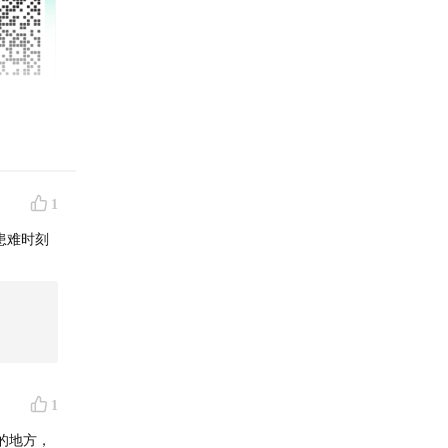
1
场价值万
患难时刻
实却是
湍急河
1
的地方，