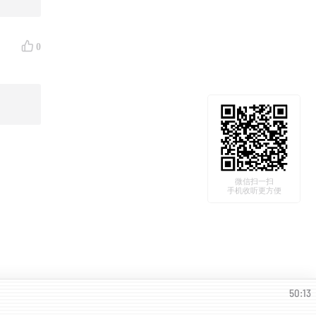
0
微信扫一扫
手机收听更方便
50:13