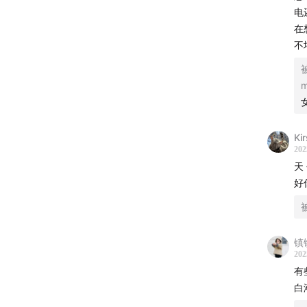
电
“签
在
“1
不
⏱️
26:10
“太
⏱️
34:5
Ki
202
“后
天
好
“一
⏱️
42:2
镇
“裹
202
“赔
有
白