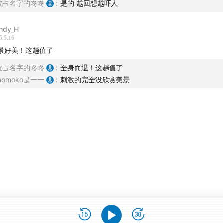
被占名字的咚咚
:
是的 越回想越吓人
ndy_H
5.5.16
景好美！这趟值了
被占名字的咚咚
:
全身而退！这趟值了
momoko是一一
:
刺激的完全没欣赏美景