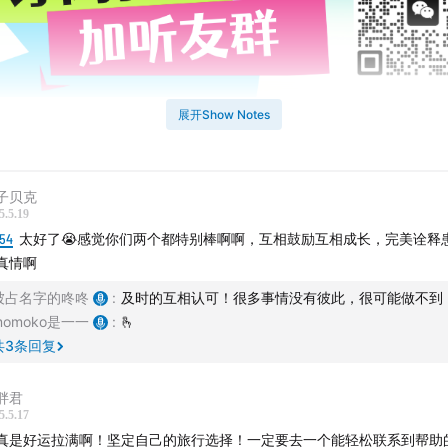
展开Show Notes
介绍】
惊魂24小时：一场价值1万块的“极限求生”
子贝克
0厘米就翻进河里！”“车顶撞出大洞还笑得出来？”我们刚经历完一
5.5.19
:54
太好了😭感觉你们两个都特别棒啊啊，互相鼓励互相成长，完美诠释
车旅行，连夜录下这期“劫后余生”特辑！
真情啊
划的京郊房车露营：带墨镜看书、溪边烧烤、星空下躺平……现
被占名字的咚咚
:
及时的互相认可！很多事情没有彼此，很可能做不到
入逼仄小路，难关重重，3米宽房车卡在3.05米窄道上，右侧是
momoko是一一
:
🫰
共
3
条回复
侧是刮车的树丛，头顶撞出窟窿，进退两难。
么听这期？
胖君
5.5.17
真是好运拉满啊！坚定自己的旅行选择！一定要去一个能轻松联系到帮助
指南：房车修理费花样繁多，价格不菲