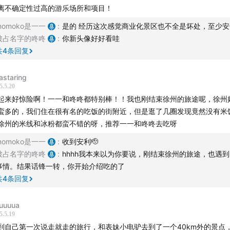
离不确定性过高的游乐场所和项目！
复盘：我们如何过五关斩六斩，成功逃出生天
分享：伴侣在绝境中如何成为“命运共同体”
momoko是一一
:
是的 经历这次感觉商业化景区也不全是坏处，至少
被占名字的咚咚
:
你新头像好好看哇
面对上限60分的答卷，交出了100分的答案”
共
4
条回复
线】
astaring
5.5.20
0
选目的地：百里画廊诱惑了我们
起来好惊险啊！一一和咚咚都特别棒！！我也刚结束徐州的旅途呢，徐州
蛮多的，我们住在很有名的吃饭的街附近，但是逛了几圈发现竟然没有米饭
红书种草‘溪边露营’，结果导航全是‘野生景点’”
徐州的米线和冰粉都蛮不错的呀，推荐一一和咚咚去吃呀
周边目的地选无可选，要想人少只能土坡配浑水...”
momoko是一一
:
收到安利🫡
被占名字的咚咚
:
hhhh我本来以为你要说，刚结束徐州的旅途，也遇到
致命拐弯：3米房车挤进3.05米窄道
事情。结果话锋一转，你开始介绍吃的了
共
4
条回复
边刮树右边悬空，轮子离河岸只剩3厘米”
丝网划车声像指甲抠黑板，全程肾上腺素飙升”
uuuua
5.5.19
车顶破洞：价值万元的“咚”
到自己第一次说走就走的旅行，和表妹小电驴去到了一个40km外的景点