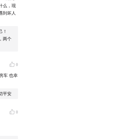
什么，现
遇到坏人
己！
，两个
0
房车 也幸
切平安
0