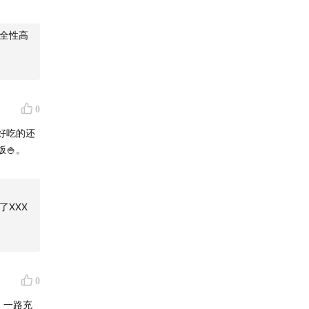
安全性高
0
好吃的还
🍚。
了XXX
0
，一路充