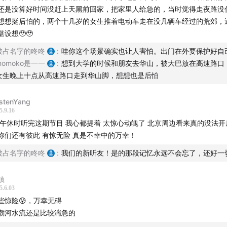
还是没算好时间没赶上天黑前回家，把家里人给急的，当时觉得走夜路没
合同时说‘别把车顶撞穿就行’，结果真穿了个洞”
想想挺后怕的，两个十几岁的女生推着电动车走在没几辆车经过的荒郊，
万块买断惊悚片体验，能吹一辈子，你说值不值”
堪设想🥹🥹
被占名字的咚咚
:
哇你这个场景确实也让人害怕。出门在外要保护好自
深夜困局：脚下有泥潭前后有车堵
momoko是一一
:
想到大学的时候和朋友去华山，被大巴放在高速路口
女生晚上十点从高速路口走到华山脚，想想也是后怕
阳下山前必须出去！不能后退、不能掉头，只能前进”
0
重走来时路，开出“航天级精度”
rstenYang
5.9.16
视镜和玻璃收放30次，冷静地像机器一般”
 午休时听完这期节目 我心都提着 太惊心动魄了 北京周边看来真的没法开
你们还有彼此 有惊无险 真是不幸中的万幸！
旦放松就又出问题，还好有惊无险”
被占名字的咚咚
:
我们的新听友！是的那段记忆永远不会忘了，还好一
0
劫后烧烤：棉被战神与灭炭之战
镇
棉被烧炭，火星子没见着，牙齿先开始rap”
5.6.03
钱事小，我们安全出来比什么都强”
些惊险😰，万幸无碍
潮河水流还是比较湍急的