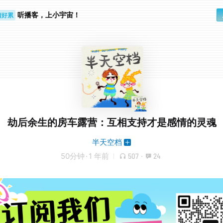
睛好累
听播客，上小宇宙！
个人
劫后余生的房车露营：互相支持才是感情的灵魂
半天空档
50分钟
·
1 年前
507
·
24