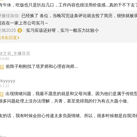
10:00
]
情绪自救：别急着“斩断”抑郁
有午休，吃饭也只是扒拉几口，工作内容也很没用价值感…真的干不下去
舒服佳加佳
:
已经换了 各位，当晚写完这条评论就去投了简历，很快就被
情绪是身体在报警，强行屏蔽只会埋雷。”
现在在一家上市公司实习～
姜旭2025
:
实习应该还好呀，实习一般压力比较小
郁情绪和抑郁症：持续两周以上影响生活，赶紧找专业帮助。
共
6
条回复
必用EAP服务：“心理咨询和健身一样，需要长期投入。”
娃之后_主播旦旦
5.6.04
5:00
]
职场老油条的生存哲学
:53
前阵子刚刚找了塔罗师和心理咨询师…
的评价不重要，他们只是在维护自己的利益。”
ckyyyyy
5.5.23
写环评、拆解老板的“快乐OKR”，成熟职场人的优先级法则。
33
出现情绪问题，我最不愿意的就是和父母沟通。因为他们是属于传统
很多问题处理上没办法理解，共青，甚至觉得我的行为有点大题小做。
感坍塌到自我觉醒：“工作不是人生的全部，活出自己才能幸福。
友的话，我有时候会担心传递太多负面情绪。所以，很多时候都是自我消化
20:00
]
心理咨询的真相与选择指南
询师像找对象，合不合适比资历更重要。”