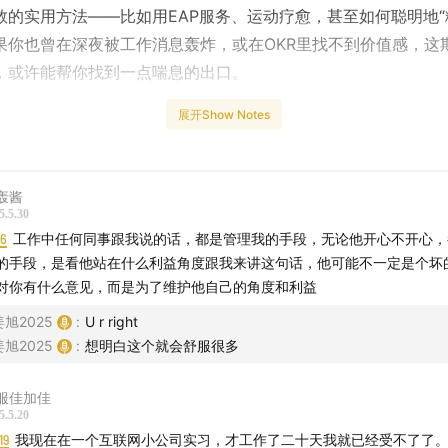
救的实用方法——比如用EAP服务、运动疗愈，甚至如何聪明地“
果你也曾在深夜被工作消息轰炸，或在OKR里找不到价值感，这
，或许能帮你找到一点喘息的出口。
展开Show Notes
，希望你能更爱自己。
VX:
dangnihonglejiangxu
，添加听友群。
轰酱
轴】
5.5.30
16
工作中任何同事跟我说的话，都是管理我的手段，无论他开心不开心，
的手段，是看他站在什么利益角度跟我来讲这句话，他可能不一定是个坏
05:00
]
大厂抑郁的生存焦虑陷阱
对你有什么意见，而是为了维护他自己的角度和利益
就像永动机，完不成是常态，但总有人比你更会汇报。”
姜旭2025
:
U r right
姜旭2025
:
想明白这个就会舒服很多
惧触发最底层的生存焦虑：“35岁被裁，我是不是只能回老家种地
服佳加佳
焦虑症手抖到无法敲键盘，最终选择离职，症状才缓解。
5.5.20
19
我现在在一个互联网小公司实习，才工作了二十天我就已经受不了了