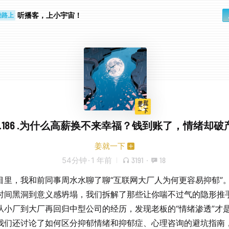
步时
勤路上
听播客，上小宇宙！
ol.186 .为什么高薪换不来幸福？钱到账了，情绪却破
姜就一下
54分钟
·
1 年前
3191
·
18
目里，我和前同事周水水聊了聊“互联网大厂人为何更容易抑郁”
时间黑洞到意义感坍塌，我们拆解了那些让你喘不过气的隐形推
从小厂到大厂再回归中型公司的经历，发现老板的“情绪渗透”才
我们还讨论了如何区分抑郁情绪和抑郁症、心理咨询的避坑指南