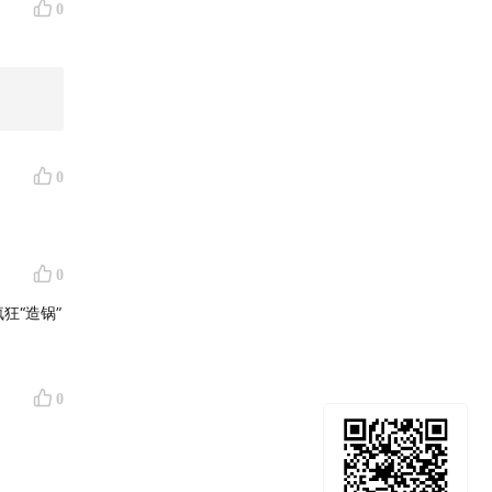
0
0
0
狂“造锅”
0