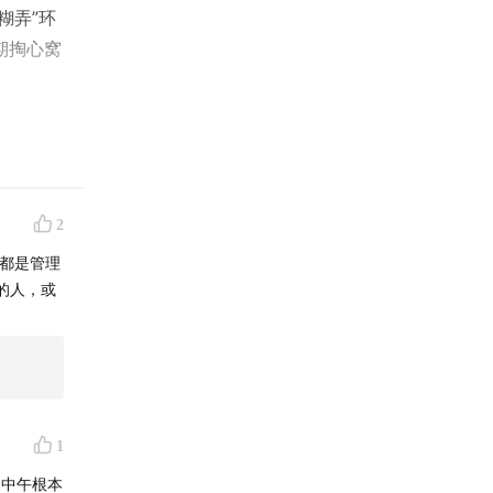
糊弄”环
期掏心窝
2
都是管理
的人，或
？”
1
。中午根本