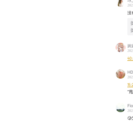
球_
202
心理咨
没
AI能
[
20:00
婉
202
“周末
40:
意义感
HD
202
给职场
15:
“
【嘉宾
Fi
周水水
202

前快手