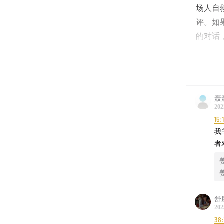
场人自
评。如
的对话
520
欢迎添加
轰
【时间
202
15:
[
00:00
我
-
者
“绩效
裁员恐
舒
朋友因
202
38: