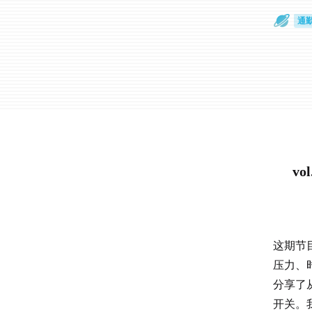
散
通
v
这期节
压力、
分享了
开关。