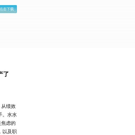
点击下载
产了
。从绩效
手。水水
是焦虑的
，以及职