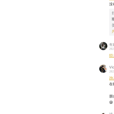
[
05:00
-
没
“负面
区分抑
大厂人
有
202
[
10:00
-
1
03
“同事
Vi
202
用AI
29:
在
从价值
朋
[
15:00
-
😪
“选咨