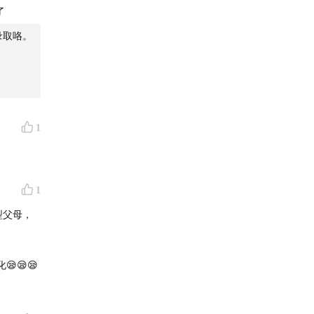
了
录取咯。
1
1
型父母，
”
😪😪