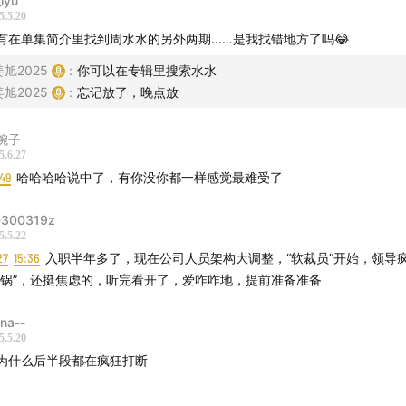
lyu
5.5.20
询师也会崩溃？督导机制如何保证专业度。
有在单集简介里找到周水水的另外两期……是我找错地方了吗😂
姜旭2025
:
你可以在专辑里搜索水水
替代心理咨询吗？“人类还是需要被人类治愈。”
姜旭2025
:
忘记放了，晚点放
-结尾]
终极解法：把自己当第一责任人
婉子
5.6.27
突然有了时间，我反而不会玩了。”
49
哈哈哈哈说中了，有你没你都一样感觉最难受了
是自己定义的：“别等公司给你答案，你的价值不在周报里。”
300319z
5.5.22
人的最后忠告：“照顾自己不是矫情，是成年人的基本功。”
27
15:36
入职半年多了，现在公司人员架构大调整，“软裁员”开始，领导疯
甩锅”，还挺焦虑的，听完看开了，爱咋咋地，提前准备准备
简介】
ona--
5.5.20
为什么后半段都在疯狂打断
、字节跳动，喜马拉雅知识及变现业务负责人