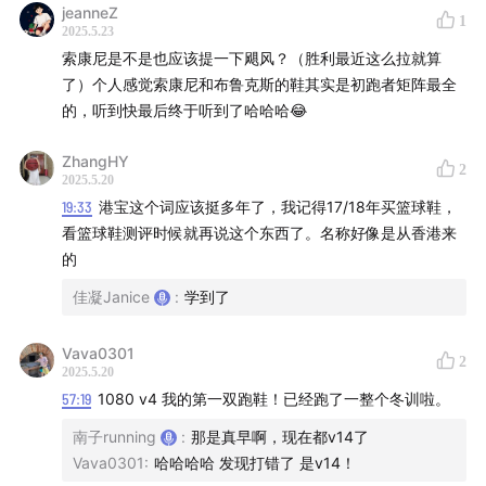
jeanneZ
支撑选runner2
1
2025.5.23
柔软稳定先surfer2
索康尼是不是也应该提一下飓风？（胜利最近这么拉就算
了）个人感觉索康尼和布鲁克斯的鞋其实是初跑者矩阵最全
迪卡侬
的，听到快最后终于听到了哈哈哈😂
ks900light
ZhangHY
2
2025.5.20
Altra
19:33
港宝这个词应该挺多年了，我记得17/18年买篮球鞋，
看篮球鞋测评时候就再说这个东西了。名称好像是从香港来
torin系列
的
4mm落差的fwd系列
佳凝Janice
:
学到了
=======================
Vava0301
2
2025.5.20
微博 / 小程序 / 服务号 / 小红书：@跑者日历
57:19
1080 v4 我的第一双跑鞋！已经跑了一整个冬训啦。
公众号： 跑者日历RUN365
南子running
:
那是真早啊，现在都v14了
Vava0301
:
哈哈哈哈 发现打错了 是v14！