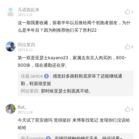
各音频及播客平台：跑者日历
凡诺跑起来
1
跑者日历播客矩阵：跑者日历/装备说/PB计划/跑圈速递/
2025.5.21
这一期我要收藏，留着半年以后推给两个初跑者朋友，为什
首百计划
么是半年后？因为刚推荐他们买了胜利22
商务合作请添加微信号：janicegooner
阿拉莱四
0
2025.6.12
加入听众群：请添加客服微信号 paozherili
第一双是亚瑟士kayano23，家属去东京人肉买的，800-
900块，现在通勤还在穿。
佳凝Janice
:
感觉好多跑鞋鞋底穿坏了还能继续通
勤，鞋面很坚挺
阿拉莱四
:
那时候亚瑟士鞋面真不错。
But_
0
2025.5.30
今天试了双安德玛 觉得挺好 来博客找笔记 发现你们没说哈
哈哈
南子running
:
安德玛接触的确实不多。快说说看~