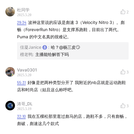
880次顶
杜同学
2
860支撑
2025.5.20
29:34
波神这里说的应该是彪速 3（Velocity Nitro 3）。彪
balos大体重
畅（ForeverRun Nitro）是支撑系跑鞋，目前出了两代。
正常体重1080 v14
Puma 的中文名真的很难记。
索康尼
佳凝Janice
:
哈？@杨三皮🙄
檀老鸭
:
主播能给解答下吗
驭途
向导
Vava0301
3
2025.5.20
布鲁克斯
55:31
好像是把两种类型分开了 我附近的nb店就是运动跑鞋
店和时尚店（姑且这么称呼吧。
普通体重选幽灵17
大体重可以考虑甘油max系列
涛哥_DL
3
2025.5.19
32:10
我在五棵松那里逛过彪马的店，跑鞋不多，只有彪畅，
On昂跑
彪破，彪速这几个款式
平衡款选eclipse