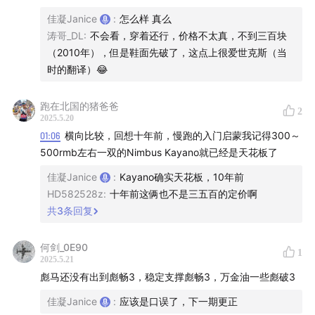
彪畅3（比较万金油）、软弹兼备
佳凝Janice
:
怎么样 真么
亚瑟士
涛哥_DL
:
不会看，穿着还行，价格不太真，不到三百块
（2010年），但是鞋面先破了，这点上很爱世克斯（当
亚瑟士的跑鞋陈列比较容易选到合适的
时的翻译）😂
cumulus
跑在北国的猪爸爸
2
2025.5.20
nimbus
01:06
横向比较，回想十年前，慢跑的入门启蒙我记得300～
kayano
500rmb左右一双的Nimbus Kayano就已经是天花板了
GT系列
佳凝Janice
:
Kayano确实天花板，10年前
Hoka
HD582528z
:
十年前这俩也不是三五百的定价啊
共
3
条回复
克里夫顿轻质缓震
bondi回弹缓震、超临界发泡缓震
何剑_0E90
1
2025.5.21
彪马还没有出到彪畅3，稳定支撑彪畅3，万金油一些彪破3
New Balance
佳凝Janice
:
应该是口误了，下一期更正
680