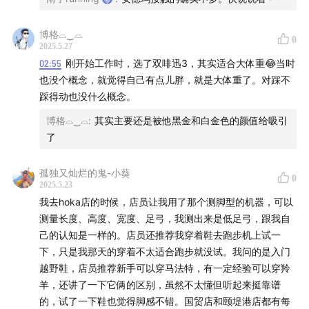
博格⌓‿⌓
0
2025.5.27
02:55
刚开始工作时，选了双啡迅3，其实适合大体重😂当时
也没个概念，就觉得自己有点儿胖，就是大体重了。对踩不
踩得动也没什么概念。
博格⌓‿⌓
:
其实主要还是被他黑金和白金色的颜值给吸引
了
孤独又灿烂的鬼-小葵
0
2025.5.23
我去hoka店的时候，店员让我用了那个测脚型的机器，可以
测量长度、高度、宽度、足弓，我测出来是低足弓，跟我自
己的认知是一样的。店员还推荐我穿着鞋去跑步机上试一
下，只是我那天的穿着不太适合跑步就没试。我问的是入门
越野鞋，店员推荐新手可以穿马法特，有一定经验可以穿羚
羊，还讲了一下它俩的区别，虽然不太懂但听起来挺靠谱
的，试了一下鞋也觉得脚感不错。国贸店和颐堤港店都有每