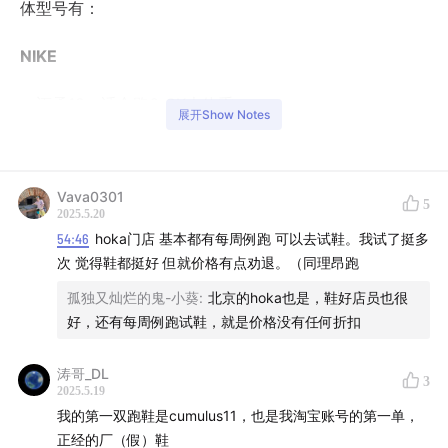
体型号有：
NIKE
迈柔18，适合跑6-8K大体重
展开Show Notes
zoomfly6，适合跑半马
Vaporfly next%4，代适合跑全马
invincible run 3 也适合日常跑步
Vava0301
5
波神推荐：winflo 11、invincible run 3
2025.5.20
54:46
hoka门店 基本都有每周例跑 可以去试鞋。我试了挺多
Adidas
次 觉得鞋都挺好 但就价格有点劝退。（同理昂跑
孤独又灿烂的鬼-小葵
:
北京的hoka也是，鞋好店员也很
主推波士顿12，还有pureboost
好，还有每周例跑试鞋，就是价格没有任何折扣
Adizero SL2
涛哥_DL
3
2025.5.19
PUMA
我的第一双跑鞋是cumulus11，也是我淘宝账号的第一单，
正经的厂（假）鞋