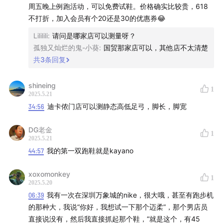
周五晚上例跑活动，可以免费试鞋。价格确实比较贵，618
不打折，加入会员有个20还是30的优惠券😂
Lililili
:
请问是哪家店可以测量呀？
孤独又灿烂的鬼-小葵
:
国贸那家店可以，其他店不太清楚
共
3
条回复
shineing
1
2025.5.21
34:56
迪卡侬门店可以测静态高低足弓，脚长，脚宽
DG老金
1
2025.5.21
44:57
我的第一双跑鞋就是kayano
xoxomonkey
1
2025.5.20
06:39
我有一次在深圳万象城的nike，很大哦，甚至有跑步机
的那种大，我说“你好，我想试一下那个迈柔”，那个男店员
直接说没有，然后我直接抓起那个鞋，“就是这个，有45