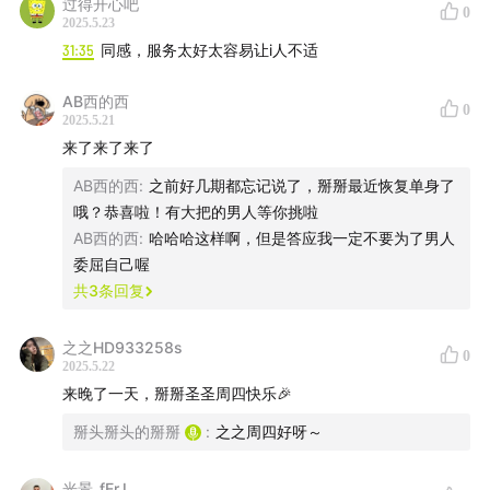
过得开心吧
0
2025.5.23
31:35
同感，服务太好太容易让i人不适
AB西的西
0
2025.5.21
来了来了来了
AB西的西
:
之前好几期都忘记说了，掰掰最近恢复单身了
哦？恭喜啦！有大把的男人等你挑啦
AB西的西
:
哈哈哈这样啊，但是答应我一定不要为了男人
委屈自己喔
共
3
条回复
之之HD933258s
0
2025.5.22
来晚了一天，掰掰圣圣周四快乐🎉
掰头掰头的掰掰
:
之之周四好呀～
光景_fErJ