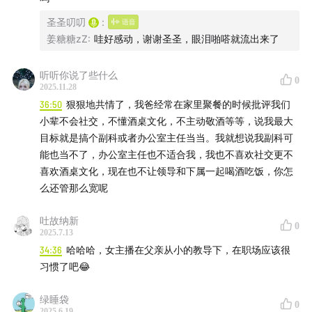
圣圣叨叨
:
姜糖糖zZ
:
哇好感动，谢谢圣圣，眼泪啪嗒就流出来了
听听你说了些什么
0
2025.11.28
36:50
狠狠地共情了，我爸经常在家里聚餐的时候批评我们
小辈不会社交，不懂酒桌文化，不主动敬酒等等，说我最大
目标就是搞个副科或者办公室主任当当。我就想说我副科可
能也当不了，办公室主任也不适合我，我也不喜欢社交更不
喜欢酒桌文化，现在也不让领导和下属一起喝酒吃饭，你怎
么还管那么宽呢
吐故纳新
0
2025.7.13
34:36
哈哈哈，女主播在父亲从小的教导下，在职场应该很
习惯了吧😂
绿睡袋
0
2025.6.19