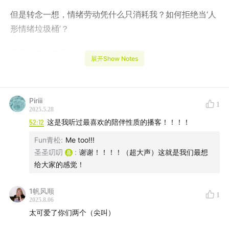
但是转念一想，情绪劳动凭什么只消耗我？如何拒绝当‘人
形情绪垃圾桶’？
听完这期，但愿你的CPU或许能降温10℃！
展开Show Notes
Piriii
1
2025.5.28
52:12
这是我听过最喜欢的陪伴性质的播客！！！！
Fun青松
:
Me too!!!
圣圣叨叨
:
谢谢！！！！（超大声）这就是我们最想
给大家的感觉！
1帆风顺
1
2025.8.06
太可爱了你们两个（尖叫）