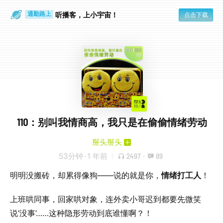
散步时
通勤路上
听播客，上小宇宙！
点击下载
110：别叫我情商高，我只是在偷偷情绪劳动
掰头掰头
53分钟
·
1 年前
2497
·
89
明明没搬砖，却累得像狗——说的就是你，
情绪打工人
！
上班哄同事，回家哄对象，连外卖小哥迟到都要先微笑
说‘没事’……这种隐形劳动到底谁懂啊？！