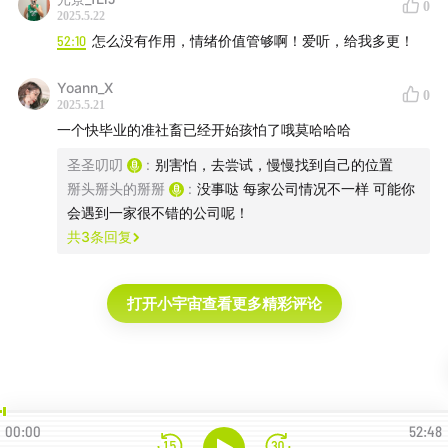
0
2025.5.22
52:10
怎么没有作用，情绪价值管够啊！爱听，给我多更！
Yoann_X
0
2025.5.21
一个快毕业的准社畜已经开始孩怕了哦莫哈哈哈
圣圣叨叨
:
别害怕，去尝试，慢慢找到自己的位置
掰头掰头的掰掰
:
没事哒 每家公司情况不一样 可能你
会遇到一家很不错的公司呢！
共
3
条回复
打开小宇宙查看更多精彩评论
00:00
52:48