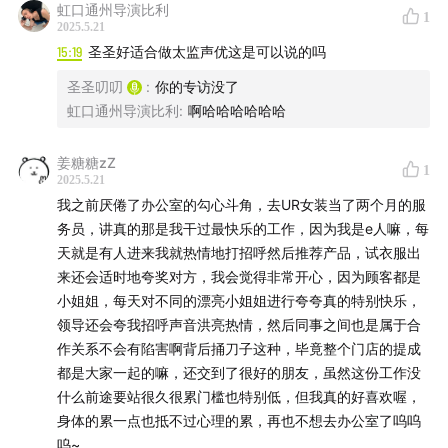
虹口通州导演比利
感谢您收听主播聊情绪劳动
1
2025.5.21
15:19
圣圣好适合做太监声优这是可以说的吗
下期再见！
圣圣叨叨
:
你的专访没了
虹口通州导演比利
:
啊哈哈哈哈哈哈
姜糖糖zZ
1
2025.5.21
我之前厌倦了办公室的勾心斗角，去UR女装当了两个月的服
务员，讲真的那是我干过最快乐的工作，因为我是e人嘛，每
天就是有人进来我就热情地打招呼然后推荐产品，试衣服出
来还会适时地夸奖对方，我会觉得非常开心，因为顾客都是
小姐姐，每天对不同的漂亮小姐姐进行夸夸真的特别快乐，
领导还会夸我招呼声音洪亮热情，然后同事之间也是属于合
作关系不会有陷害啊背后捅刀子这种，毕竟整个门店的提成
都是大家一起的嘛，还交到了很好的朋友，虽然这份工作没
什么前途要站很久很累门槛也特别低，但我真的好喜欢喔，
身体的累一点也抵不过心理的累，再也不想去办公室了呜呜
呜~