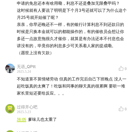
申请的免息还本有啥用嘞，利息不还是叠加无限叠甲吗？
这时候就有人要说了明明是下个月3号还就可以了为什么这个
月25号就开始催了呢？
亲亲，你早还晚还不一样，有的银行计算利息不到还款日的
时候是只换本金就可以的都能操作的，有的催收员会想让你
多还一点故意拖很久才催你，就算是有办法还本不付息也会
讲没有的，毕竟你的利息多少可关系着人家的提成嘞。
（愿世上没有欠款）
无语_QPtt
0
2025.5.24
不知道算不算情绪劳动 但真的工作完后自己下班晚点 没人一
起吃饭真的太爽了！吃饭和同事的聊天真的很累啊 要听一堆
家长里短还要给反应。。。
过得开心吧
0
2025.5.23
36:05
爹味儿也太重了