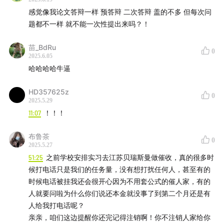
感觉像我论文答辩一样 预答辩 二次答辩 盖的不多 但每次问
题都不一样 就不能一次性提出来吗？！
苗_BdRu
0
2025.6.05
哈哈哈哈牛逼
HD357625z
0
2025.5.29
11:07
！！！
布鲁茶
0
2025.5.27
51:25
之前学校安排实习去江苏贝瑞斯曼做催收，真的很多时
候打电话只是我们的任务量，没有想打扰任何人，甚至有的
时候电话被挂我还会很开心因为不用套公式的催人家，有的
人就要问啦为什么你们说还本金就没事了到第二个月还是有
人给我打电话呢？
亲亲，咱们这边提醒你还完记得注销啊！你不注销人家给你