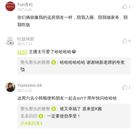
Fun青松
1
2025.6.01
你们俩就像我的远房朋友一样，陪我入睡、陪我做家务、陪
我吃饭
吐故纳新
0
2025.7.13
42:53
主播太可爱了哈哈哈哈😂
本期，两位主播将聊聊情绪劳动，内容包括但不限于：
掰头掰头的掰掰
:
哈哈哈哈哈哈 谢谢纳新老师的夸奖
🥰
老板不仅要我完成KPI，还要我情绪在线
同事的夸奖是认为我能力在线？还是希望我多干？
Yoonzino-kk
1
工作结束，回家也要继续劳动哦
2025.5.21
这周六去小韩顺便和朋友一起去svt十周年快闪哈哈哈
—————————————————————————
掰头掰头的掰掰
:
谁又幸福了 原来是K酱
——
圣圣叨叨
:
一定要使劲享受！
共
4
条回复
这里是圣圣与掰掰的【掰头掰头】，两个好朋友的电台。