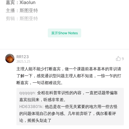
嘉宾：Xiaolun
主播：斯图亚特
剪辑：斯图亚特
关于「牛油果烤面包」
展开Show Notes
「牛油果烤面包」播客入选2020苹果最佳播客，获得年度
编辑推荐，聊科技发展趋势，聊各行业来龙去脉。我们坐
标硅谷，邀请第一线的资深专家分享给大家听！
RR123
9
2025.5.25
主理人能不能少打断嘉宾，做一个课题前基本基本的常识请
欢迎您在每期节目下方给我们留言，和我们的主播互动交
了解一下，感觉通识型问题主理人都不知道，一惊一乍的打
流，或是添加微信小助手nygkmb2022，加入微信听友
断嘉宾，一句话都难说完。
群。如果您对我们的志愿者工作有兴趣，请点击
这个链接
qqqqqn
:
全程在科普常识性的内容，一直把话题带偏靠
看我们的招募帖；你有什么有趣的话题，想来作牛油果烤
嘉宾拉回来，听感非常差。
面包的嘉宾，或是对节目有任何的意见或建议，欢迎发邮
HD633801k
:
他总是在一些无关紧要的地方用一些古怪
件和我们联系。我们的邮件地址是：
的问题体现自己的参与感。几年前弃听了，偶尔看看评
host@avocadotoast.live
论，摇摇头划走了