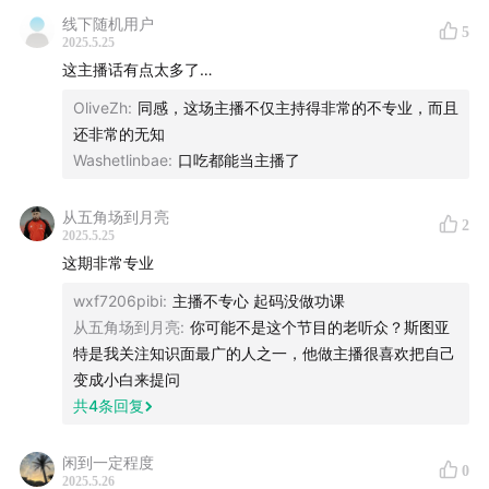
图片：Generated by Gemini
线下随机用户
5
2025.5.25
片头片尾音乐：
这主播话有点太多了…
Courante 1st Cello Suite
OliveZh
:
同感，这场主播不仅主持得非常的不专业，而且
Exzel Music Publishing (freemusicpublicdomain.com)
还非常的无知
Licensed under Creative Commons: By Attribution 3.0
Washetlinbae
:
口吃都能当主播了
creativecommons.org
从五角场到月亮
2
2025.5.25
这期非常专业
wxf7206pibi
:
主播不专心 起码没做功课
从五角场到月亮
:
你可能不是这个节目的老听众？斯图亚
特是我关注知识面最广的人之一，他做主播很喜欢把自己
变成小白来提问
共
4
条回复
闲到一定程度
0
2025.5.26