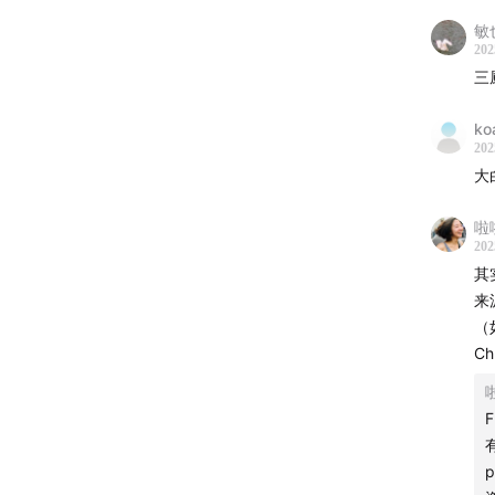
延伸阅
踩
敏
202
欢迎大
「
三
1
么呀 |
小
ko
202
在
欢迎加
大
6
企
欢迎在
啦
经
qizhul
202
小
其
大
节目BG
来
2
（
销
The Lo
C
大
充
Massiv
大
3
节目后期
B