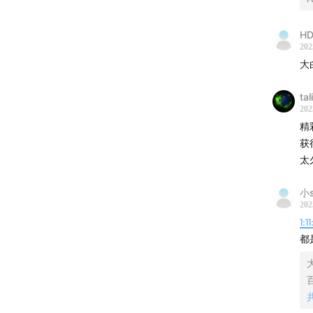
HD
202
大
tal
202
精
获
太
小s
202
1:11
都