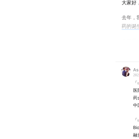
大家好
去年，
药的诞
今年我
好，小
人，三
A
想录这
202
款》
「
医
简明时
药
中
05:14
创
「
08:03
B
B
融