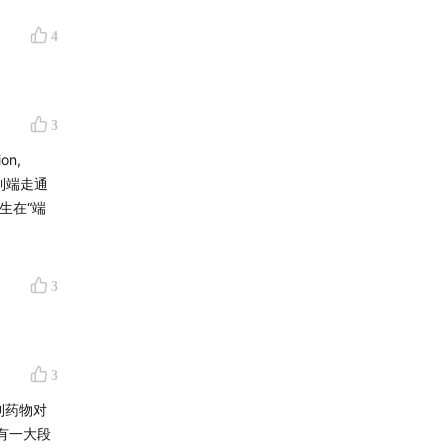
4
3
on,
端到端走通
生在“端
3
3
利药物对
有一大段