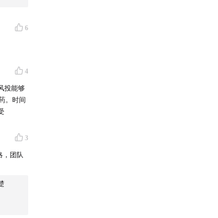
6
4
风投能够
的药。时间
受
3
略，团队
楚