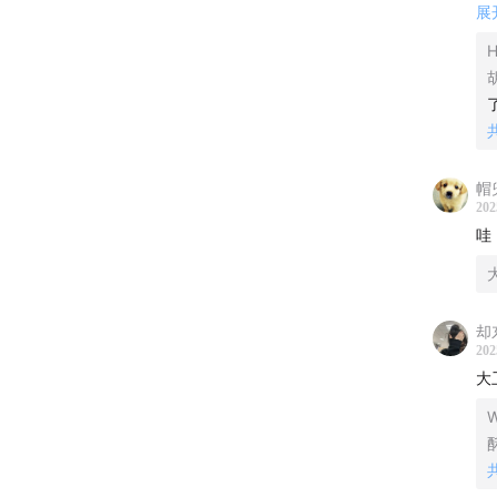
15:58
从
B
展
B
H
18:20
医
药
23:06
从
「
B
32:11
C
M
帽
M
202
39:44
为
围
哇
关于F
「
与FDA
美
中
却
202
44:34
外
讨
大
57:31
讨
「
W
美
酥
63:09
围
讨
国