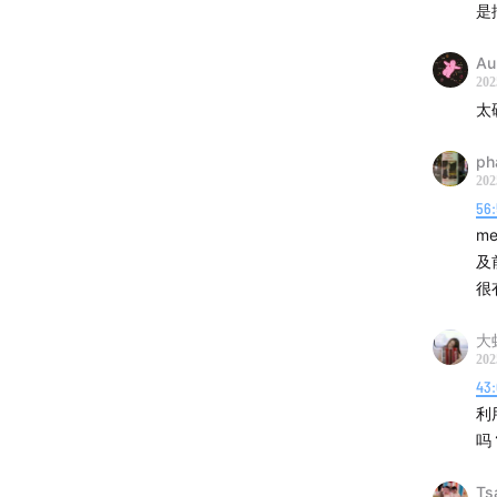
是
Aur
202
太
ph
202
56
m
及
很
大
202
43
利
吗
Ts