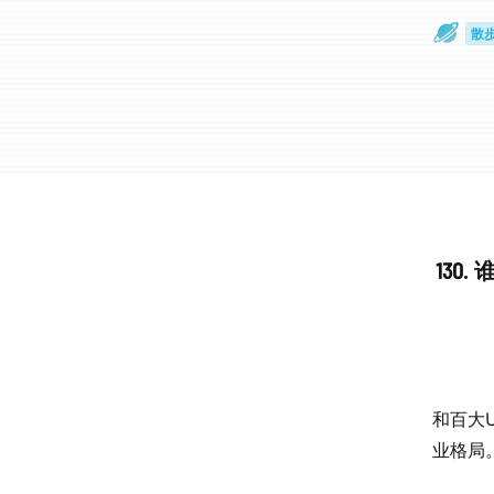
散
通
13
和百大
业格局