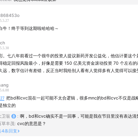
868453o
5.5.27
白牛！终于等到这期啦哈哈哈～
ich
5.5.30
彩。七八年前看过一个很牛的投资人提议新药开发公益化，他估计要这个
得稳定回报风险最小，好像是需要 150 亿美元资金滚动投资 70 个左右
久远，数字估计有差错，反正当时我给别人看有人觉得多有人觉得可以接
ang
5.6.08
:27
把bd和cvc混在一起可能不太合逻辑，很多mnc的bd和cvc不仅是战
是独立的
大卫翁
:
啊，bd和cvc确实不是一回事，可能是我在节目里没有表达清
百草丰茂
:
cvc的意思是？
共
4
条回复