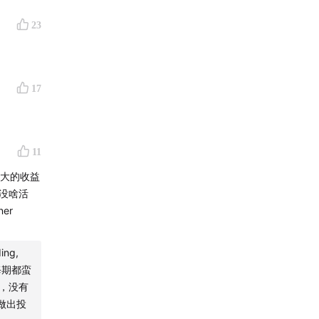
来的？》
23
到底有什
17
项目达
有。
，它就已
11
很大的收益
的没啥活
er
化资源更
ng,
，每期都蛮
身，没有
做出投