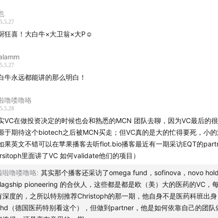
读：
坑。
《【光大医药&海外】美国创新药与美元霸权： 钱到底怎么
也
5.5.27
家关注我的生活方式播客节目《犬生活》，
✅讨论」
《都在酒里了！酒里
厨狂喜！大白牛×大卫翁×大P☺️
）“小公司提供创新，大公司负责兑现价值？”
 狂喜播客节·feat.大雄/馋虫/小跑》
新鲜出炉~
公司，比较专注于最擅长的某一种药或某一个靶点。
alamm
5.5.27
50款肿瘤的新药中，有46%是由小型的Biotech独立发现，如果计入合作
入我的
知识星球
，我正在好好运营那一片后花园。
白牛永远都能讲的那么明白！
2%；而大型药企只有26%。在上市环节，76%是由大型药企持有或共同持
业是在发展，小药企不会永远是小药企。一旦它有能力把商品推到市场上
评论区和我互动，或者给我写邮件，邮箱地址
啦噜喽噜咯
不再是个小药企了。
ouyanbinke@gmail.com。
5.5.28
企业更活跃更有生命力，相比MNC掉头更快。存在幸存者偏差。
实VC在做投资决定的时候也会和熟悉的MCN 团队去聊，因为VC最后的
药企要求更高，希望把资源分配在最有可能实现的项目上，提高成功率。
M：
源于期待这个biotech之后被MCN买走；但VC真的是大的忙得要死，小
）“大公司主导的项目更容易成功？”
如果英文不错可以在苹果播客去听flot.bio播客最近有一期采访EQT的partn
售实力不在同一个水平上。
ng Way Round - Jodymoon
hrsitoph里面讲了VC 如何validate他们的项目）
药企在药物开发过程中的筛选与淘汰机制更成熟，临床策略更系统，商业
足。临床开发能力也有显著差别。
啦啦噜喽噜咯
:
其实那个播客还采访了omega fund，sofinova，novo holdi
e Attack - Teardrop
药企有能力充分的发挥一个药物/靶点的价值，小药企开发能力有限。
Flagship pioneering 的合伙人，这些都是都是欧（美）大的医药的VC
）“不同类型公司的资金来源完全不同？”
有深度的，之所以特别推荐Christoph的那一期，他自身不是医药科班出
：Siri
iotech超级依赖一级市场的融资。
phd（德国医药特别看这个），但做到partner，他是如何依靠自己的团队