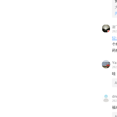
美
B
企
V
V
谢
202
52:
个
药
Ya
202
哇
A
dn
202
福
A