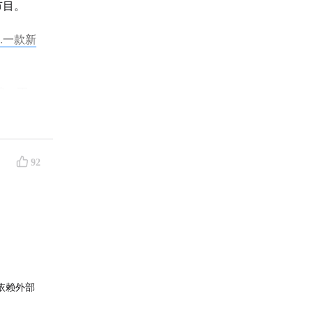
节目。
70.一款新
状。正
的投资
92
ma造爆
，依赖外部