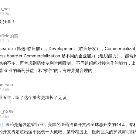
iu_oct
5.5.28
厨狂喜！
rfield的窝
5.7.13
search（筛选-临床前），Development（临床研发），Commercializati
ross boarder Commercialization 是不同的企业能力（组织能力）。能
稳的不多。再考虑到药物专利时间限制， 不同组织间对接合作的能力，出
端”企业的新药获益，和“收养”的，有差异是合理的
lunesea
5.6.09
业五年，听了这个播客更增长了见识
ic_9X8k
5.6.04
53
医药是超强监管行业，美国的医药消费开支占全球总开支的44%，专
的开支肯定超出这个比例一大截吧。某种程度上，医药巨头的护城河可能