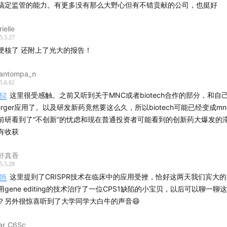
搞定监管的能力。有更多没有那么大野心但有不错贡献的公司，也挺好
ielle
5.5.27
硬核了 还附上了光大的报告！
antompa_n
5.6.02
:52
这里很受感触。之前又听到关于MNC或者biotech合作的部分，和自
erger应用了。以及研发新药竟然要这么久，所以biotech可能已经变成m
前研看到了“不创新”的忧虑和现在普通投资者可能看到的创新药大爆发的
有收获
虾真香
5.5.28
:05
这里提到了CRISPR技术在临床中的应用受挫，恰好这两天我们宾大
用gene editing的技术治疗了一位CPS1缺陷的小宝贝，以后可以聊一聊
？另外很惊喜听到了大学同学大白牛的声音😄
ar_C6Sc