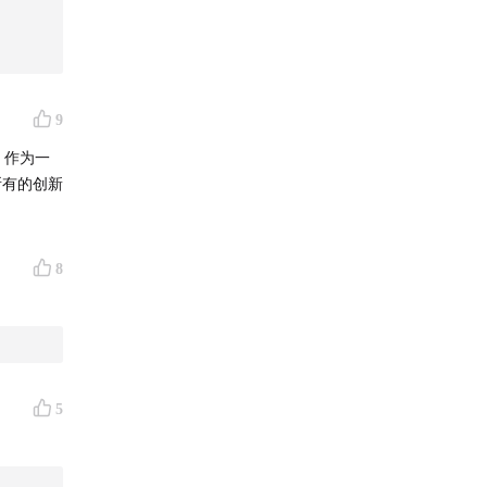
不愿意给
考量。
9
。作为一
所有的创新
8
5