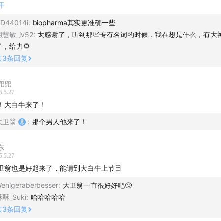
汽车行业类比当前创新药行业的生态格局
iofarm（生物制药公司）：＞1000个雇员，具备商业化能力。
开
iopharm放眼全球，才40~50年历史。之前是传统药企和科研机构/学校
D44014i
:
biopharma其实更准确一些
药行业的MNC又是什么？
企转型前后，研发成本变化巨大。
胡慧敏_jv52
:
太感谢了，听到那些专有名词的时候，我在想是什么，有大
了，给力🌻
MNC的诞生路径，看中国最可能成为MNC的药企有哪些？
✅MNC跨国药企」
共
3
条回复
iopharm：以产品为中心。
XO从众人追捧到风光不再，发生了什么？
NC：药是核心业务，但并不局限于此。更多的收入来源是投资。
兜兜
NC在某个领域有一定的厚度、广度。而Biopharm在某些小方面上快速的
5.5.27
什么美国的学术机构和药企的关系可以如此紧密？
，但在多领域上的广度，与MNC有明显差别。
！大白牛来了！
DA监管的播客推荐：
大卫翁
:
那个男人他来了！
《监管、药企和患者是新药研发的不可能三
✅CXO（外包服务商）」
专家聊聊创新药的审评与上市 （上） E41》
国70%以上的药品研发中有中国CRO的参与。
国在产业链的优势，服务高度专业化。
东
5.5.27
包服务成本提高，有开发能力的企业，在慢慢的把这些职能往回收。
论一：“小公司提供创新，大公司负责兑现价值？”
卫翁也是好起来了，能请到大白牛上节目
论二：“大公司主导的项目更容易成功？”
✅学术机构 & 药企」
enigeraberbesser
:
大卫翁一直很好好吧🙄
国的学术界和产业界的合作非常紧密。本身有足够的动力，以及非常好的
酥_Suki
:
哈哈哈哈哈
。
论三：“不同类型公司的资金来源完全不同？”
共
3
条回复
内更多是follow为主，以及文化氛围的不同。学校里的老师和教授直接创