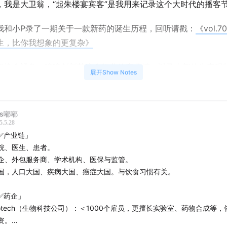
，我是大卫翁，“起朱楼宴宾客”是我用来记录这个大时代的播客
我和小P录了一期关于一款新药的诞生历程，回听请戳：
《vol.
生，比你我想象的更复杂》
想换个视角，聊聊创新药这个行业的产业链，以及内部的生态现
展开Show Notes
P作为早研科学家，大白牛作为临床医学专家，我作为资本市场
个视角加总，可以相对完整的讨论清楚这个行业的格局。
ss嘟嘟
期节目的起因可以参见这篇文章：
《Biotech搞创新，Big Phar
5.5.28
✅产业链」
院、医生、患者。
间轴：
企、外包服务商、学术机构、医保与监管。
国，人口大国、疾病大国、癌症大国。与饮食习惯有关。
新药这个产业链上到底有多少类“玩家”？
✅药企」
iotech和Biopharm到底应该如何区分？
iotech（生物科技公司）：＜1000个雇员，更擅长实验室、药物合成等
资。