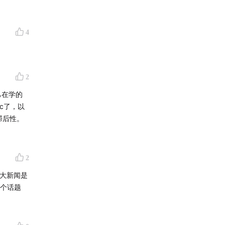
4
2
己在学的
nc了，以
滞后性。
2
的大新闻是
这个话题