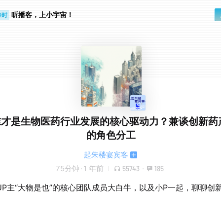
听播客，上小宇宙！
步时
勤路上
0. 谁才是生物医药行业发展的核心驱动力？兼谈创新
的角色分工
起朱楼宴宾客
75分钟
·
1 年前
55743
·
185
UP主“大物是也”的核心团队成员大白牛，以及小P一起，聊聊创
。