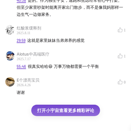
40:38
是的。作为独生子女，逃跑和焦虑经常在心中打架。
33:36
母亲心中有对子女的比较吗？
但至少家里吵架时能离开家出门散步，而不是像我妈那样一
边生气一边做家务。
36:56
在很多家庭的价值衡量的砝码中，孩子付出的钱是
贵的，时间是廉价的，懂事是被忽略的
红酸浆缓释剂
1
2025.8.11
Part 4 母女关系的代际影响
29:59
这就是家里妹妹当弟弟养的感觉
39:49
焦虑和控制，在母女关系上的体现
Alotus中高端医疗
1
2025.7.17
46:28
模式上的复制：我发现我讨厌我妈的点，在我身上
55:46
很真实哈哈😆 万事万物都需要一个平衡
我都有
E个漂亮宝贝
0
2026.4.26
48:11
作为一个孩子真的很在意你的妈妈是不是爱你，竭尽
谢谢
全力的在寻找、确认母亲对自己的爱
49:21
还有一些人终生在寻找母亲，寻找家的归属感
打开小宇宙查看更多精彩评论
Part 5 Tips