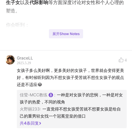
生子女
以及
代际影响
等方面深度讨论对女性和个人心理的
塑造。
你会听到：
展开Show Notes
母亲的角色
：为何母亲往往是孩子世界中最初的“女
娲”，对孩子的情绪、行为产生深远影响？
懂事孩子的困境
：作为家庭中的“姐姐”或“女儿”，她们如
GraceLL
4
何无意识地承担家庭情绪的维系者，甚至自我牺牲，而
2025.5.29
女孩子多么美好啊，更多美好的女孩子，世界就会变得更美
这种付出又为何常不被看见？
好，有时候听到因为不想女孩子受苦就不想生女孩子的观点
代际焦虑
：女性如何更容易地传承焦虑，以及这种焦虑
还是不适应😂
如何影响我们与亲密伴侣和子女的关系。
佳莹-MCC教练
:
一种是对女孩子的悲悯，一种是对女
家庭模式的复制
：我们如何无意识地复制父母的模式，
孩子的热爱，不同的视角
甚至自己不喜欢的特质？
火野丽233
:
一直觉得不想女孩受苦就不想要女孩是给自
打破循环
：如何通过觉察、自我探索和建立新的亲密关
己的重男轻女找一个冠冕堂皇的借口
系来打破旧有模式，实现自我救赎与成长。
共
4
条回复