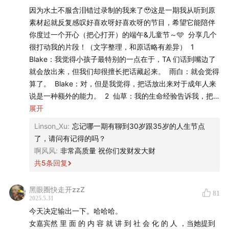
因为水土不服含泪错过录制的我来了🥹这是一期我从听到原
但藏着重量的话题，为什么我们没有长成小时候想象中的
素材起就反复感叹好喜欢呀好喜欢呀的节目，希望它能陪伴
大人？小时候总觉得成为大人该多好呀，成为大人就意味
你度过一个开心（把心打开）的端午&儿童节～🩵 分享几个
着稳重从容，任何事情都有答案。但真的走进成年人的世
很打动我的片段！（文字整理，和原话略有差异） 1
界，才发现，原来我们依然会迷茫、焦虑，会在深夜觉得
Blake：我觉得小孩子最特别的一点在于，TA 们话到嘴边了
孤单，只是大人们更擅长把这些藏起来。
我们总是让自己
就会放出来，但我们却很擅长把话藏起来。 雨白：就会觉得
尽可能像个大人，但偶尔也会在想，有些话如果可以说出
算了。 Blake：对，但是我觉得，把话放出来对于成年人来
说是一种额外的能力。 2 仙草：我的生命经验告诉我，把
口，会不会更轻松一点呢？
这些痛苦说出来是好的。每当我们说出口，我们也创造了一
展开
个替别人说出口的机会。然后如果有人看到别人说出口了，
于是，这一期节目我们想换一个方式来聊一聊长大。我们
Linson_Xu
:
忘记哪一期有聊到30岁跟35岁的人生节点
TA可能也会选择说出口。我自己的信念是这样，包括我做很
来到了广州，和青年媒体品牌「我要 WhatYouNeed」的
了，请问有记得的吗？
多内容的信念都是这样的。 我觉得做内容的信念，是一个你
两位朋友一起坐下来聊了聊，TA 们是创始人 Blake 和主
啊风风
:
非常高质量 祝你们发财发大财
做了很久很久之后才会有的东西，你才会知道自己为什么要
共
5
条回复
播仙草。
TA 们的内容我们小酒馆全员都超级喜欢，播客
做这样子的内容。对我来说那个答案可能就是，我必须要说
「不把天聊si」也是我们私藏的心头好。我们常常会觉
一些别人说不出口的话。我自己率先说出那些话，才会引来
黑眼圈快走开zzZ
得：天哪，TA 们怎么总能那么自然地讲出那些我们讲不
81
别人也说出那种话。当大家都愿意说出这种话，人的痛苦就
2025.5.31
会减轻一点。 3 Blake：我看到他，看到其他路过的学生。
出口的情绪？我们想，也许这正适合在儿童节送给每一个
今天决定输出一下。哈哈哈。
TA 们看起来是一样的，但是各自的遭遇却是如此巨大地不
仍在努力成为大人的我们。
女嘉宾然 里 面 的 内 容 就 讲 到 社 会 化 的 人 ，当她提到