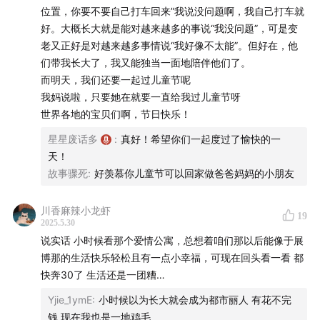
关于小酒馆，你有什么好奇的问题？又或者，有些话想告
位置，你要不要自己打车回来”我说没问题啊，我自己打车就
诉我们很久了，但一直没机会说。趁着这个机会，都写下
好。大概长大就是能对越来越多的事说“我没问题”，可是变
来吧！
老又正好是对越来越多事情说“我好像不太能”。但好在，他
们带我长大了，我又能独当一面地陪伴他们了。
你的提问或分享，有可能会出现在我们的节目之中。欢迎
而明天，我们还要一起过儿童节呢
你扫码参与问卷，
或点击链接
，共创属于我们的纪念时
我妈说啦，只要她在就要一直给我过儿童节呀
世界各地的宝贝们啊，节日快乐！
刻！干杯！
星星废话多
:
真好！希望你们一起度过了愉快的一
天！
故事骤死
:
好羡慕你儿童节可以回家做爸爸妈妈的小朋友
川香麻辣小龙虾
19
2025.5.30
说实话 小时候看那个爱情公寓，总想着咱们那以后能像于展
博那的生活快乐轻松且有一点小幸福，可现在回头看一看 都
快奔30了 生活还是一团糟…
Yjie_1ymE
:
小时候以为长大就会成为都市丽人 有花不完
钱 现在我也是一地鸡毛