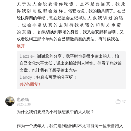
同，而且也没有人会去问一个看起来普普通通的人，你经历
关 于 别 人 会 说 要 请 你 吃 饭 ， 是 不 是 要 当 真 。我 觉
了什么？那个时候很大的一个动机，就是我很想让我们学校
和TA 们聊天的这几个小时甚至也软化了我，你可能会听
得 我 以 前 也 都 会 这 样 。俗套地说，我的确共情了。在已
的人知道，TA 旁边看起来很苦恼的一个人，TA 到底在苦恼
经快奔四的年纪，现在还是会去记得别 人 跟 我 讲 过 的 话
到一个小酒馆近 200 期节目以来前所未有温柔的雨白，连
什么？ 当然，如果你问我这种动机的背后又是什么样的信念
， 也 会 非 常 认 真 的 去 对 待 我 承 诺 的 和 对 方 承 诺
我自己都没有想到，原来我也有这么轻声细语的一面。这
在支撑着我，我也搞不懂。但是我在建团队的时候，我就
的 东 西 。 如果切换到职场的身份，我又会安慰和自嘲，又
是一场没有特别清晰结构的漫谈，但如果你愿意放下期
想，你难道不好奇你旁边的人在想什么吗？于是我们就开始
或者说纠正那个单纯的自己清澈愚蠢的想法。有时候我在分
待，放轻松，带着一点点柔软来听，这期节目或许能恰好
写那个学校的故事，后面变成了写社会人的故事，现在变成
清楚别人究竟是在认真地说，还只是说一下找个台阶大家好
展开
了能够暴露更多人的内心世界的故事。 雨白：就这样一不小
在你需要的时候给你一点点的温暖。
结束一场对话，在这个信号的识别上，我还没有练习到高级
Dazzle-
:
谢谢您的分享，我平时也是很少输出的人，怕
心做了 10 年。 Blake：对，就一不小心做了 10 年。 4 仙
段位。一方面庆幸自己还保有天真，另一方面又觉得自己情
自己文化水平太低，说出来怕被别人嘲笑。但看了您这篇
草：我对这个残酷的现实其实没有很绝望，我觉得这是做内
🔗 官方地址
商真的好低，或者说有没有职场商这一说？ 如果有，我可能
文章，也让我有了想要输出念头！
容的规律。会有一批人厌倦你，也会有一批人被你重新吸
连及格都会很勉强。
Dandy_
:
好真实可爱的分享呀！
引。所以我就会想说，没有关系，我就继续做下去，一期一
如果你所使用的客户端显示不全，请点此访问有知有行的
共
7
条回复
期地做下去就好了。
官网查看全文
人到中年，面对家庭社会压力和自身硬件变化这些传统较“负
面”的东西以外，我觉得有一个心态上的变化非常可贵，那就
也谈钱
🍻 本期嘉宾
47
是现在的我更加“厚脸皮”了。 好像这是一个从青年女性到中
2025.5.30
年女性一个心态上的分水岭，我观察身边人，很多都有类似
为什么我们要成为小时候想象中的大人呢？
Blake：
青年媒体品牌「我要WhatYouNeed」创始人，同
的感觉。过去二十几岁时候那种拧巴的羞怯脸皮薄，现在都
可以大大方方地承认自己是中年妇女了，好像去菜场挑肥拣
时有一个播客
「Blake有问题」
。
作为一个成年人，我们遇到困难时不太可能向一位未曾踏入
瘦，讨价还价也变得从容了。没有了偶像包袱，真的很爽。