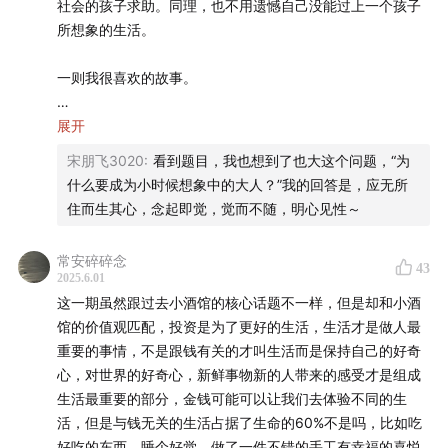
社会的孩子求助。同理，也不用遗憾自己没能过上一个孩子
连我那个还有点姿色的游泳私教小鲜肉，我都可以很坦然地
仙草：
播客
「不把天聊si」
主播。
所想象的生活。
面对，而我心无旁骛，一心只想好好游泳。
🪁 时间轴
一则我很喜欢的故事。
但这些心态上的变化，也并没有影响到我保持对生活的好
奇。我在出差的时候看到深圳马路绿化带的大树树冠上的红
02:27
投资是你们大人的事情，我要坐小孩那桌 🧒🏻
A friend of mine who is a quite successful doctor
展开
色，依然会好奇，依然会掏出手机想要记录。在路边等车的
complains constanly about her job. How did she get into
宋朋飞3020
:
看到题目，我也想到了也大这个问题，“为
时候（对，我现在不用挤地铁了，专车自由），还是会感谢
08:53
一群敏感的、善于体尝日常细节的、充满好奇的以
this fix? In high school she already wanted to be a
什么要成为小时候想象中的大人？”我的回答是，应无所
吹过的风给我的凉爽，欣赏树枝在风中摇曳的自由自在。
及面对生活困难的人
doctor. And she is so ambitious and determined that she
住而生其心，念起即觉，觉而不随，明心见性～
overcame every obstacle along the way —— including,
我希望变得成熟的同时还能保持觉知。尽管生活磨平了我的
15:15
十年前的一个起心动念：站在我旁边的那个人，TA
unfortunately, not liking it.
棱角，但是我还能有对生活的热爱和对事物的敏感。
常安碎碎念
43
在想些什么？TA在苦恼什么？「其实我们都想看一看别人
2025.6.01
Now she has a life chosen for her by a high-school kid.
的内心」
这一期虽然跟过去小酒馆的核心话题不一样，但是却和小酒
最后，很想表达一下作为用户对于内容创作者的一些反馈。
馆的价值观匹配，投资是为了更好的生活，生活才是做人最
Whatyouneed，我没记错最早是我前任推给我的，那时候对
通常我们把现在依然带来积极影响的儿时想法叫做「梦
25:14
创作、表达欲和自我暴露：
把藏起来的话重新说出
重要的事情，不是跟钱有关的才叫生活而是保持自己的好奇
泛心理学感兴趣，同时还关注了knowing yourself。 感谢让
想」，现在带来消极影响的儿时想法叫做「执念」。而决定
口，是成年人的超能力
心，对世界的好奇心，新鲜事物新的人带来的感受才是组成
我时隔多年再了解到这个公众号背后的团队，尽管现在我年
一个想法是梦想还是执念的，其实是现在的我们呀。
生活最重要的部分，金钱可能可以让我们去体验不同的生
纪大了，已经不再去翻你们文章了，但过往的陪伴是真实
34:44
活，但是与钱无关的生活占据了生命的60%不是吗，比如吃
我很想知道，那些没有安全感的同类们，都是怎样
的，感恩也是真实的。 我不是一个勤快输出的人。但现在我
照顾好内心的小孩，但不是无条件溺爱。儿童节快乐～
好吃的东西，睡个好觉，做了一件不错的手工有幸福的喜悦