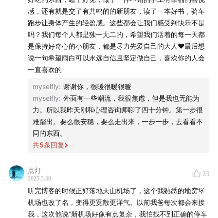
面对这份没有安全感的生活的？
觉得这样不好，你们也很需要来自用户的正反馈，也许我的
感，还有就是交了有共鸣的的新朋友，读了一本好书，骑车
小小反馈你们也能获得一点点力量。
跑步让身体产生的轻盈感。这些都会让我们感受到快乐不是
40:22
如果大家都愿意说出这种话，人的痛苦或许就会减
吗？我们每个人都是独一无二的，希望我们活着的每一天都
最后分享一个最近习得的输出好方法，如果来不及码字，我
轻一点，我想做率先说出口的那个人
是保持好奇心的小朋友，都是尽力先爱自己的大人❤️最后想
会在微信给自己的聊天框发送语音，又能很及时，还能一键
说一句希望雨白可以永远自信且坚定做自己，喜欢你的人会
转文本。 这条评论就是这样在听完几个小时后以后再梳理码
46:01
做一个井井有条的非社会化大人
一直喜欢的
子的。 希望也对其他听友有用。
56:08
当我四十岁、五十岁，我就继续做那个时候的我关
myselfly
:
谢谢你，很暖很暖很暖
myselfly
:
外面有一些潮流，我很焦虑，但是我也无能为
心的话题，而不是想象年轻人在关心什么
力。所以我昨天刚和心理咨询师聊了四十分钟。第一步很
难踏出。要么很安稳，要么走出来，一步一步，去看看不
74:16
成为大人，以及，重返天真
同的东西。
共
5
条回复
🥂
在诸位听友的支持下，知行小酒馆马上就要做到 200 期
点灯
23
2025.5.30
啦，我们准备制作一期特别节目，怀着轻松愉悦的心情，
听完博客的时候正好落地天山机场了，这个我熟悉的地窝堡
聊一聊和大家一起走过的这 200 期。
机场也改了名，变得更宽敞更洋气。以前我爸每次都会来接
我，这次他说“新机场好像有点复杂，我怕找不到正确的停车