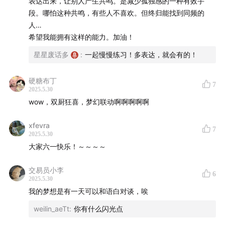
表达出来，让别人产生共鸣。是减少孤独感的一种有效手
们保证每一封信都会认真地阅读和保管。 来信请寄：
段。哪怕这种共鸣，有些人不喜欢。但终归能找到同频的
allinthebeer@gmail.com
人…
希望我能拥有这样的能力。加油！
🍻 我们是谁？
「知行小酒馆」是
有知有行
出品的一档分享
星星废话多
:
一起慢慢练习！多表达，就会有的！
投资与生活的播客节目，每周五晚八点更新。我们关注投
资理财，更关注怎样更好地生活。在我们看来，投资成
硬糖布丁
7
功，是我们变成一个更好的人之后，自然的结果。
2025.5.30
wow，双厨狂喜，梦幻联动啊啊啊啊啊
有知有行
成立于 2020 年，目前在陪伴投资者用正确的方
式学习投资，下场实操。凭借在投资领域的良好口碑，有
xfevra
7
2025.5.30
知有行在初创阶段已与一大批忠实用户同行。未来我们希
大家六一快乐！～～～～
望成为一家财富管理公司，不仅帮助投资者学习投资，也
能让大家在有知有行安心交易，踏实赚钱。
欢迎在「有知
交易员小李
6
2025.5.30
有行」社区 和我们互动交流
。
我的梦想是有一天可以和语白对谈，唉
🛰️ 不管是在有知有行，还是小宇宙、喜马拉雅、QQ 音
weilin_aeTt
:
你有什么闪光点
乐、网易云音乐、苹果播客、豆瓣、三联中读、蜻蜓