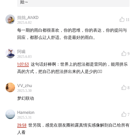
始～
25:13
书籍：
《给青年诗人的信》
拙拙_AhXD
11
44:26
播客：
E154 对话李翔：我想以自己的方式被世界看
2025.6.02
到
每一期的雨白都很喜欢，你的思维，你的表达，你的提问与
回应，都那么让人舒适。你是最好的雨白。
47:05
Blake 此处提到的两本书：
《格鲁夫给经理人的第一
阿瞒
课》
《领导梯队》
9
2025.6.03
1:07:53
这句话好棒啊：世界上的想法都是雷同的，能用拼乐
50:33
播客：
Vol.196｜面对恶评，我经常害怕自己会连累
高的方式，把自己的想法拼出来的人是少的👍🏻
其他女性。
VV_zhu
8
68:38
那篇触动雨白的，关于西瓜的推送
2025.5.30
梦幻联动
61:24
文章：
我在心里默默计算，伴侣不工作的时间。
Hamelon
7
2025.5.31
76:55
文章：
Blake 采访张春
29:58
世另我，感觉在朋友圈袒露真情实感像解剖自己给所有
人看
📺 往期儿童节播客