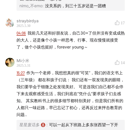
nimo_不emo
:
没关系的，到三十五岁还是一团糟
straybirdya
17
2025.5.30
04:06
我前几天还和好朋友说，自己30+了但并没有变成成熟
的大人，还是像个小孩一样思考、行事。现在慢慢就接受
了，做个小孩也挺好，forever young～
Mi小米
14
2025.5.31
15:27
作为一个老师，我想想真的很“可笑”，我们的语文书上
（三年级） 都在和孩子们说： 我们还有一双发现美的眼睛，
我们要学会于细微之处发现美好。 可是连我们自己都不会停
✏️ 猜你想看
下来去观察感受生活，我们到底在“凭什么”要求孩子们去感
知。 其实教科书上的很多细节都特别美好，但是我们所有的
26:55
人物：安妮·埃尔诺（Annie Ernaux）：法国当代女
人都只一味赶路，早已忘记了初心，还再反过来抨击教育的
问题..
作家，2022年度诺贝尔文学奖得主，著有《一个女人的故
事》《悠悠岁月》等作。
星星废话多
:
可以一起从下班路上多东张西望一下开