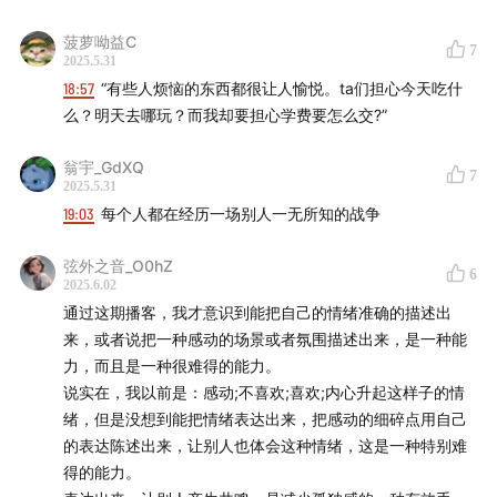
菠萝呦益C
E141 做自己的小孩，让那个疲惫、爱付出的自己歇会儿吧
7
2025.5.31
（儿童节快乐！
18:57
“有些人烦恼的东西都很让人愉悦。ta们担心今天吃什
么？明天去哪玩？而我却要担心学费要怎么交?”
E90 用 8 年建了 4 所公益学校，这是我做的最好的一笔
投资
翁宇_GdXQ
7
2025.5.31
19:03
每个人都在经历一场别人一无所知的战争
E41 成为孩子的提款机？这可能是父母能做的最糟糕的决
定之一｜六一特别策划
弦外之音_O0hZ
6
2025.6.02
🌐 知行小酒馆的公告牌
通过这期播客，我才意识到能把自己的情绪准确的描述出
来，或者说把一种感动的场景或者氛围描述出来，是一种能
📮 我们有个信箱！
给我们写信吧！如果你在投资生活中遇
力，而且是一种很难得的能力。
到了困惑，欢迎给「知行小酒馆」写信。不管是你苦恼于
说实在，我以前是：感动;不喜欢;喜欢;内心升起这样子的情
不知道怎样才能存下钱，还是纠结于怎样才帮身边人弄明
绪，但是没想到能把情绪表达出来，把感动的细碎点用自己
的表达陈述出来，让别人也体会这种情绪，这是一种特别难
白某个投资小问题，只要是关于钱的问题，都可以来信倾
得的能力。
诉。虽然精力所限，不一定每一封信我们都会回复，但我