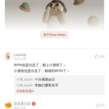
展开Show Notes
LeonUp
102
2025.5.30
WYN也是出息了，都上小酒馆了～
小酒馆也是出息了，都请到WYN了～
小米_kaJk
:
十分感谢🙏🏻
小米_kaJk
:
求她们播客名字
共
9
条回复
🛝 欢迎来到知行小酒馆，这是一档有知有行出品的播客节
目，我们关注投资，更关注怎样更好的生活，我是雨白。
星星废话多
67
这期节目上线的时间刚好是儿童节前，我们想聊一个轻盈
2025.5.30