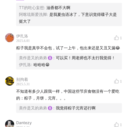
TT的吃心妄想
:
油香都不大啊
阿喀琉斯爱洗脚
:
是我夏虫语冰了，下意识觉得碟子大是
挺大了
伊扎洛
1
2025.6.01
粽子我是真学不会包，试了一上午，包出来还是又丑又漏😂
美作是又的弟弟
:
可以买！周老师也不太行我觉得！
伊扎洛
:
哈哈哈😁
别拘着
1
2025.5.31
不知道有多少人跟我一样，中国这些节庆食物没有一个爱吃
的：粽子，月饼，元宵。。。
美作是又的弟弟
:
我觉得粽子元宵还行啊
Dantezy
1