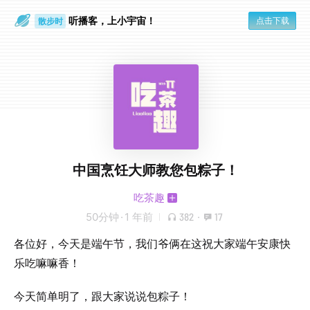
听播客，上小宇宙！
点击下载
散步时
通勤路上
中国烹饪大师教您包粽子！
吃茶趣
50分钟
·
1 年前
382
·
17
各位好，今天是端午节，我们爷俩在这祝大家端午安康快
乐吃嘛嘛香！
今天简单明了，跟大家说说包粽子！