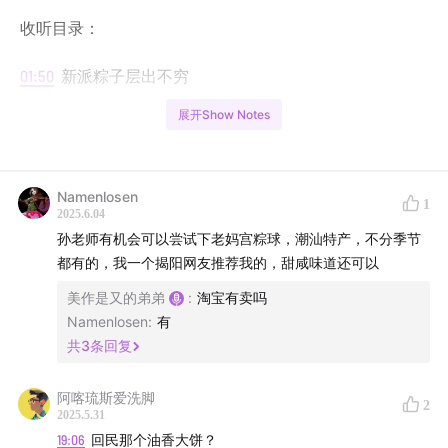
收听目录：
01:50
新派粽子层出不穷
展开Show Notes
11:30
早点铺零添加的趣闻
19:20
周老师家传粽子
Namenlosen
1
2025.6.04
27:00
包粽子还有辅助器具
孙老师有机会可以尝试下老妈宫粽球，潮汕特产，不分季节
都有的，我一个揭阳网友推荐我的，甜咸味道还可以
38:44
没有枣用豆馅
美作是又的弟弟
:
淘宝有卖吗
44:40
粽子必须配白砂糖？？
Namenlosen
:
有
共
3
条回复
欢迎各位点赞关注评论打赏！爱您！
阿喀琉斯爱洗脚
2
2025.5.31
19:06
回民那个油香大饼？