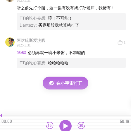
2025.5.31
听之前先打个赌，这一集有没有拷打孙老师，我赌有！
TT的吃心妄想
:
哼！不可能！
Dantezy
:
买枣那段我就算拷打了
阿喀琉斯爱洗脚
1
2025.5.31
06:53
必须再就一碗小米粥，不加碱的
TT的吃心妄想
:
哈哈哈哈哈
在小宇宙打开
00:00
50:16