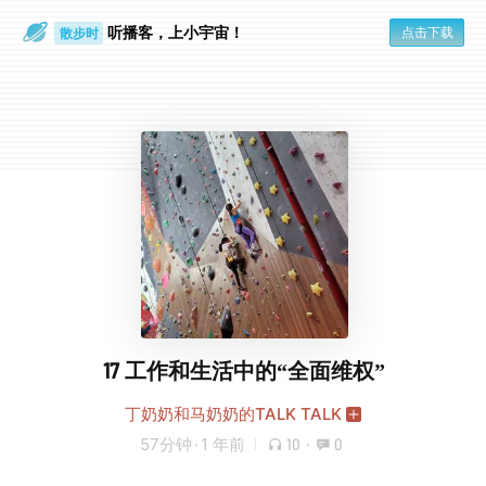
听播客，上小宇宙！
点击下载
散步时
通勤路上
17 工作和生活中的“全面维权”
丁奶奶和马奶奶的TALK TALK
57分钟
·
1 年前
10
·
0