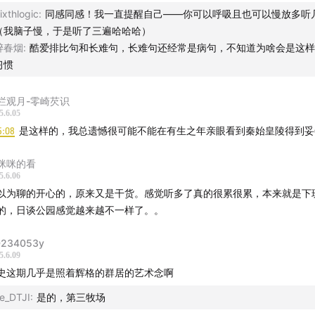
ixthlogic
:
同感同感！我一直提醒自己——你可以呼吸且也可以慢放多听
（我脑子慢，于是听了三遍哈哈哈）
醉春烟
:
酷爱排比句和长难句，长难句还经常是病句，不知道为啥会是这样
习惯
栏观月-零崎芡识
5.6.05
5:08
是这样的，我总遗憾很可能不能在有生之年亲眼看到秦始皇陵得到妥
咪咪的看
5.6.06
以为聊的开心的，原来又是干货。感觉听多了真的很累很累，本来就是下
的，日谈公园感觉越来越不一样了。。
234053y
5.6.09
史这期几乎是照着辉格的群居的艺术念啊
e_DTJI
:
是的，第三牧场