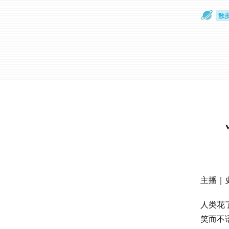
散
通
主播｜
人类花
笑而不