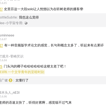
：日谈公园
5.6.05
37
史里芬这一大段solo让人恍惚以为在听树老师的播客🤓
日谈李小日
ottleSubtle
:
我也这么觉得
hlee-小宇宙专用
:
🤝
日谈公园
合作｜
sminneee
5.6.07
27
有一种音频版学术论文的感觉，长句和概念太多了，听起来有点累🤣
件至 bbpark@ritanbbpark.com
栏观月-零崎芡识
5.6.04
25
门头沟的椰子哈哈哈哈哈哈这梗太老了吧！
E070.一个文学青年的至暗时刻
冯广健
:
太懂行了
3木头人_nE3I
5.6.06
老师的语速太快了，听得好累啊，感觉喘不过气来