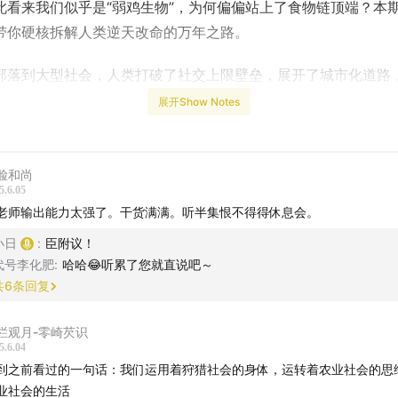
此看来我们似乎是“弱鸡生物”，为何偏偏站上了食物链顶端？本
带你硬核拆解人类逆天改命的万年之路。
部落到大型社会，人类打破了社交上限壁垒，展开了城市化道路
币、契约、通信基建等层层拆除限制发展的“脚手架”，把地球扩张
展开Show Notes
；而在时间维度，人类的寿命只有短短百年，或许是远古时期对
化中选择了快速繁殖迭代的“R策略”，但现代科技正在试图对抗
变到细胞焕活，人类正从被动求生转向主动掌控，我们对抗衰老
脸和尚
5.6.05
起曙光。
老师输出能力太强了。干货满满。听半集恨不得得休息会。
和人类一起探索延长生命长度、增强生命质量的Swisse PLUS
小日
:
臣附议！
代号李化肥
:
哈哈😂听累了您就直说吧～
。
共
6
条回复
se PLUS是前沿专业的超高端细胞级抗衰营养品牌，专门推出了一
栏观月-零崎芡识
升 NAD+ 水平的明星产品
[NAD+新生瓶
」。
5.6.04
到之前看过的一句话：我们运用着狩猎社会的身体，运转着农业社会的思
目中提到的，NAD+是人体维持细胞活力、修复力及能量生成的
业社会的生活