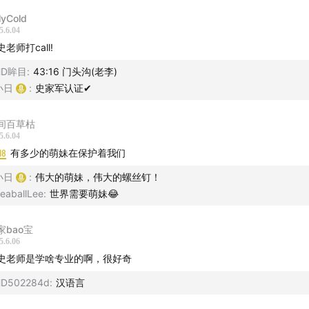
lyCold
5.6.04
史老师打call!
HD眸目
:
43:16 门头沟(老李)
小日
:
史家军认证✔
间百草枯
5.6.04
18
有多少的萌妹在保护着我们
小日
:
伟大的萌妹，伟大的螺丝钉！
eaballLee
:
世界需要萌妹😂
家bao宝
5.6.06
史老师是学啥专业的啊，很好奇
D502284d
:
汉语言