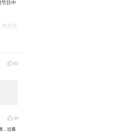
期节目中
，而后又
成70亿
抗，使人
宿命，从
的翻身仗
82
赞助本
款能够
49
维，过着
关键物