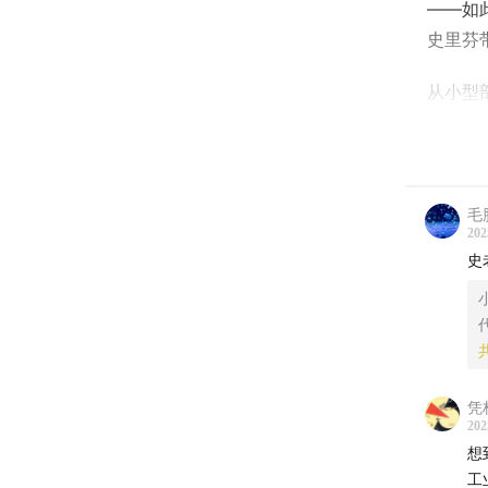
——如
史里芬
从小型
通过货
共同体
类在进
谈癌色
毛
202
已经燃
史
最后感谢
期节目
Swis
凭
有效地提
202
想
正如节
工