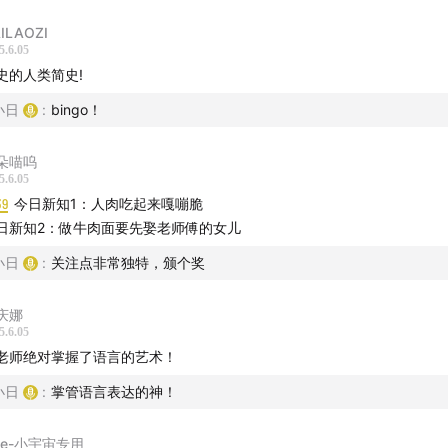
ILAOZI
5.6.05
史的人类简史!
平台】
小日
:
bingo！
｜喜马拉雅｜苹果播客｜网易云音乐｜荔枝｜蜻蜓FM｜QQ音乐
朵喵呜
5.6.05
狗音乐｜懒人听书｜微博音频｜三联中读｜听听FM｜猫耳FM｜Spo
39
今日新知1：人肉吃起来嘎嘣脆
ube
日新知2：做牛肉面要先娶老师傅的女儿
我们｜
小日
:
关注点非常独特，颁个奖
日谈公园品牌官网
，了解更多
庆娜
5.6.05
众号：日谈公园
老师绝对掌握了语言的艺术！
小日
:
掌管语言表达的神！
@日谈公园
lee-小宇宙专用