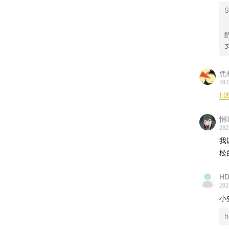
S
凭
202
1:0
悄
202
我
松
HD
202
小
h