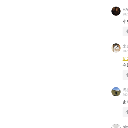
HA
202
小
【收听
小宇宙
米
202
乐｜酷
17:
｜YouT
今
｜关注
点击👉
冯
202
微信公
史
微博：
h