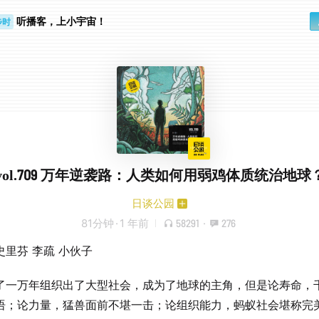
听播客，上小宇宙！
步时
勤路上
vol.709 万年逆袭路：人类如何用弱鸡体质统治地球
日谈公园
81分钟
·
1 年前
58291
·
276
史里芬 李疏 小伙子
了一万年组织出了大型社会，成为了地球的主角，但是论寿命，
语；论力量，猛兽面前不堪一击；论组织能力，蚂蚁社会堪称完