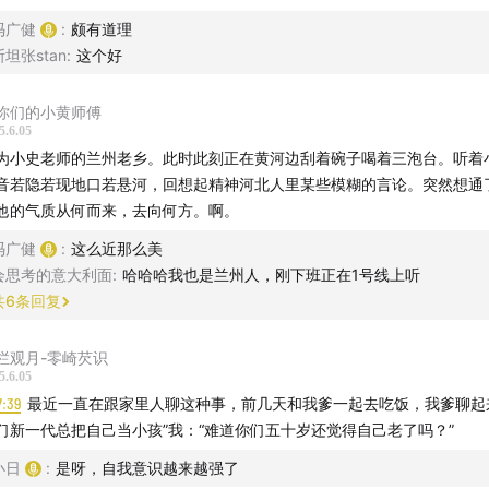
wisse PLUS核心成分是利NR，特点是分子量小和高活性，容易
冯广健
:
颇有道理
是目前已知最安全、有效地提升NAD+水平的方式。品牌在产品
斯坦张stan
:
这个好
请消费者参与实测，结果显示7天内NR确实能提升人体内的NAD
粒，可以对抗松垮肌肤、免疫力变差和大脑转速下降。
你们的小黄师傅
5.6.05
只对肌肤和气色有需求，也可以选择他们家的基础款[NAD+焕活
为小史老师的兰州老乡。此时此刻正在黄河边刮着碗子喝着三泡台。听着
持两周，感受一下身体的变化。
音若隐若现地口若悬河，回想起精神河北人里某些模糊的言论。突然想通
他的气质从何而来，去向何方。啊。
冯广健
:
这么近那么美
会思考的意大利面
:
哈哈哈我也是兰州人，刚下班正在1号线上听
共
6
条回复
栏观月-零崎芡识
5.6.05
7:39
最近一直在跟家里人聊这种事，前几天和我爹一起去吃饭，我爹聊起
们新一代总把自己当小孩”我：“难道你们五十岁还觉得自己老了吗？”
小日
:
是呀，自我意识越来越强了