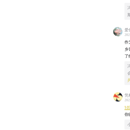
质。 S
化，也
公开邀
每天一
爱
202
如果你
作
建议坚
乡
了
凭
202
1:0
你