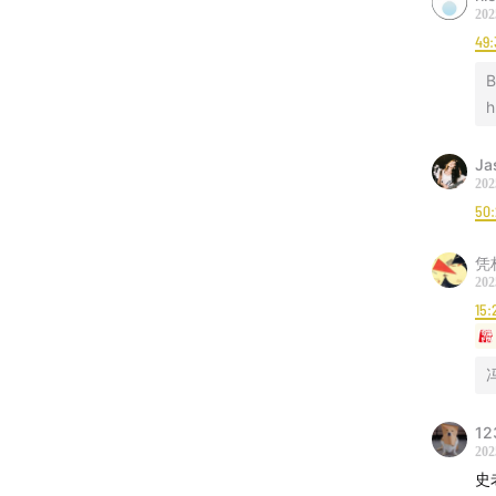
小红书
202
49:
即刻：
B
B站：
｜商务
Ja
202
50:
欢迎发送邮
凭
202
15:
12
202
史