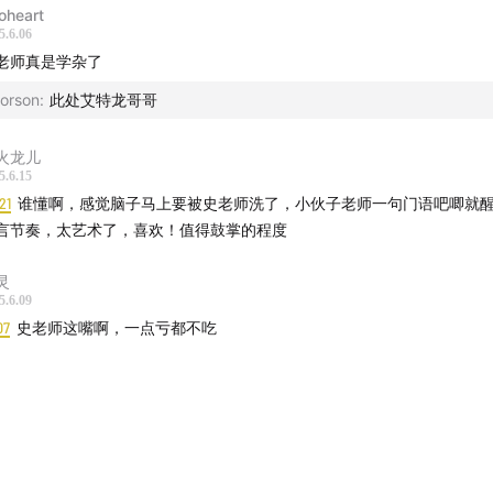
oheart
5.6.06
老师真是学杂了
orson
:
此处艾特龙哥哥
火龙儿
5.6.15
21
谁懂啊，感觉脑子马上要被史老师洗了，小伙子老师一句门语吧唧就
言节奏，太艺术了，喜欢！值得鼓掌的程度
灵
5.6.09
07
史老师这嘴啊，一点亏都不吃