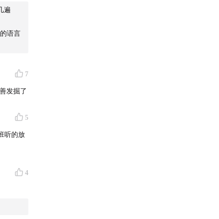
几遍
的语言
7
善发掘了
5
班听的放
4