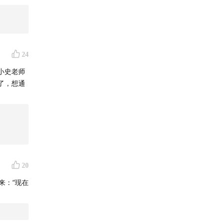
被人体转
上市时曾
+数值。
24
瓶」，
小史老师
了，想通
20
来：“现在