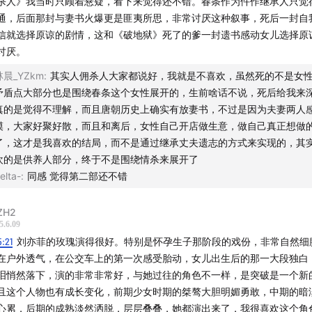
杀人》我当时只顾着悬疑，看下来觉得还不错。春条作为仵作继承人只觉
迎金主妈妈感谢Schiff Nutrition 旭福液体钙
通，后面那封与妻书火爆更是匪夷所思，非常讨厌这种叙事，死后一封自
信就选择原谅的剧情，这和《破地狱》死了的爹一封遗书感动女儿选择原
佳导演part
讨厌。
佳原创编剧part
林晨_YZkm
:
其实人佣杀人大家都说好，我就是不喜欢，虽然死的不是女
矛盾点大部分也是围绕春条这个女性展开的，生前啥话不说，死后给我来
佳改编编剧part
真的是觉得不理解，而且唐朝历史上确实有放妻书，不过是因为夫妻两人
漠，大家好聚好散，而且和离后，女性自己开店做生意，做自己真正想做
佳男主角part
了，这才是我喜欢的结局，而不是通过继承丈夫遗志的方式来实现的，其
欢的是供养人部分，终于不是围绕情杀来展开了
佳女主角part
elta-
:
同感 觉得第二部还不错
佳男配角part
ZH2
5.6.09
佳女配角part
5:21
刘亦菲的玫瑰演得很好。特别是怀孕生子那阶段的戏份，非常自然细
在户外透气，在公交车上的第一次感受胎动，女儿出生后的那一大段独白
佳摄影及最佳美术part
泪悄然落下，演的非常非常好，与她过往的角色不一样，是突破是一个新
且这个人物也有成长变化，前期少女时期的桀骜大胆明媚勇敢，中期的暗
最佳电视剧part
心累，后期的成熟淡然洒脱，层层叠叠，她都演出来了，我很喜欢这个角