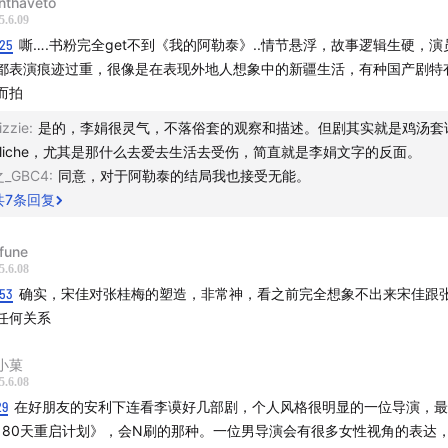
nthaveto
 快乐亚军】
5.6.09
:25
嘶….书粉完全get不到《我的阿勒泰》..情节悬浮，故事逻辑生硬，
乐冠军们的收听，欢迎大家关注我们节目的
官方微博@快乐亚军run
都表演痕迹过重，很像是在表现外地人想象中的新疆生活，有种国产剧特
可以添加小助手平章的wx：yiqimoyu8，进群找我们玩耍；商
而拍
 alicia955，注明品牌及来意。最后如果大家可以给我们打赏，
izzie
:
是的，李娟很灵气，不落俗套的观察和描述。但剧其实就是鸡汤套
大的鼓励，真诚鞠躬。
cliche，尤其是那什么去爱去生活去受伤，简直就是李娟文字的反面。
之_GBC4
:
同意，对于阿勒泰的结局我也接受无能。
共
7
条回复
fune
5.6.08
:53
确实，宋佳对张桂梅的塑造，非常神，看之前完全想象不出来宋佳跟
任何关系
小菓
5.6.08
29
在好朋友的安利下连看李谟好几部剧，个人风格很明显的一位导演，最
180天重启计划》，会N刷的那种。一位男导演会有很多女性视角的表达