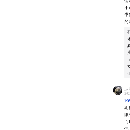
俑
01:46
欢
不
书
05:20
最
的
23:18
最
30:53
最
38:41
最
53:18
最
d
72:15
最
_J
202
88:02
最
1:0
期
97:22
最
眼
而
102:00
悴