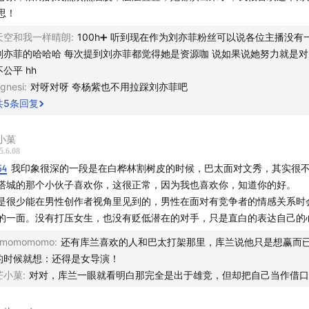
思！
天空和我一样晴朗
:
100h➕ 听到现在作为刘亦菲粉丝可以说各位主播没有
刘亦菲的哈哈哈 每次提到刘亦菲都觉得她是资源咖 说如果说她努力就是
不公平 hh
，媒体商务，
wb@未来欣
gnesi
:
对呀对呀 夸杨紫也不用拉踩刘亦菲吧
共
5
条回复
媒体人，
wb@关雁北
小菓
影视营销从业者，
xhs@叉叉叉叉
wb@张老刚
5.6.08
54
我印象很深的一段是在白桦林割树皮的时候，巴太面对文秀，其实很
塔城的那个小伙子喜欢你，这很正常，因为我也喜欢你，知道你的好。
是很少能在男性创作者视角里见到的，男性在面对有竞争者的情感关系时
媒体人，
播客「置顶废话」主播
，
wb@许懂事儿
的一面。没有打压女生，也没有贬低潜在的对手，只是直白的表达自己的
Emomomomo
:
还有库兰喜欢的人和巴太打架那里，库兰说他只是想赢而
阿鲸
的时候就想：还得是女导演！
芒小菓
:
对对，库兰一眼就看明白那完全是出于雄竞，但却把自己当作借口
wb@陈知游园惊梦