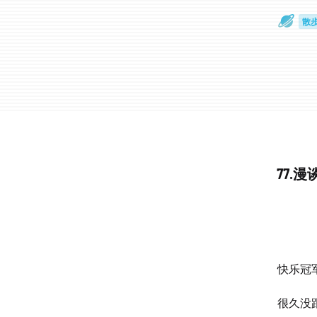
散
通
77.
快乐冠军
很久没