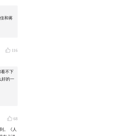
佳和蒋
09元/
116
都看不下
么好的一
钙儿童青
68
到。《人