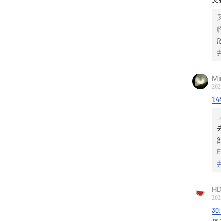
◦ 通
价格福利
欣
瓶​。p
如何获
Mi
202
1-淘宝
1:4
_
2-京东
3-淘口
E
少年孕
感谢Sc
HD
202
shown
30