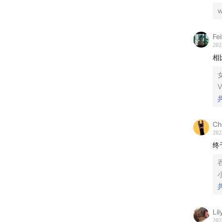
w
Fei
202
相
V
Ch
202
终
Li
202