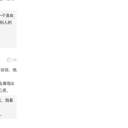
一个喜欢
对别人的
56
不自信。他
会展现出
心意。
已。我看
。