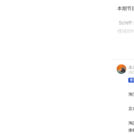
本期节
​ Sc
领域8
超过5
未
202
置
淘宝
京东
淘口
体