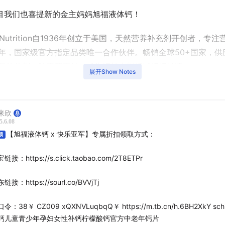
目我们也喜提新的金主妈妈旭福液体钙！
hiff Nutrition自1936年创立于美国，天然营养补充剂开创者，专
9年，国家级官方指定品类唯一合作伙伴。畅销全球50+国家，供
0亿的片剂，胶囊等产品，成为钙补充剂领域标杆品牌。​ ​
展开Show Notes
来欣
5.6.08
【旭福液体钙 x 快乐亚军】专属折扣领取方式：
顶
链接：https://s.click.taobao.com/2T8ETPr
链接：https://sourl.co/BVVjTj
令：38￥ CZ009 xQXNVLuqbqQ￥ https://m.tb.cn/h.6BH2XkY schiff旭福液
钙儿童青少年孕妇女性补钙柠檬酸钙官方中老年钙片