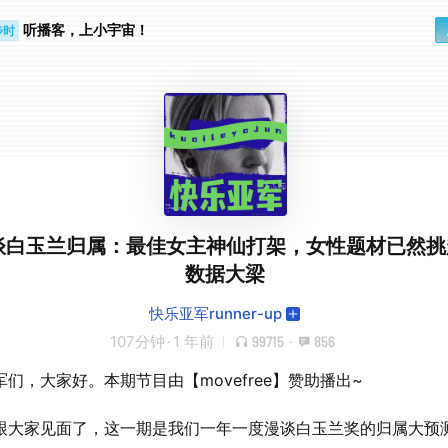
步时
听播客，上小宇宙！
勤路上
漫谈白玉兰归属：最佳女主神仙打架，女性题材已然
数据大梁
快乐亚军runner-up
107分钟
·
1 年前
99715
·
856
们，大家好。本期节目由【movefree】赞助播出~
跟大家见面了，这一期是我们一年一度漫谈白玉兰奖的归属大预