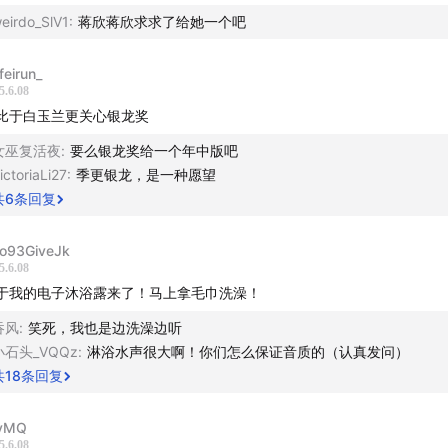
eirdo_SlV1
:
蒋欣蒋欣求求了给她一个吧
feirun_
5.6.08
比于白玉兰更关心银龙奖
女巫复活夜
:
要么银龙奖给一个年中版吧
ictoriaLi27
:
季更银龙，是一种愿望
共
6
条回复
o93GiveJk
5.6.08
于我的电子沐浴露来了！马上拿毛巾洗澡！
吞风
:
笑死，我也是边洗澡边听
小石头_VQQz
:
淋浴水声很大啊！你们怎么保证音质的（认真发问）
共
18
条回复
lyMQ
5.6.08