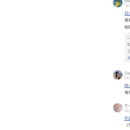
do
【关于
202
33
感谢快
肯
up
；也
拍
加wx:
L
我们最
Ca
202
55
有
芒
202
17:
《