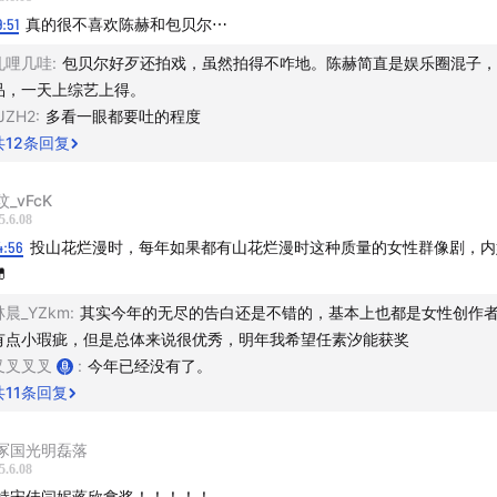
9:51
真的很不喜欢陈赫和包贝尔⋯
孔哩几哇
:
包贝尔好歹还拍戏，虽然拍得不咋地。陈赫简直是娱乐圈混子，
品，一天上综艺上得。
JZH2
:
多看一眼都要吐的程度
共
12
条回复
选择液体钙？​
_vFcK
5.6.08
4:56
投山花烂漫时，每年如果都有山花烂漫时这种质量的女性群像剧，内
核心优势​

维生素D3+维生素K2协同工作，一步到位​
林晨_YZkm
:
其实今年的无尽的告白还是不错的，基本上也都是女性创作
有点小瑕疵，但是总体来说很优秀，明年我希望任素汐能获奖
重钙源黄金配方组合，含量高吸收好​
叉叉叉叉
:
今年已经没有了。
共
11
条回复
意大利进口MK7型维生素K2，提高吸收率​
冢国光明磊落
胶囊｜小颗粒｜好吞咽，全年龄段友好​
5.6.08
持宋佳闫妮蒋欣拿奖！！！！！