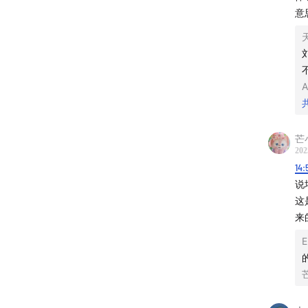
意
主播：
未来欣
A
锅锅，
芒
叉叉，
202
14:
嘉宾：
说
这
肉松，
来
剪辑：
音乐：