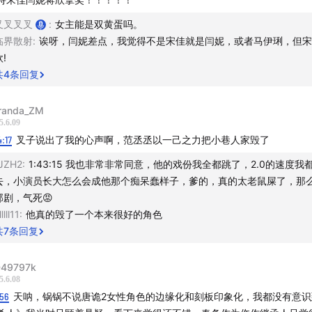
过国家蓝帽子认证，严苛品控保障​
叉叉叉叉
:
女主能是双黄蛋吗。
临界散射
:
诶呀，闫妮差点，我觉得不是宋佳就是闫妮，或者马伊琍，但宋
：​原价159元/瓶，现在领券一瓶到手价129元/瓶，三瓶到手价1
!
.s. 三瓶一个周期，补钙贵在坚持。​
共
4
条回复
得专属福利下单？以下任一渠道均可购买​
randa_ZM
5.6.09
链接：
s.click.taobao.com
4:17
叉子说出了我的心声啊，范丞丞以一己之力把小巷人家毁了
JZH2
:
1:43:15 我也非常非常同意，他的戏份我全都跳了，2.0的速度我
链接：
sourl.co
去，小演员长大怎么会成他那个痴呆蠢样子，爹的，真的太老鼠屎了，那
部剧，气死😡
令：38￥ CZ009 xQXNVLuqbqQ￥
m.tb.cn
schiff旭福液体
lllll11
:
他真的毁了一个本来很好的角色
妇女性补钙柠檬酸钙官方中老年钙片
共
7
条回复
hiff Nutrition 旭福液体钙对本期节目的支持！
49797k
5.6.08
otes：
:56
天呐，锅锅不说唐诡2女性角色的边缘化和刻板印象化，我都没有意识