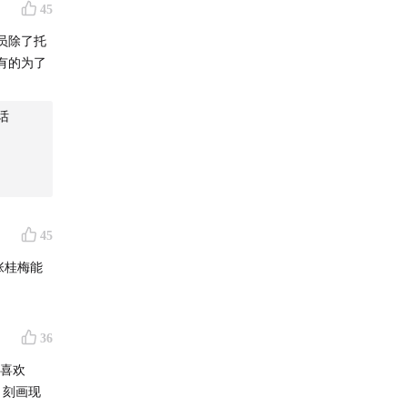
45
演员除了托
ner-
有的为了
务合作请
那将是对
话
45
张桂梅能
36
喜欢
，刻画现