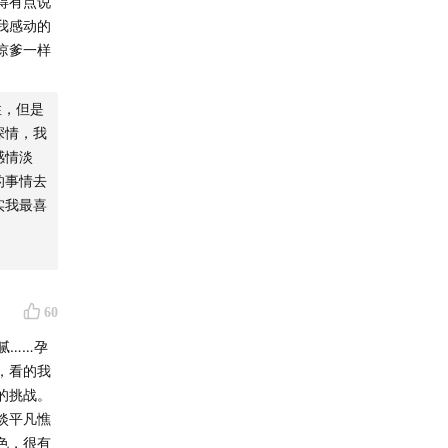
得有点说
我感动的
谅爹一样
性，但是
深情，我
感情淡
的事情去
实我最喜
60
腻……孕
，看的我
的挑战。
淡平凡憔
色，很有