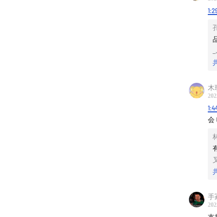
1:2
_
为什么
木玟
202
1:4
• 5大
会
◦ 钙+
◦ 双
◦ 采用
手
◦ 软
202
支