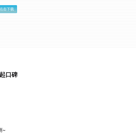
点击下载
挑起口碑
测~