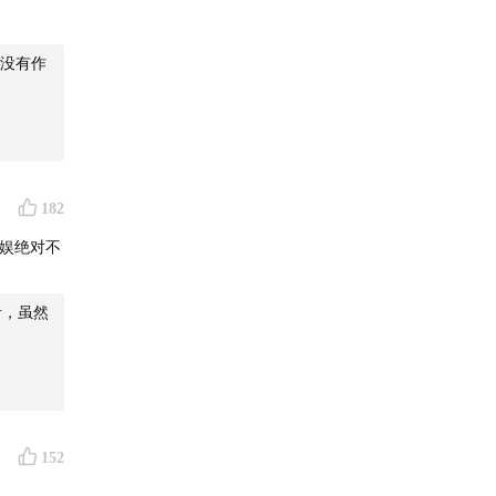
没有作
182
娱绝对不
者，虽然
152